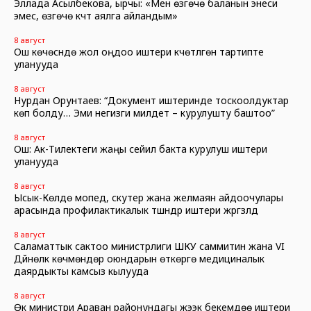
Эллада Асылбекова, ырчы: «Мен өзгөчө баланын энеси
эмес, өзгөчө күчтүү аялга айландым»
8 август
Ош көчөсүндө жол оңдоо иштери күчөтүлгөн тартипте
уланууда
8 август
Нурдан Орунтаев: “Документ иштеринде тоскоолдуктар
көп болду… Эми негизги милдет – курулушту баштоо”
8 август
Ош: Ак-Тилектеги жаңы сейил бакта курулуш иштери
уланууда
8 август
Ысык-Көлдө мопед, скутер жана желмаян айдоочулары
арасында профилактикалык түшүндүрүү иштери жүргүзүлдү
8 август
Саламаттык сактоо министрлиги ШКУ саммитин жана VI
Дүйнөлүк көчмөндөр оюндарын өткөрүүгө медициналык
даярдыкты камсыз кылууда
8 август
Өк министри Араван районундагы жээк бекемдөө иштери