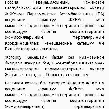
Россия Федерациясынын, Тажикстан
Республикасынын парламенттеринин өкүлдөрү
ЖККУнун Парламенттик Ассамблеясынын (ПА)
кеңешине караштуу ЖККУга мүчө
мамлекеттердин парламенттеринин коргоо жана
коопсуздук боюнча комитеттеринин
(комиссияларынын) төрагаларынын
Координациялык кеңешмесине катышуу үчүн
Бишкек шаарына келишти.
Жогорку Кеңештин басма сөз кызматынан
билдиришкендей, бүгүн, 10-сентябрда ЖККУга мүчө-
мамлекеттердин парламенттеринин өкүлдөрү
Жеңиш аянтындагы Түбөлүк отко гүл коюшту.
Белгилей кетсек, бүгүн Жогорку Кеңеште ЖККУ ПА
кеңешине караштуу ЖККУга мүчө
мамлекеттердин парламенттеринин коргоо жана
коопсуздук боюнча комитеттеринин
(комиссияларынын) төрагаларынын