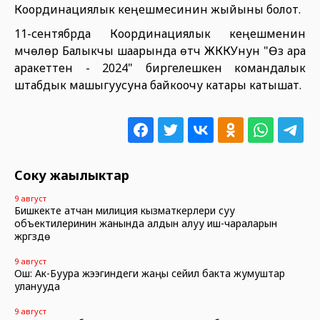
Координациялык кеңешмесинин жыйыны болот.
11-сентябрда Координациялык кеңешменин
мүчөлөрү Балыкчы шаарында өтүүчү ЖККУнун "Өз ара
аракеттенүү - 2024" биргелешкен командалык
штабдык машыгуусуна байкоочу катары катышат.
Соңку жаңылыктар
9 август
Бишкекте атчан милиция кызматкерлери суу
объектилеринин жанында алдын алуу иш-чараларын
жүргүзүүдө
9 август
Ош: Ак-Буура жээгиндеги жаңы сейил бакта жумуштар
уланууда
9 август