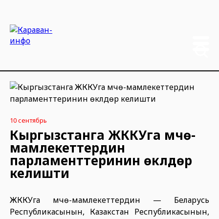
10 сентябрь
Кыргызстанга ЖККУга мүчө-
мамлекеттердин
парламенттеринин өкүлдөрү
келишти
ЖККУга мүчө-мамлекеттердин — Беларусь
Республикасынын, Казакстан Республикасынын,