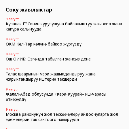
Соңку жаңылыктар
9 август
Куланак ГЭСинин курулушуна байланыштуу жаңы жол жана
көпүрө салынууда
9 август
ӨКМ Көл-Төр көлүнө байкоо жүргүздү
9 август
Ош ОИИБ: Өзгөндө табылган жансыз дене
9 август
Талас шаарынын мэри жашылдандыруу жана
жарыктандыруу иштерин текшерди
9 август
Жалал-Абад облусунда «Кара-Куурай» иш-чарасы
өткөрүлдү
9 август
Москва районунун жол тескөөчүлөрү айдоочуларга жол
эрежелерин так сактоого чакырууда