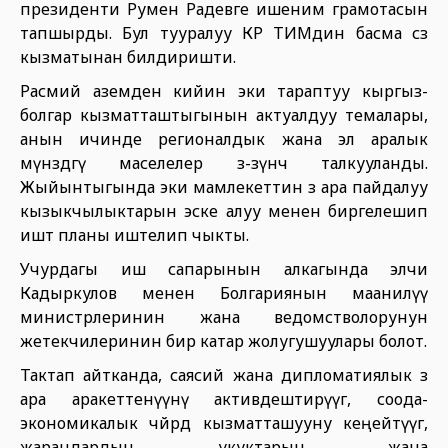
президенти Румен Радевге ишеним грамотасын
тапшырды. Бул тууралуу КР ТИМдин басма сөз
кызматынан билдиришти.
Расмий аземден кийин эки тараптуу кыргыз-
болгар кызматташтыгынын актуалдуу темалары,
анын ичинде регионалдык жана эл аралык
мүнөздөгү маселелер өз-өзүнчө талкууланды.
Жыйынтыгында эки мамлекеттин өз ара пайдалуу
кызыкчылыктарын эске алуу менен биргелешип
иштөө планы иштелип чыкты.
Учурдагы иш сапарынын алкагында элчи
Кадыркулов менен Болгариянын маанилүү
министрлеринин жана ведомстволорунун
жетекчилеринин бир катар жолугушуулары болот.
Тактап айтканда, саясий жана дипломатиялык өз
ара аракеттенүүнү активдештирүүгө, соода-
экономикалык чөйрөдө кызматташууну кеңейтүүгө,
жарандардын укуктарын жана