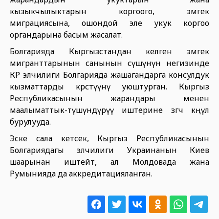
кызыкчылыктарын коргоого, эмгек
миграциясына, ошондой эле укук коргоо
органдарына басым жасалат.
Болгарияда Кыргызстандан келген эмгек
мигранттарынын санынын өсүшүнүн негизинде
КР элчилиги Болгарияда жашагандарга консулдук
кызматтарды көрсөтүүнү уюштурган. Кыргыз
Республикасынын жарандары менен
маалыматтык-түшүндүрүү иштерине өзгөчө көңүл
бурулууда.
Эске сала кетсек, Кыргыз Республикасынын
Болгариядагы элчилиги Украинанын Киев
шаарынан иштейт, ал Молдовада жана
Румынияда да аккредитацияланган.