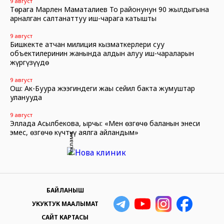
9 август
Төрага Марлен Маматалиев Тоң районунун 90 жылдыгына
арналган салтанаттуу иш-чарага катышты
9 август
Бишкекте атчан милиция кызматкерлери суу
объектилеринин жанында алдын алуу иш-чараларын
жүргүзүүдө
9 август
Ош: Ак-Буура жээгиндеги жаңы сейил бакта жумуштар
уланууда
9 август
Эллада Асылбекова, ырчы: «Мен өзгөчө баланын энеси
эмес, өзгөчө күчтүү аялга айландым»
Реклама
БАЙЛАНЫШ
УКУКТУК МААЛЫМАТ
САЙТ КАРТАСЫ