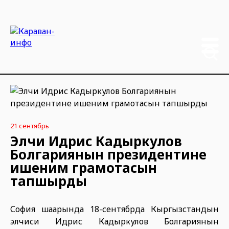
21 сентябрь
Элчи Идрис Кадыркулов
Болгариянын президентине
ишеним грамотасын
тапшырды
София шаарында 18-сентябрда Кыргызстандын
элчиси Идрис Кадыркулов Болгариянын