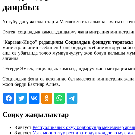
даярбыз
Үстүбүздөгү жылдан тарта Мамлекеттик салык кызматы өзгөчө
Эмгек, социалдык камсыздандыруу жана миграция министрлиги
"Караван-Инфо" редакциясы
Социалдык фонддун төрагасы 
министрлигинин эсебинен Соцфонддун эсебине которуп койсо 
аны өз убагында төлөө мүмкүнчүлүгү жок болуп калышы мүм
алганда.
"Эгерде Эмгек, социалдык камсыздандыруу жана миграция мини
Социалдык фонд өз кезегинде бул маселени министрлик жана 
жооп берди Бахтияр Алиев.
Соңку жаңылыктар
8 август
Республикалык окуу борборунда мекемелер ара
8 август
Узак мөөнөттүү респиратордук колдоого мукта