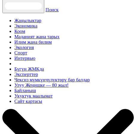
Поиск
Жаңылыктар
Экономика
Коом
Маданият жана тарых
Илим жана билим
Экология
Спорт
Интервью
Бүгүн ЖМКда
Эксперттер
Чексиз мүмкүнчүлүктөрү бар балдар
Улуу Жеңишке — 80 жыл!
Байланыш
Укуктук маалымат
Сайт картасы