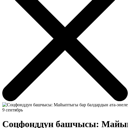
9 сентябрь
Соцфонддун башчысы: Майыпт