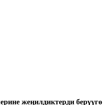
ерине жеңилдиктерди берүүгө