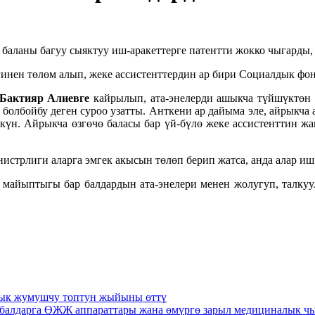
 баланы багуу сыяктуу иш-аракеттерге патентти жокко чыгарды
нен төлөм алып, жеке ассистенттердин ар бири Социалдык фонд
Бактияр Алиевге
кайрылып, ата-энелерди ашыкча түйшүктөн 
болбойбу деген суроо узатты. Анткени ар дайыма эле, айрыкча
күн. Айрыкча өзгөчө баласы бар үй-бүлө жеке ассистенттин 
стрлиги аларга эмгек акысын төлөп берип жатса, анда алар иш
майыптыгы бар балдардын ата-энелери менен жолугуп, талкууло
лык жумушчу топтун жыйыны өттү
ж балдарга ӨЖЖ аппараттары жана өмүргө зарыл медициналык 