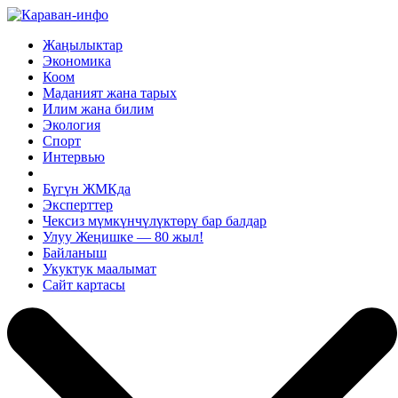
Жаңылыктар
Экономика
Коом
Маданият жана тарых
Илим жана билим
Экология
Спорт
Интервью
Бүгүн ЖМКда
Эксперттер
Чексиз мүмкүнчүлүктөрү бар балдар
Улуу Жеңишке — 80 жыл!
Байланыш
Укуктук маалымат
Сайт картасы