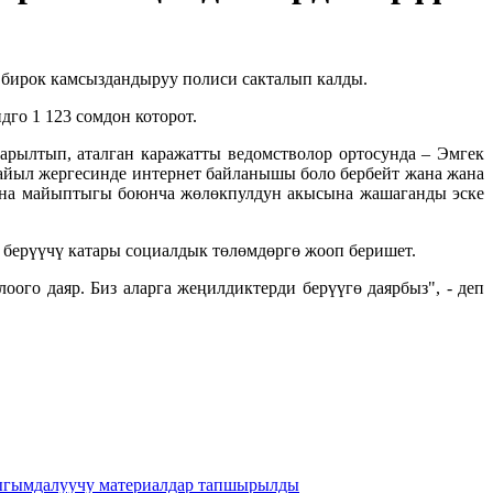
, бирок камсыздандыруу полиси сакталып калды.
го 1 123 сомдон которот.
арылтып, аталган каражатты ведомстволор ортосунда – Эмгек
 айыл жергесинде интернет байланышы боло бербейт жана жана
жана майыптыгы боюнча жөлөкпулдун акысына жашаганды эске
 берүүчү катары социалдык төлөмдөргө жооп беришет.
ого даяр. Биз аларга жеңилдиктерди берүүгө даярбыз", - деп
чыгымдалуучу материалдар тапшырылды