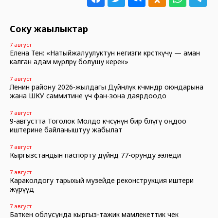
Соңку жаңылыктар
7 август
Елена Тен: «Натыйжалуулуктун негизги көрсөткүчү — аман
калган адам өмүрлөрү болушу керек»
7 август
Ленин району 2026-жылдагы Дүйнөлүк көчмөндөр оюндарына
жана ШКУ саммитине үч фан-зона даярдоодо
7 август
9-августта Тоголок Молдо көчөсүнүн бир бөлүгү оңдоо
иштерине байланыштуу жабылат
7 август
Кыргызстандын паспорту дүйнөдө 77-орунду ээледи
7 август
Караколдогу тарыхый музейде реконструкция иштери
жүрүүдө
7 август
Баткен облусунда кыргыз-тажик мамлекеттик чек