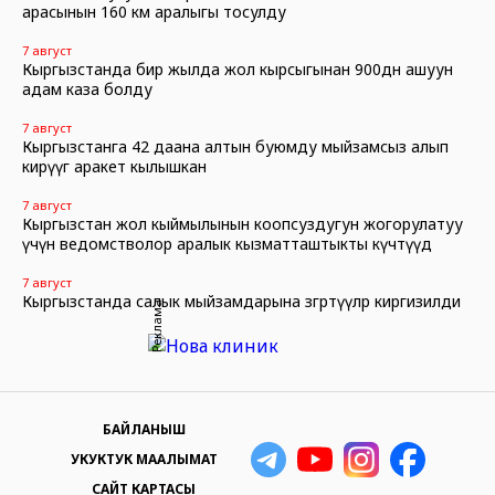
арасынын 160 км аралыгы тосулду
7 август
Кыргызстанда бир жылда жол кырсыгынан 900дөн ашуун
адам каза болду
7 август
Кыргызстанга 42 даана алтын буюмду мыйзамсыз алып
кирүүгө аракет кылышкан
7 август
Кыргызстан жол кыймылынын коопсуздугун жогорулатуу
үчүн ведомстволор аралык кызматташтыкты күчөтүүдө
7 август
Кыргызстанда салык мыйзамдарына өзгөртүүлөр киргизилди
Реклама
БАЙЛАНЫШ
УКУКТУК МААЛЫМАТ
САЙТ КАРТАСЫ