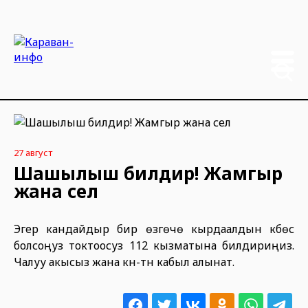
27 август
Шашылыш билдирүү! Жамгыр
жана сел
Эгер кандайдыр бир өзгөчө кырдаалдын күбөсү
болсоңуз токтоосуз 112 кызматына билдириңиз.
Чалуу акысыз жана күнү-түнү кабыл алынат.