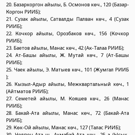
20. Базаркоргон айылы, Б. Осмонов көч., 120 (Базар-
Коргон РИИБ);
21. Сузак айылы, Сатвалды Палван көч., 4 (Сузак
РИИБ);
22. Кочкор айылы, Орозбаков көч., 156 (Кочкор
РИИБ);
23. Баетов айылы, Манас көч., 42 (Ак-Талаа РИИБ);
24. Ат-Башы айылы, Ж. Мутай көч., 7 (Ат-Башы
РИИБ);
25. Чаек айылы, Э. Матыев көч., 101 (Жумгал РИИБ
);
26. Кызыл-Адыр айылы, Межквартальный көч., 1
(Айтматов РИИБ);
27. Семетей айылы, М. Кояшев көч., 26 (Манас
РИИБ);
28. Бакай-Ата айылы, Манас көч., 72 (Бакай-Ата
РИИБ);
29. Көк-Ой айылы, Манас көч., 127 (Талас РИИБ);
30. Чолпон-Ата ш., Акмабай-Ата көч., 25 а (Ысык-