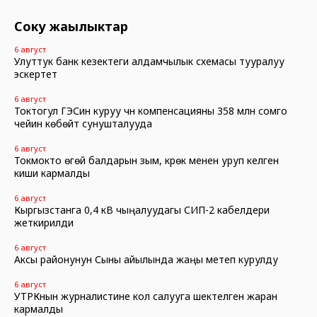
Соңку жаңылыктар
6 август
Улуттук банк кезектеги алдамчылык схемасы тууралуу
эскертет
6 август
Токтогул ГЭСин куруу үчүн компенсацияны 358 млн сомго
чейин көбөйтүү сунушталууда
6 август
Токмокто өгөй балдарын зым, күрөк менен уруп келген
киши кармалды
6 август
Кыргызстанга 0,4 кВ чыңалуудагы СИП-2 кабелдери
жеткирилди
6 август
Аксы районунун Сыны айылында жаңы метеп курулду
6 август
УТРКнын журналистине кол салууга шектелген жаран
кармалды