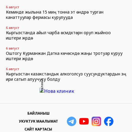
6 август
Кеминде жылына 15 миң тонна эт өндүрө турган
канаттуулар фермасы курулууда
6 август
Кыргызстанда айыл чарба өсүмдүктөрүн оруп жыйноо
иштери жүрүүдө
6 август
Оштогу Курманжан Датка көчөсүндө жаңы тротуар куруу
иштери жүрүүдө
6 август
Кыргызстан казакстандык алкоголсуз суусундуктардын эң
ири сатып алуучусу болду
Реклама
БАЙЛАНЫШ
УКУКТУК МААЛЫМАТ
САЙТ КАРТАСЫ