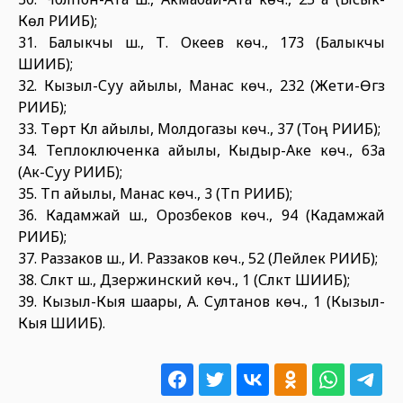
Көл РИИБ);
31. Балыкчы ш., Т. Океев көч., 173 (Балыкчы
ШИИБ);
32. Кызыл-Суу айылы, Манас көч., 232 (Жети-Өгүз
РИИБ);
33. Төрт Күл айылы, Молдогазы көч., 37 (Тоң РИИБ);
34. Теплоключенка айылы, Кыдыр-Аке көч., 63а
(Ак-Суу РИИБ);
35. Түп айылы, Манас көч., 3 (Түп РИИБ);
36. Кадамжай ш., Орозбеков көч., 94 (Кадамжай
РИИБ);
37. Раззаков ш., И. Раззаков көч., 52 (Лейлек РИИБ);
38. Сүлүктү ш., Дзержинский көч., 1 (Сүлүктү ШИИБ);
39. Кызыл-Кыя шаары, А. Султанов көч., 1 (Кызыл-
Кыя ШИИБ).