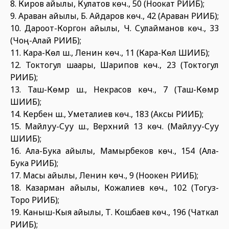
8. Киров айылы, Кулатов көч., 50 (Ноокат РИИБ);
9. Араван айылы, Б. Айдаров көч., 42 (Араван РИИБ);
10. Дароот-Коргон айылы, Ч. Сулайманов көч., 33
(Чоң-Алай РИИБ);
11. Кара-Көл ш., Ленин көч., 11 (Кара-Көл ШИИБ);
12. Токтогул шаары, Шарипов көч., 23 (Токтогул
РИИБ);
13. Таш-Көмүр ш., Некрасов көч., 7 (Таш-Көмүр
ШИИБ);
14. Кербен ш., Уметалиев көч., 183 (Аксы РИИБ);
15. Майлуу-Суу ш., Верхний 13 көч. (Майлуу-Суу
ШИИБ);
16. Ала-Бука айылы, Мамырбеков көч., 154 (Ала-
Бука РИИБ);
17. Масы айылы, Ленин көч., 9 (Ноокен РИИБ);
18. Казарман айылы, Кожалиев көч., 102 (Тогуз-
Торо РИИБ);
19. Каныш-Кыя айылы, Т. Кошбаев көч., 196 (Чаткал
РИИБ);