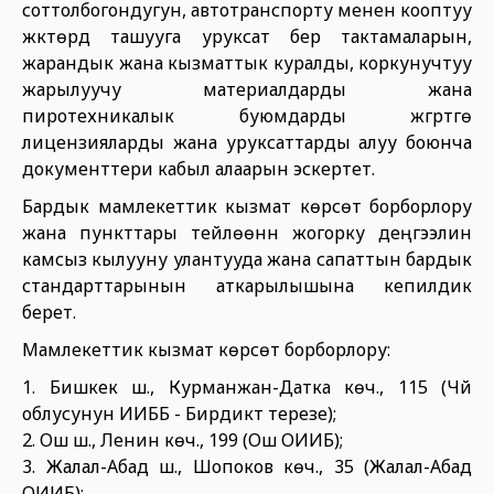
соттолбогондугун, автотранспорту менен кооптуу
жүктөрдү ташууга уруксат берүү тактамаларын,
жарандык жана кызматтык куралды, коркунучтуу
жарылуучу материалдарды жана
пиротехникалык буюмдарды жүгүртүүгө
лицензияларды жана уруксаттарды алуу боюнча
документтери кабыл алаарын эскертет.
Бардык мамлекеттик кызмат көрсөтүү борборлору
жана пункттары тейлөөнүн жогорку деңгээлин
камсыз кылууну улантууда жана сапаттын бардык
стандарттарынын аткарылышына кепилдик
берет.
Мамлекеттик кызмат көрсөтүү борборлору:
1. Бишкек ш., Курманжан-Датка көч., 115 (Чүй
облусунун ИИББ - Бирдиктүү терезе);
2. Ош ш., Ленин көч., 199 (Ош ОИИБ);
3. Жалал-Абад ш., Шопоков көч., 35 (Жалал-Абад
ОИИБ);