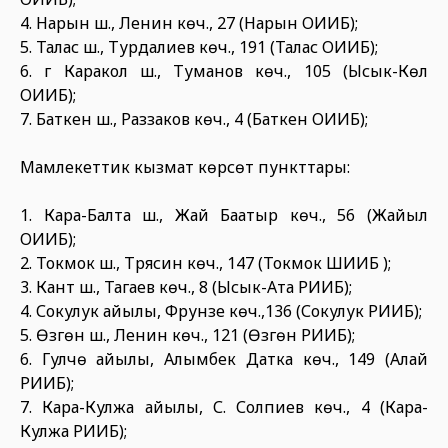
4. Нарын ш., Ленин көч., 27 (Нарын ОИИБ);
5. Талас ш., Турдалиев көч., 191 (Талас ОИИБ);
6. г Каракол ш., Туманов көч., 105 (Ысык-Көл
ОИИБ);
7. Баткен ш., Раззаков көч., 4 (Баткен ОИИБ);
Мамлекеттик кызмат көрсөтүү пункттары:
1. Кара-Балта ш., Жай Баатыр көч., 56 (Жайыл
ОИИБ);
2. Токмок ш., Трясин көч., 147 (Токмок ШИИБ );
3. Кант ш., Тагаев көч., 8 (Ысык-Ата РИИБ);
4. Сокулук айылы, Фрунзе көч.,136 (Сокулук РИИБ);
5. Өзгөн ш., Ленин көч., 121 (Өзгөн РИИБ);
6. Гулчө айылы, Алымбек Датка көч., 149 (Алай
РИИБ);
7. Кара-Кулжа айылы, С. Солпиев көч., 4 (Кара-
Кулжа РИИБ);