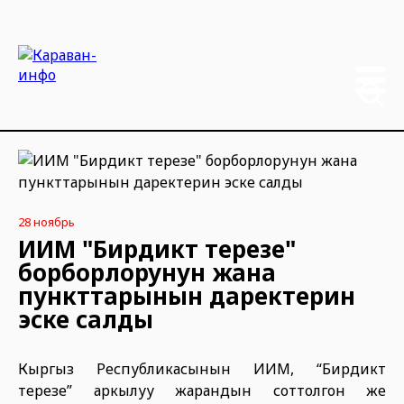
28 ноябрь
ИИМ "Бирдиктүү терезе"
борборлорунун жана
пункттарынын даректерин
эске салды
Кыргыз Республикасынын ИИМ, “Бирдиктүү
терезе” аркылуу жарандын соттолгон же