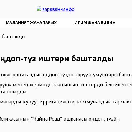
МАДАНИЯТ ЖАНА ТАРЫХ
ИЛИМ ЖАНА БИЛИМ
оңдоп-түзөө иштери башталды
лук капиталдык оңдоп-түзөөдөн өткөрүү жумуштары башт
рүшү менен жеринде таанышып, иштерди белгиленг
нү тапшырды.
маларды куруу, ирригациялык, коммуналдык тармакт
убликасынын "Чайна Роад" ишканасы оңдоп, түзөйт.