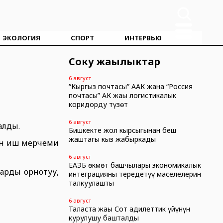
ЭКОЛОГИЯ
СПОРТ
ИНТЕРВЬЮ
Соңку жаңылыктар
6 август
“Кыргыз почтасы” ААК жана “Россия
почтасы” АК жаңы логистикалык
коридорду түзөт
6 август
алды.
Бишкекте жол кырсыгынан беш
жаштагы кыз жабыркады
ен иш мерчеми
6 август
ЕАЭБ өкмөт башчылары экономикалык
арды орнотуу,
интеграцияны тереңдетүү маселелерин
талкуулашты
6 август
Таласта жаңы Сот адилеттик үйүнүн
курулушу башталды