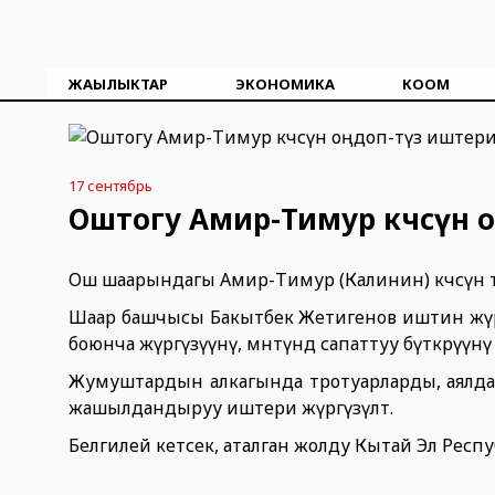
ЖАҢЫЛЫКТАР
ЭКОНОМИКА
КООМ
17 сентябрь
Оштогу Амир-Тимур көчөсүн 
Ош шаарындагы Амир-Тимур (Калинин) көчөсүн то
Шаар башчысы Бакытбек Жетигенов иштин жү
боюнча жүргүзүүнү, мөөнөтүндө сапаттуу бүткөрүү
Жумуштардын алкагында тротуарларды, аялда
жашылдандыруу иштери жүргүзүлөт.
Белгилей кетсек, аталган жолду Кытай Эл Респ