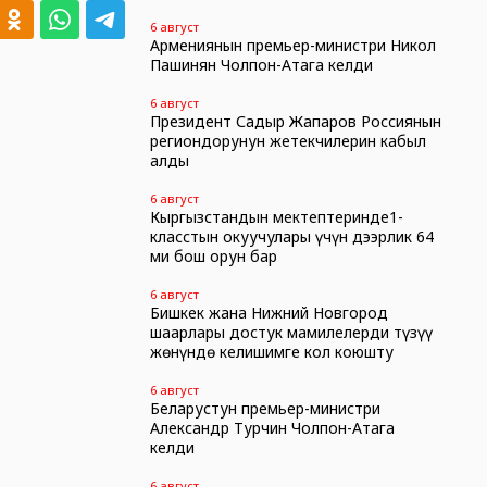
6 август
Армениянын премьер-министри Никол
Пашинян Чолпон-Атага келди
6 август
Президент Садыр Жапаров Россиянын
региондорунун жетекчилерин кабыл
алды
6 август
Кыргызстандын мектептеринде1-
класстын окуучулары үчүн дээрлик 64
миң бош орун бар
6 август
Бишкек жана Нижний Новгород
шаарлары достук мамилелерди түзүү
жөнүндө келишимге кол коюшту
6 август
Беларустун премьер-министри
Александр Турчин Чолпон-Атага
келди
6 август