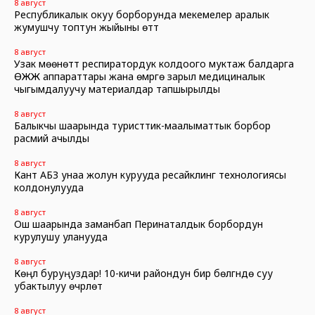
8 август
Республикалык окуу борборунда мекемелер аралык
жумушчу топтун жыйыны өттү
8 август
Узак мөөнөттүү респиратордук колдоого муктаж балдарга
ӨЖЖ аппараттары жана өмүргө зарыл медициналык
чыгымдалуучу материалдар тапшырылды
8 август
Балыкчы шаарында туристтик-маалыматтык борбор
расмий ачылды
8 август
Кант АБЗ унаа жолун курууда ресайклинг технологиясы
колдонулууда
8 август
Ош шаарында заманбап Перинаталдык борбордун
курулушу уланууда
8 август
Көңүл буруңуздар! 10-кичи райондун бир бөлүгүндө суу
убактылуу өчүрүлөт
8 август