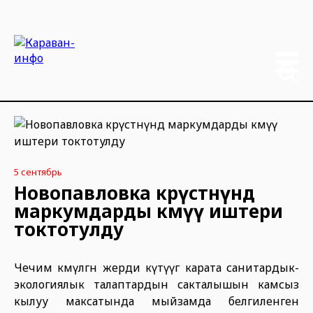
5 сентябрь
Новопавловка көрүстөнүндө
маркумдарды көмүү иштери
токтотулду
Чечим көмүлгөн жерди күтүүгө карата санитардык-
экологиялык талаптардын сакталышын камсыз
кылуу максатында мыйзамда белгиленген