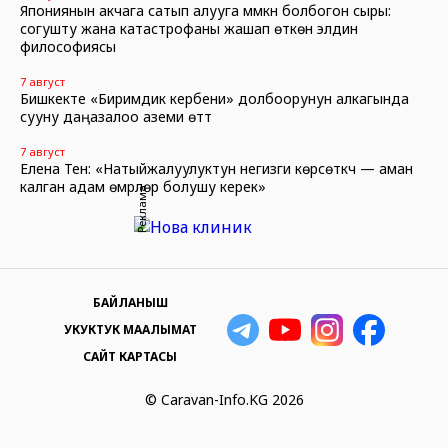
Япониянын акчага сатып алууга мүмкүн болбогон сыры:
согушту жана катастрофаны жашап өткөн элдин
философиясы
7 август
Бишкекте «Биримдик кербени» долбоорунун алкагында
сууну даңазалоо аземи өттү
7 август
Елена Тен: «Натыйжалуулуктун негизги көрсөткүчү — аман
калган адам өмүрлөрү болушу керек»
Реклама
БАЙЛАНЫШ
УКУКТУК МААЛЫМАТ
САЙТ КАРТАСЫ
© Caravan-Info.KG 2026