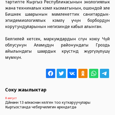
тартипте Кыргыз Республикасынын экологиялык
жана техникалык көзөмөл кызматынын, ошондой эле
Бишкек шаарынын мамлекеттик санитардык-
эпидемиологиялык көзөмөлү үчүн борбордун
корутундуларынын негизинде кабыл алынган.
Белгилей кетсек, маркумдардын сөөгүн коюу Чүй
облусунун Аламүдүн районундагы Гроздь
айылындагы шаардык көрүстөндө жүргүзүлүшү
мүмкүн.
Соңку жаңылыктар
8 август
Дүйнөнүн 13 өлкөсүнөн келген тоо куткаруучулары
Кыргызстанда чеберчилигин өркүндөтүүдө