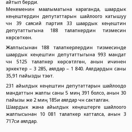
айтып берди.
Мекеменин маалыматына караганда, шаардык
кеңештердин депутаттарын шайлоого катышуу
үчүн 39 саясий партия 33 шаардык кеңештин
депутаттыгына 188 талапкердин тизмесин
көрсөткөн.
Жалпысынан 188 талапкерлердин тизмесинде
шаардык кеңештин депутаттыгына 993 мандат
үчүн 5125 талапкер көрсөтүлгөн, анын ичинен
эркектер – 3 285, аялдар – 1 840. Аялдардын саны
35,91 пайызды түзөт.
231 айылдык кеңештин депутаттарын шайлоодо
мандаттын жалпы саны 5 миң 391 болсо, анын 30
пайызы же 2 миң 185и аялдар үчүн сакталган.
Шаардык жана айылдык кеңештерге шайлоого
жалпысынан 10 081 талапкер катталса, анын 3
717си аялдар.