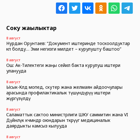
Соңку жаңылыктар
8 август
Нурдан Орунтаев: “Документ иштеринде тоскоолдуктар
көп болду… Эми негизги милдет – курулушту баштоо”
8 август
Ош: Ак-Тилектеги жаңы сейил бакта курулуш иштери
уланууда
8 август
Ысык-Көлдө мопед, скутер жана желмаян айдоочулары
арасында профилактикалык түшүндүрүү иштери
жүргүзүлдү
8 август
Саламаттык сактоо министрлиги ШКУ саммитин жана VI
Дүйнөлүк көчмөндөр оюндарын өткөрүүгө медициналык
даярдыкты камсыз кылууда
8 август