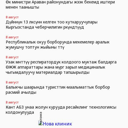
Өк министри Араван районундагы жээк бекемдөө иштери
менен таанышты
8 август
Дүйнөнүн 13 өлкөсүнөн келген тоо куткаруучулары
Кыргызстанда чеберчилигин өркүндөтүүдө
8 август
Республикалык окуу борборунда мекемелер аралык
жумушчу топтун жыйыны өттү
8 август
Узак мөөнөттүү респиратордук колдоого муктаж балдарга
ӨЖЖ аппараттары жана өмүргө зарыл медициналык
чыгымдалуучу материалдар тапшырылды
8 август
Балыкчы шаарында туристтик-маалыматтык борбор
расмий ачылды
8 август
Кант АБЗ унаа жолун курууда ресайклинг технологиясы
колдонулууда
Реклама