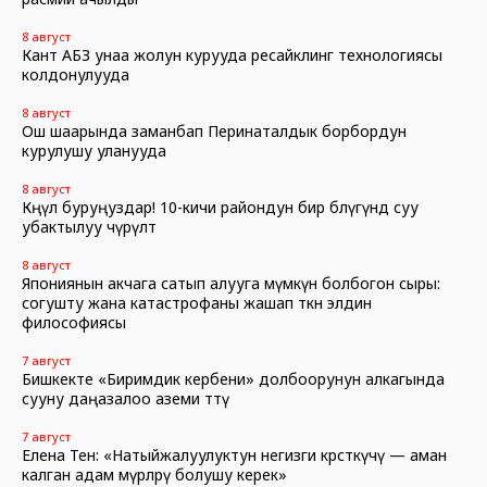
8 август
Кант АБЗ унаа жолун курууда ресайклинг технологиясы
колдонулууда
8 август
Ош шаарында заманбап Перинаталдык борбордун
курулушу уланууда
8 август
Көңүл буруңуздар! 10-кичи райондун бир бөлүгүндө суу
убактылуу өчүрүлөт
8 август
Япониянын акчага сатып алууга мүмкүн болбогон сыры:
согушту жана катастрофаны жашап өткөн элдин
философиясы
7 август
Бишкекте «Биримдик кербени» долбоорунун алкагында
сууну даңазалоо аземи өттү
7 август
Елена Тен: «Натыйжалуулуктун негизги көрсөткүчү — аман
калган адам өмүрлөрү болушу керек»