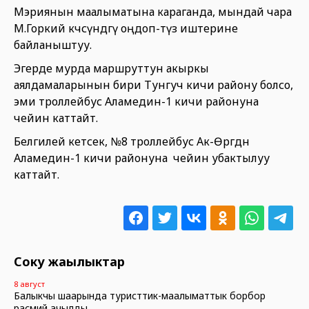
Мэриянын маалыматына караганда, мындай чара
М.Горкий көчөсүндөгү оңдоп-түзөө иштерине
байланыштуу.
Эгерде мурда маршруттун акыркы
аялдамаларынын бири Тунгуч кичи району болсо,
эми троллейбус Аламедин-1 кичи районуна
чейин каттайт.
Белгилей кетсек, №8 троллейбус Ак-Өргөдөн
Аламедин-1 кичи районуна чейин убактылуу
каттайт.
Соңку жаңылыктар
8 август
Балыкчы шаарында туристтик-маалыматтык борбор
расмий ачылды