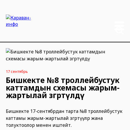
17 сентябрь
Бишкекте №8 троллейбустук
каттамдын схемасы жарым-
жартылай өзгөртүлдү
Бишкекте 17-сентябрдан тарта №8 троллейбустук
каттамы жарым-жартылай өзгөртүүлөр жана
толуктоолор менен иштейт.