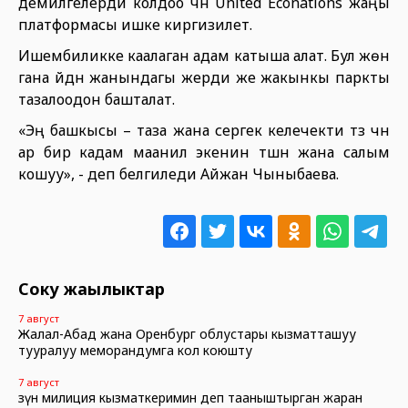
демилгелерди колдоо үчүн United Econations жаңы
платформасы ишке киргизилет.
Ишембиликке каалаган адам катыша алат. Бул жөн
гана үйдүн жанындагы жерди же жакынкы паркты
тазалоодон башталат.
«Эң башкысы – таза жана сергек келечекти түзүү үчүн
ар бир кадам маанилүү экенин түшүнүү жана салым
кошуу», - деп белгиледи Айжан Чыныбаева.
Соңку жаңылыктар
7 август
Жалал-Абад жана Оренбург облустары кызматташуу
тууралуу меморандумга кол коюшту
7 август
Өзүн милиция кызматкеримин деп тааныштырган жаран