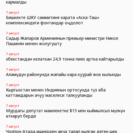
кармалды
7 август
Бишкекте ШКУ саммитине карата «Аска-Таш»
комплексиндеги фонтандар оңдолот
7 август
Садыр Жапаров Армениянын премьер-министри Никол
Пашинян менен жолугушту
7 август
Өзбекстандан келаткан 24,9 тонна пияз артка кайтарылды
7 август
Аламүдүн районунда жапайы кара куурай жок кылынды
7 август
Кыргызстан менен Индиянын ортосунда түз аба
каттамдарын ачуу маселеси талкууланды
7 август
Мурдагы депутат мамлекетке $15 млн кыймылсыз мүлкүн
өткөрүп берди
7 август
Чолпон-Атада ишкерден акча талап кылган деген шек