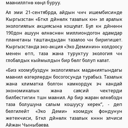
маанилүүлүгүнө көңүл буруу.
Ал эми 21-сентябрда, айдын үчүнчү ишембисинде
Кыргызстан «Бүткүл дүйнөлүк тазалык күнү» эл аралык
экологиялык акциясына кошулат. Бул күнү дүйнөнүн
190дон ашуун өлкөсүнөн миллиондогон адамдар
планетаны таштандыдан тазалоо үчүн биригишет.
Кыргызстанда эко-акция «Эко Деминин» колдоосу
менен өтүп, таза жана туруктуу экология үчүн
глобалдык кыймылдын бир бөлүгү болуп калат.
«Биз коомубуздун экологиялык маданиятындагы
маанилүү өзгөрүүлөрдүн босогосунда турабыз. Тазалык
жана климатка болгон камкордук эч кандай
экономикалык жана саясий чектерди
билбестигин түшүнүү маанилүү. Ар бир жаран өлкөбүздүн
таза болушуна салым кошуусу керек”, - деп
белгилейт «Эко Деми» коомдук фондунун
жетекчиси, Бүткүл дүйнөлүк тазалык күнүнүн элчиси
Айжан Чыныбаева.