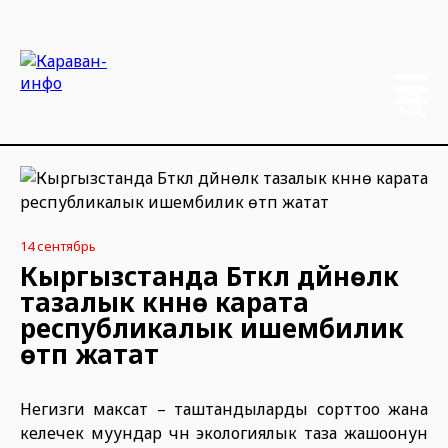
14 сентябрь
Кыргызстанда Бүткүл дүйнөлүк
тазалык күнүнө карата
республикалык ишембилик
өтүп жатат
Негизги максат – таштандыларды сорттоо жана
келечек муундар үчүн экологиялык таза жашоонун