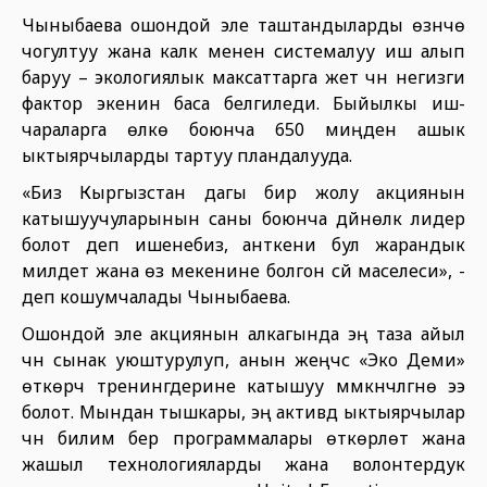
Чыныбаева ошондой эле таштандыларды өзүнчө
чогултуу жана калк менен системалуу иш алып
баруу – экологиялык максаттарга жетүү үчүн негизги
фактор экенин баса белгиледи. Быйылкы иш-
чараларга өлкө боюнча 650 миңден ашык
ыктыярчыларды тартуу пландалууда.
«Биз Кыргызстан дагы бир жолу акциянын
катышуучуларынын саны боюнча дүйнөлүк лидер
болот деп ишенебиз, анткени бул жарандык
милдет жана өз мекенине болгон сүйүү маселеси», -
деп кошумчалады Чыныбаева.
Ошондой эле акциянын алкагында эң таза айыл
үчүн сынак уюштурулуп, анын жеңүүчүсү «Эко Деми»
өткөрүүчү тренингдерине катышуу мүмкүнчүлүгүнө ээ
болот. Мындан тышкары, эң активдүү ыктыярчылар
үчүн билим берүү программалары өткөрүлөт жана
жашыл технологияларды жана волонтердук