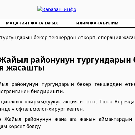
МАДАНИЯТ ЖАНА ТАРЫХ
ИЛИМ ЖАНА БИЛИМ
Жайыл районунун тургундарын 
ция жасашты
йыл районунун тургундарын бекер текшерүүдөн өткө
нистрлигинен билдиришти.
налык кайрымдуулук акциясы өтүп, Түштүк Кореядан 
чинде үч офтальмолог-хирург келген.
ун Жайыл районунун жана ага жакын аймактардын 
 көрсөтүү болду.