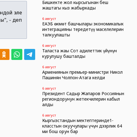
Бишкекте жол кырсыгынан беш
жаштагы кыз жабыркады
ондой эле
6 август
", - деп
ЕАЭБ өкмөт башчылары экономикалык
интеграцияны тереңдетүү маселелерин
талкуулашты
6 август
Таласта жаңы Сот адилеттик үйүнүн
курулушу башталды
6 август
Армениянын премьер-министри Никол
Пашинян Чолпон-Атага келди
6 август
Президент Садыр Жапаров Россиянын
региондорунун жетекчилерин кабыл
алды
6 август
Кыргызстандын мектептеринде1-
класстын окуучулары үчүн дээрлик 64
миң бош орун бар