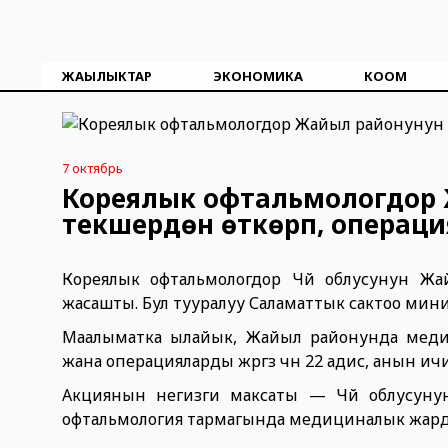
ЖАҢЫЛЫКТАР
ЭКОНОМИКА
КООМ
7 октябрь
Кореялык офтальмологдор 
текшерүүдөн өткөрүп, опера
Кореялык офтальмологдор Чүй облусунун Жа
жасашты. Бул тууралуу Саламаттык сактоо ми
Маалыматка ылайык, Жайыл районунда медици
жана операцияларды жүргүзүү үчүн 22 адис, анын и
Акциянын негизги максаты — Чүй облусун
офтальмология тармагында медициналык жардам