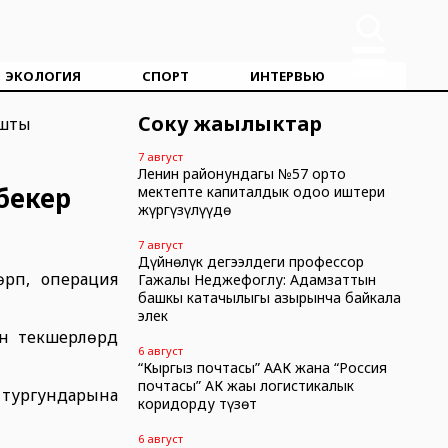
ЭКОЛОГИЯ
СПОРТ
ИНТЕРВЬЮ
Соңку жаңылыктар
7 август
Ленин районундагы №57 орто
бекер
мектепте капиталдык оңдоо иштери
жүргүзүлүүдө
7 август
Дүйнөлүк деңгээлдеги профессор
рүп, операция
Гажалы Неджефоглу: Адамзаттын
башкы катачылыгы азырынча байкала
элек
текшерүүлөрдү
6 август
“Кыргыз почтасы” ААК жана “Россия
почтасы” АК жаңы логистикалык
тургундарына
коридорду түзөт
6 август