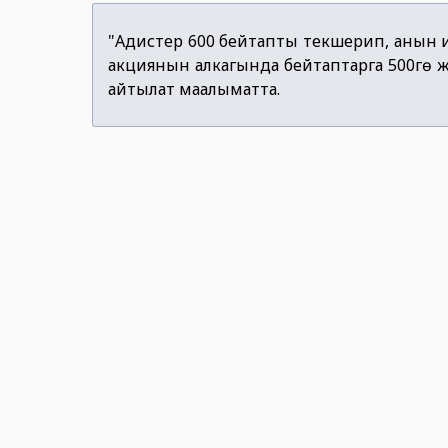
"Адистер 600 бейтапты текшерип, анын и
акциянын алкагында бейтаптарга 500гө 
айтылат маалыматта.