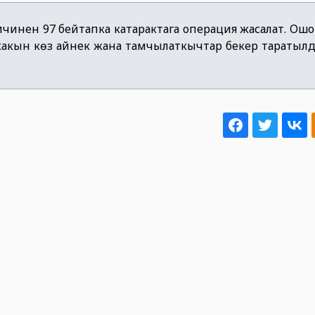
чинен 97 бейтапка катарактага операция жасалат. Ош
жакын көз айнек жана тамчылаткычтар бекер таратылды