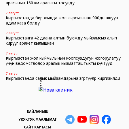
арасынын 160 км аралыгы тосулду
7 август
Кыргызстанда бир жылда жол кырсыгынан 900дөн ашуун
адам каза болду
7 август
Кыргызстанга 42 даана алтын буюмду мыйзамсыз алып
кирүүгө аракет кылышкан
7 август
Кыргызстан жол кыймылынын коопсуздугун жогорулатуу
үчүн ведомстволор аралык кызматташтыкты күчөтүүдө
7 август
Кыргызстанда салык мыйзамдарына өзгөртүүлөр киргизилди
Реклама
БАЙЛАНЫШ
УКУКТУК МААЛЫМАТ
САЙТ КАРТАСЫ