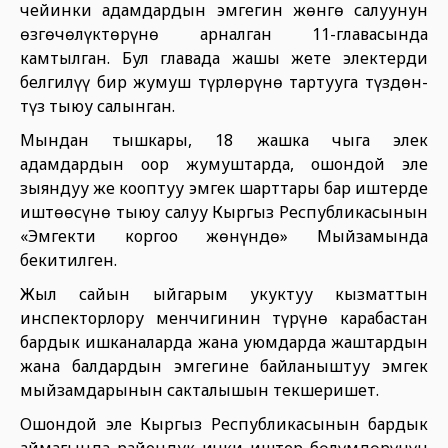
чейинки адамдардын эмгегин жөнгө салуунун
өзгөчөлүктөрүнө арналган 11-главасында
камтылган. Бул главада жашы жете электерди
белгилүү бир жумуш түрлөрүнө тартууга түздөн-
түз тыюу салынган.
Мындан тышкары, 18 жашка чыга элек
адамдардын оор жумуштарда, ошондой эле
зыяндуу же кооптуу эмгек шарттары бар иштерде
иштөөсүнө тыюу салуу Кыргыз Республикасынын
«Эмгекти коргоо жөнүндө» Мыйзамында
бекитилген.
Жыл сайын ыйгарым укуктуу кызматтын
инспекторлору менчигинин түрүнө карабастан
бардык ишканаларда жана уюмдарда жаштардын
жана балдардын эмгегине байланыштуу эмгек
мыйзамдарынын сакталышын текшеришет.
Ошондой эле Кыргыз Республикасынын бардык