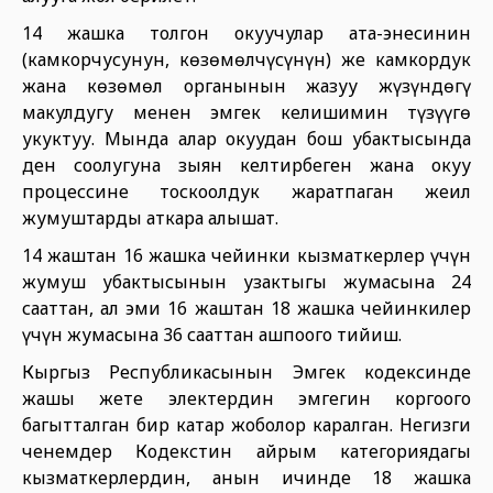
14 жашка толгон окуучулар ата-энесинин
(камкорчусунун, көзөмөлчүсүнүн) же камкордук
жана көзөмөл органынын жазуу жүзүндөгү
макулдугу менен эмгек келишимин түзүүгө
укуктуу. Мында алар окуудан бош убактысында
ден соолугуна зыян келтирбеген жана окуу
процессине тоскоолдук жаратпаган жеңил
жумуштарды аткара алышат.
14 жаштан 16 жашка чейинки кызматкерлер үчүн
жумуш убактысынын узактыгы жумасына 24
сааттан, ал эми 16 жаштан 18 жашка чейинкилер
үчүн жумасына 36 сааттан ашпоого тийиш.
Кыргыз Республикасынын Эмгек кодексинде
жашы жете электердин эмгегин коргоого
багытталган бир катар жоболор каралган. Негизги
ченемдер Кодекстин айрым категориядагы
кызматкерлердин, анын ичинде 18 жашка