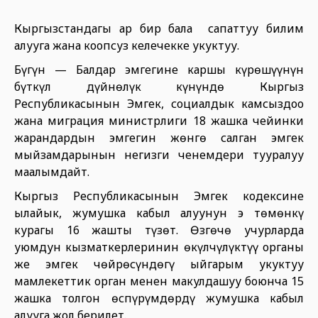
Кыргызстандагы ар бир бала сапаттуу билим
алууга жана коопсуз келечекке укуктуу.
Бүгүн — Балдар эмгегине каршы күрөшүүнүн
бүткүл дүйнөлүк күнүндө Кыргыз
Республикасынын Эмгек, социалдык камсыздоо
жана миграция министрлиги 18 жашка чейинки
жарандардын эмгегин жөнгө салган эмгек
мыйзамдарынын негизги ченемдери тууралуу
маалымдайт.
Кыргыз Республикасынын Эмгек кодексине
ылайык, жумушка кабыл алуунун эң төмөнкү
курагы 16 жашты түзөт. Өзгөчө учурларда
уюмдун кызматкерлеринин өкүлчүлүктүү органы
же эмгек чөйрөсүндөгү ыйгарым укуктуу
мамлекеттик орган менен макулдашуу боюнча 15
жашка толгон өспүрүмдөрдү жумушка кабыл
алууга жол берилет.