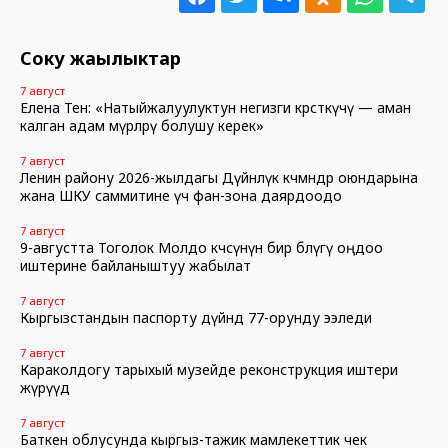
Соңку жаңылыктар
7 август
Елена Тен: «Натыйжалуулуктун негизги көрсөткүчү — аман
калган адам өмүрлөрү болушу керек»
7 август
Ленин району 2026-жылдагы Дүйнөлүк көчмөндөр оюндарына
жана ШКУ саммитине үч фан-зона даярдоодо
7 август
9-августта Тоголок Молдо көчөсүнүн бир бөлүгү оңдоо
иштерине байланыштуу жабылат
7 август
Кыргызстандын паспорту дүйнөдө 77-орунду ээледи
7 август
Караколдогу тарыхый музейде реконструкция иштери
жүрүүдө
7 август
Баткен облусунда кыргыз-тажик мамлекеттик чек