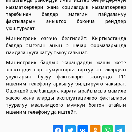
аймагында райондук ички иштер бөлүмдөрүнүн
кызматкерлери жана социалдык кызматкерлер
тарабынан балдар эмгегин пайдалануу
фактыларын аныктоо боюнча рейддер
уюштурулат.
Министрлик өзгөчө белгилейт: Кыргызстанда
балдар эмгегин анын эң начар формаларында
пайдаланууга катуу тыюу салынат.
Министрлик бардык жарандарды жашы жете
электерди оор жумуштарга тартуу же алардын
укуктарын бузуу фактылары жөнүндө 111
ишеним телефону аркылуу билдирүүгө чакырат.
Ошондой эле балдарга карата ырайымсыз мамиле
жасоо жана аларды эксплуатациялоо фактылары
тууралуу маалымдоого мүмкүн болгон атайын
ишеним телефону да иштейт.