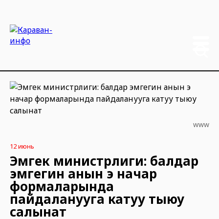
www
12 июнь
Эмгек министрлиги: балдар
эмгегин анын эң начар
формаларында
пайдаланууга катуу тыюу
салынат