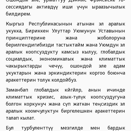
сессиядагы активдүү иши үчүн ыраазычылык
билдирем.
Кыргыз Республикасынын атынан эл аралык
укукка, Бириккен Улуттар Уюмунун Уставынын
принциптерине жана жоболоруна
берилгендигибизди тастыктайм жана Уюмдун эл
аралык коопсуздукту камсыз кылуу, глобалдык
социалдык, экономикалык жана климаттык
чакырыктарды чечүү, ошондой эле адам
укуктарын жана эркиндиктерин коргоо боюнча
аракеттерин толук колдойбуз.
Заманбап глобалдык көйгөйлөр, анын ичинде
климаттык кризис, азык-түлүк коопсуздугуна
болгон коркунуч жана өсүп жаткан теңсиздик эл
аралык коомчулуктун биргелешкен аракеттерин
талап кылат.
Бул турбуленттүү мезгилде мен бардык