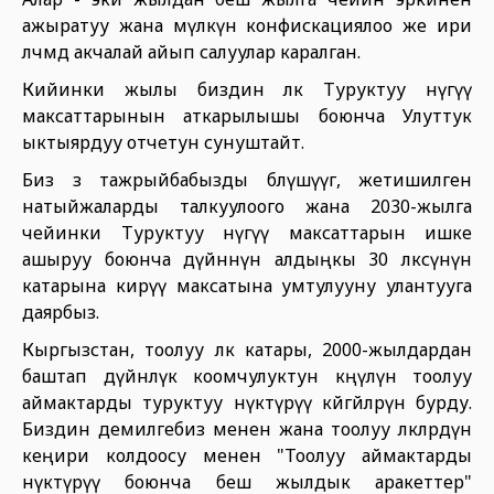
ажыратуу жана мүлкүн конфискациялоо же ири
өлчөмдө акчалай айып салуулар каралган.
Кийинки жылы биздин өлкө Туруктуу өнүгүү
максаттарынын аткарылышы боюнча Улуттук
ыктыярдуу отчетун сунуштайт.
Биз өз тажрыйбабызды бөлүшүүгө, жетишилген
натыйжаларды талкуулоого жана 2030-жылга
чейинки Туруктуу өнүгүү максаттарын ишке
ашыруу боюнча дүйнөнүн алдыңкы 30 өлкөсүнүн
катарына кирүү максатына умтулууну улантууга
даярбыз.
Кыргызстан, тоолуу өлкө катары, 2000-жылдардан
баштап дүйнөлүк коомчулуктун көңүлүн тоолуу
аймактарды туруктуу өнүктүрүү көйгөйлөрүнө бурду.
Биздин демилгебиз менен жана тоолуу өлкөлөрдүн
кеңири колдоосу менен "Тоолуу аймактарды
өнүктүрүү боюнча беш жылдык аракеттер"