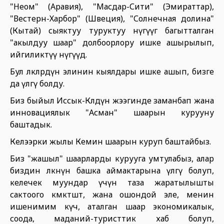
"Неом" (Аравия), "Масдар-Сити" (Эмираттар),
"Вестерн-Харбор" (Швеция), "Солнечная долина"
(Кытай) сыяктуу туруктуу өнүгүүгө багытталган
"акылдуу шаар" долбоорлору ишке ашырылып,
ийгиликтүү өнүгүүдө.
Бул өлкөлөрдүн элинин кыялдары ишке ашып, бизге
да үлгү болду.
Биз быйыл Иссык-Көлдүн жээгинде заманбап жана
инновациялык "Асман" шаарын курууну
баштадык.
Келээрки жылы Кемин шаарын куруп баштайбыз.
Биз "жашыл" шаарларды курууга умтулабыз, алар
биздин өлкөнүн башка аймактарына үлгү болуп,
келечек муундар үчүн таза жаратылышты
сактоого көмөктөшөт, жана ошондой эле, менин
ишенимим күч, аталган шаар экономикалык,
соода, маданий-туристтик хаб болуп,