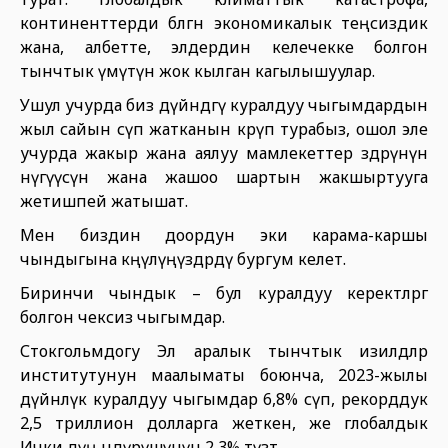
континенттерди бөлгөн экономикалык теңсиздик
жана, албетте, элдердин келечекке болгон
тынчтык үмүтүн жок кылган кагылышуулар.
Ушул учурда биз дүйнөдөгү куралдуу чыгымдардын
жыл сайын өсүп жатканын көрүп турабыз, ошол эле
учурда жакыр жана аялуу мамлекеттер өздөрүнүн
өнүгүүсүнө жана жашоо шартын жакшыртууга
жетишпей жатышат.
Мен биздин доордун эки карама-каршы
чындыгына көңүлүңүздөрдү бургум келет.
Биринчи чындык – бул куралдуу керектөөлөргө
болгон чексиз чыгымдар.
Стокгольмдогу Эл аралык тынчтык изилдөөлөр
институтунун маалыматы боюнча, 2023-жылы
дүйнөлүк куралдуу чыгымдар 6,8% өсүп, рекорддук
2,5 триллион долларга жеткен, же глобалдык
Ички дүң өндүрүшүнүн 2,3% түзөт.