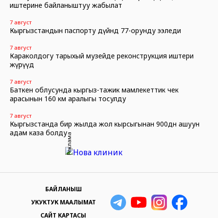
иштерине байланыштуу жабылат
7 август
Кыргызстандын паспорту дүйнөдө 77-орунду ээледи
7 август
Караколдогу тарыхый музейде реконструкция иштери
жүрүүдө
7 август
Баткен облусунда кыргыз-тажик мамлекеттик чек
арасынын 160 км аралыгы тосулду
7 август
Кыргызстанда бир жылда жол кырсыгынан 900дөн ашуун
адам каза болду
Реклама
БАЙЛАНЫШ
УКУКТУК МААЛЫМАТ
САЙТ КАРТАСЫ