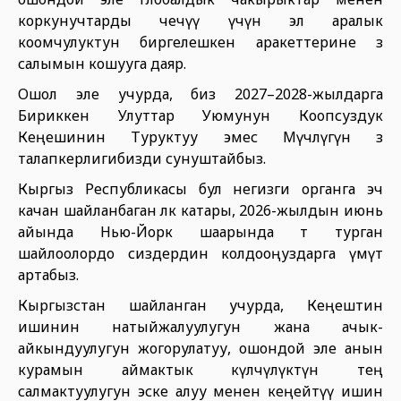
коркунучтарды чечүү үчүн эл аралык
коомчулуктун биргелешкен аракеттерине өз
салымын кошууга даяр.
Ошол эле учурда, биз 2027–2028-жылдарга
Бириккен Улуттар Уюмунун Коопсуздук
Кеңешинин Туруктуу эмес Мүчөлүгүнө өз
талапкерлигибизди сунуштайбыз.
Кыргыз Республикасы бул негизги органга эч
качан шайланбаган өлкө катары, 2026-жылдын июнь
айында Нью-Йорк шаарында өтө турган
шайлоолордо сиздердин колдооңуздарга үмүт
артабыз.
Кыргызстан шайланган учурда, Кеңештин
ишинин натыйжалуулугун жана ачык-
айкындуулугун жогорулатуу, ошондой эле анын
курамын аймактык өкүлчүлүктүн тең
салмактуулугун эске алуу менен кеңейтүү ишин