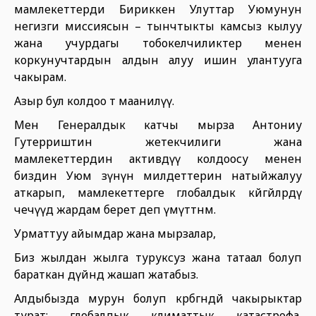
мамлекеттерди Бириккен Улуттар Уюмунун
негизги миссиясын – тынчтыкты камсыз кылуу
жана учурдагы тобокелчиликтер менен
коркунучтардын алдын алуу ишин улантууга
чакырам.
Азыр бул колдоо өтө маанилүү.
Мен Генералдык катчы мырза Антониу
Гутерриштин жетекчилиги жана
мамлекеттердин активдүү колдоосу менен
биздин Уюм өзүнүн милдеттерин натыйжалуу
аткарып, мамлекеттерге глобалдык көйгөйлөрдү
чечүүдө жардам берет деп үмүттөнөм.
Урматтуу айымдар жана мырзалар,
Биз жылдан жылга туруксуз жана татаал болуп
бараткан дүйнөдө жашап жатабыз.
Алдыбызда мурун болуп көрбөгөндөй чакырыктар
турат: глобалдык климаттык катастрофа,