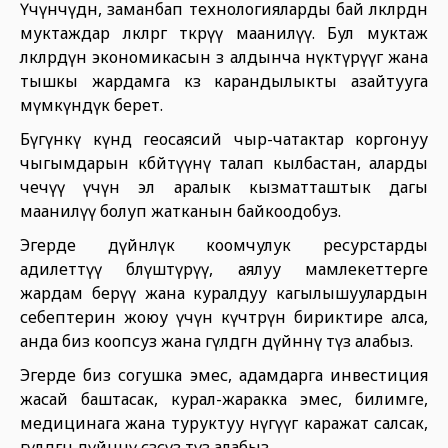
Үчүнчүдөн, заманбап технологияларды бай өлкөлөрдөн
муктаждар өлкөлөргө өткөрүү маанилүү. Бул муктаж
өлкөлөрдүн экономикасын өз алдынча өнүктүрүүгө жана
тышкы жардамга көз карандылыкты азайтууга
мүмкүндүк берет.
Бүгүнкү күндө геосаясий чыр-чатактар ​​коргонуу
чыгымдарын көбөйтүүнү талап кылбастан, аларды
чечүү үчүн эл аралык кызматташтык дагы
маанилүү болуп жатканын байкоодобуз.
Эгерде дүйнөлүк коомчулук ресурстарды
адилеттүү бөлүштүрүү, аялуу мамлекеттерге
жардам берүү жана куралдуу кагылышуулардын
себептерин жоюу үчүн күчтөрүн бириктире алса,
анда биз коопсуз жана гүлдөгөн дүйнөнү түзө алабыз.
Эгерде биз согушка эмес, адамдарга инвестиция
жасай баштасак, курал-жаракка эмес, билимге,
медицинага жана туруктуу өнүгүүгө каражат салсак,
гүлдөгөн дүйнөнү сөзсүз түзө алабыз.