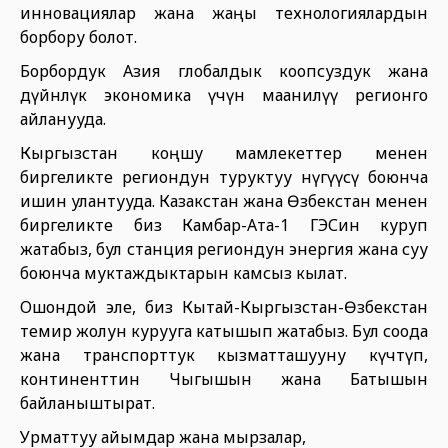
инновациялар жана жаңы технологиялардын
борбору болот.
Борбордук Азия глобалдык коопсуздук жана
дүйнөлүк экономика үчүн маанилүү регионго
айланууда.
Кыргызстан коңшу мамлекеттер менен
биргеликте региондун туруктуу өнүгүүсү боюнча
ишин улантууда. Казакстан жана Өзбекстан менен
биргеликте биз Камбар-Ата-1 ГЭСин куруп
жатабыз, бул станция региондун энергия жана суу
боюнча муктаждыктарын камсыз кылат.
Ошондой эле, биз Кытай-Кыргызстан-Өзбекстан
темир жолун курууга катышып жатабыз. Бул соода
жана транспорттук кызматташууну күчөтүп,
континенттин Чыгышын жана Батышын
байланыштырат.
Урматтуу айымдар жана мырзалар,