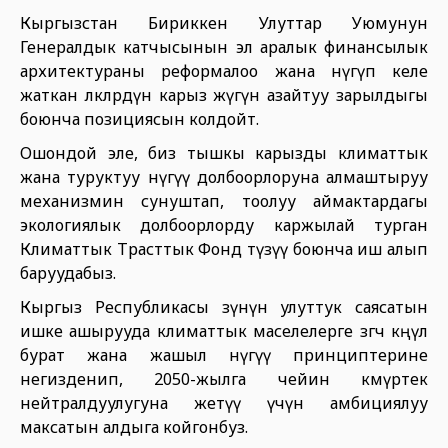
Кыргызстан Бириккен Улуттар Уюмунун
Генералдык катчысынын эл аралык финансылык
архитектураны реформалоо жана өнүгүп келе
жаткан өлкөлөрдүн карыз жүгүн азайтуу зарылдыгы
боюнча позициясын колдойт.
Ошондой эле, биз тышкы карызды климаттык
жана туруктуу өнүгүү долбоорлоруна алмаштыруу
механизмин сунуштап, тоолуу аймактардагы
экологиялык долбоорлорду каржылай турган
Климаттык Трасттык Фонд түзүү боюнча иш алып
баруудабыз.
Кыргыз Республикасы өзүнүн улуттук саясатын
ишке ашырууда климаттык маселелерге өзгөчө көңүл
бурат жана жашыл өнүгүү принциптерине
негизденип, 2050-жылга чейин көмүртек
нейтралдуулугуна жетүү үчүн амбициялуу
максатын алдыга койгонбуз.