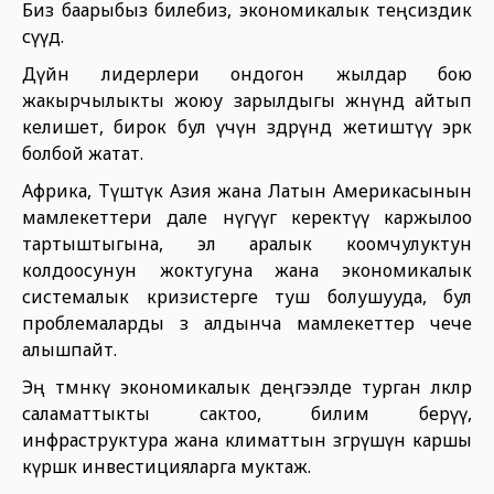
Биз баарыбыз билебиз, экономикалык теңсиздик
өсүүдө.
Дүйнө лидерлери ондогон жылдар бою
жакырчылыкты жоюу зарылдыгы жөнүндө айтып
келишет, бирок бул үчүн өздөрүндө жетиштүү эрк
болбой жатат.
Африка, Түштүк Азия жана Латын Америкасынын
мамлекеттери дале өнүгүүгө керектүү каржылоо
тартыштыгына, эл аралык коомчулуктун
колдоосунун жоктугуна жана экономикалык
системалык кризистерге туш болушууда, бул
проблемаларды өз алдынча мамлекеттер чече
алышпайт.
Эң төмөнкү экономикалык деңгээлде турган өлкөлөр
саламаттыкты сактоо, билим берүү,
инфраструктура жана климаттын өзгөрүшүнө каршы
күрөшкө инвестицияларга муктаж.