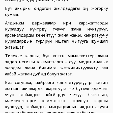
Бул акыркы ондогон жылдардагы эң жогорку
сумма.
Алдыңкы державалар ири каражаттарды
куралдуу күчтөрдү түзүүгө жана өнүктүрүүгө,
арсеналдарды кеңейтүүгө жана жаңы, кыйратуучу
куралдардын түрлөрүн иштеп чыгууга жумшап
жатышат.
Тилекке каршы, бул көптөгөн мамлекеттер жана
элдер негизги кызматтарга – суу, медициналык
жардам жана билимге жеткиликтүүлүктү ала
албай жаткан дүйнөдө болуп жатат.
Биз согушка, кыйроого жана өлтүрүлүүлөргө кетип
жаткан акчаларды жаратууга же бүткүл адамзат
үчүн глобалдык көйгөйлөрдү чечүүгө багыттап,
мамлекеттерге климаттын өзгөрүшүнө каршы
күрөшүүдө, глобалдык миграциянын алдын алууга
жардам берүү үчүн колдонсок жакшы болмок.