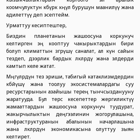
коомчулуктун көбүрөөк көңүл бурушун маанилүү жана
адилеттүү деп эсептейм.
Урматтуу кесиптештер,
Биздин планетанын жашоосуна коркунуч
келтирген эң кооптуу чакырыктардын бири
болуп климаттын өзгөрүшү саналат, ал күн сайын
тездеп, дээрлик бардык өлкөлөрдү жана элдерди
камтып келе жатат.
Мөңгүлөрдүн тез эриши, табигый катаклизмдердин
көбөйүшү жана тоолуу экосистемалардагы суу
ресурстарынын азайышы терең тынчсызданууну
жаратууда. Бул терс кесепеттер жергиликтүү
жамааттардын жашоосуна коркунуч туудурат,
жакырчылыктын деңгээлинин жогорулашына,
инфраструктуранын абалынын начарлашына
жана өлкөлөрдүн экономикасына олуттуу зыян
келтирет.