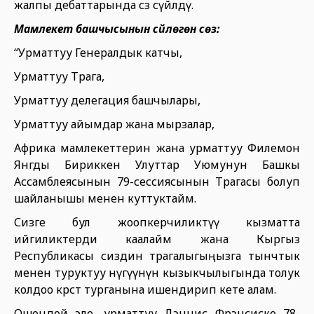
жалпы дебаттарында сөз сүйлөдү.
Мамлекет башчысынын сүйлөгөн сөзү:
“Урматтуу Генералдык катчы,
Урматтуу Төрага,
Урматтуу делегация башчылары,
Урматтуу айымдар жана мырзалар,
Африка мамлекеттерин жана урматтуу Филемон
Янгды Бириккен Улуттар Уюмунун Башкы
Ассамблеясынын 79-сессиясынын Төрагасы болуп
шайланышы менен куттуктайм.
Сизге бул жоопкерчиликтүү кызматта
ийгиликтерди каалайм жана Кыргыз
Республикасы сиздин төрагалыгыңызга тынчтык
менен туруктуу өнүгүүнүн кызыкчылыгында толук
колдоо көрсөтө турганына ишендирип кете алам.
Ошондой эле, урматтуу Дэннис Фрэнсиске 78-