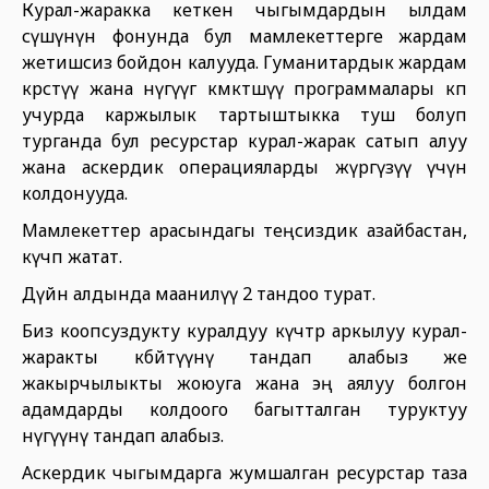
Курал-жаракка кеткен чыгымдардын ылдам
өсүшүнүн фонунда бул мамлекеттерге жардам
жетишсиз бойдон калууда. Гуманитардык жардам
көрсөтүү жана өнүгүүгө көмөктөшүү программалары көп
учурда каржылык тартыштыкка туш болуп
турганда бул ресурстар курал-жарак сатып алуу
жана аскердик операцияларды жүргүзүү үчүн
колдонууда.
Мамлекеттер арасындагы теңсиздик азайбастан,
күчөп жатат.
Дүйнө алдында маанилүү 2 тандоо турат.
Биз коопсуздукту куралдуу күчтөр аркылуу курал-
жаракты көбөйтүүнү тандап алабыз же
жакырчылыкты жоюуга жана эң аялуу болгон
адамдарды колдоого багытталган туруктуу
өнүгүүнү тандап алабыз.
Аскердик чыгымдарга жумшалган ресурстар таза