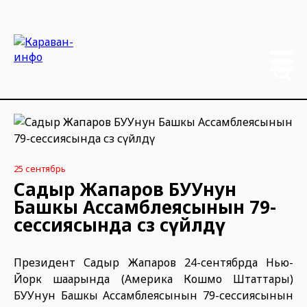
25 сентябрь
Садыр Жапаров БУУнун
Башкы Ассамблеясынын 79-
сессиясында сөз сүйлөдү
Президент Садыр Жапаров 24-сентябрда Нью-
Йорк шаарында (Америка Кошмо Штаттары)
БУУнун Башкы Ассамблеясынын 79-сессиясынын