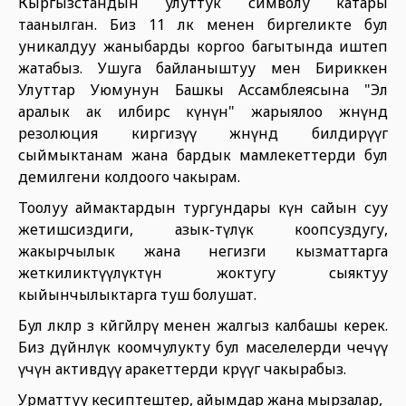
Кыргызстандын улуттук символу катары
таанылган. Биз 11 өлкө менен биргеликте бул
уникалдуу жаныбарды коргоо багытында иштеп
жатабыз. Ушуга байланыштуу мен Бириккен
Улуттар Уюмунун Башкы Ассамблеясына "Эл
аралык ак илбирс күнүн" жарыялоо жөнүндө
резолюция киргизүү жөнүндө билдирүүгө
сыймыктанам жана бардык мамлекеттерди бул
демилгени колдоого чакырам.
Тоолуу аймактардын тургундары күн сайын суу
жетишсиздиги, азык-түлүк коопсуздугу,
жакырчылык жана негизги кызматтарга
жеткиликтүүлүктүн жоктугу сыяктуу
кыйынчылыктарга туш болушат.
Бул өлкөлөр өз көйгөйлөрү менен жалгыз калбашы керек.
Биз дүйнөлүк коомчулукту бул маселелерди чечүү
үчүн активдүү аракеттерди көрүүгө чакырабыз.
Урматтуу кесиптештер, айымдар жана мырзалар,