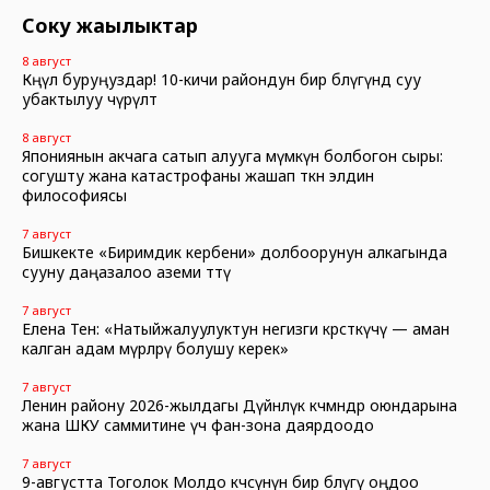
Соңку жаңылыктар
8 август
Көңүл буруңуздар! 10-кичи райондун бир бөлүгүндө суу
убактылуу өчүрүлөт
8 август
Япониянын акчага сатып алууга мүмкүн болбогон сыры:
согушту жана катастрофаны жашап өткөн элдин
философиясы
7 август
Бишкекте «Биримдик кербени» долбоорунун алкагында
сууну даңазалоо аземи өттү
7 август
Елена Тен: «Натыйжалуулуктун негизги көрсөткүчү — аман
калган адам өмүрлөрү болушу керек»
7 август
Ленин району 2026-жылдагы Дүйнөлүк көчмөндөр оюндарына
жана ШКУ саммитине үч фан-зона даярдоодо
7 август
9-августта Тоголок Молдо көчөсүнүн бир бөлүгү оңдоо