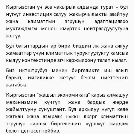
Кыргызстан үч эсе чакырык алдында турат – бул
өнүгүүгө инвестиция салуу, жакырчылыкты азайтуу
жана климаттын өзгөрүшүнө адаптациялоо
муктаждыгы менен көмүртек нейтралдуулугуна
жетүү.
Бул багыттардын ар бири биздин өлкө жана аялуу
жамааттар үчүн климаттык туруктуулукту камсыз
кылуу контекстинде өзгөчө каржылоону талап кылат.
Биз өнөктөштөрүбүз менен биргеликте иш алып
барып, ийгиликке жетүүгө бекем ниеттенип
жатабыз.
Кыргызстан "жашыл экономикага" карыз алмашуу
механизмин күчөтүп жана бардык жерде
жайылтууну сунуштайт. Бул аркылуу өнүгүп келе
жаткан жана азыраак өнүккөн өлкөлөргө климаттын
өзгөрүшүнө каршы биргелешип күрөшүүгө жардам
болот деп эсептейбиз.