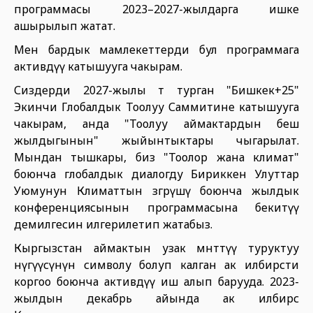
программасы 2023–2027-жылдарга ишке
ашырылып жатат.
Мен бардык мамлекеттерди бул программага
активдүү катышууга чакырам.
Сиздерди 2027-жылы өтө турган "Бишкек+25"
Экинчи Глобалдык Тоолуу Саммитине катышууга
чакырам, анда "Тоолуу аймактардын беш
жылдыгынын" жыйынтыктары чыгарылат.
Мындан тышкары, биз "Тоолор жана климат"
боюнча глобалдык диалогду Бириккен Улуттар
Уюмунун Климаттын өзгөрүшү боюнча жылдык
конференциясынын программасына бекитүү
демилгесин илгерилетип жатабыз.
Кыргызстан аймактын узак мөөнөттүү туруктуу
өнүгүүсүнүн символу болуп калган ак илбирсти
коргоо боюнча активдүү иш алып барууда. 2023-
жылдын декабрь айында ак илбирс