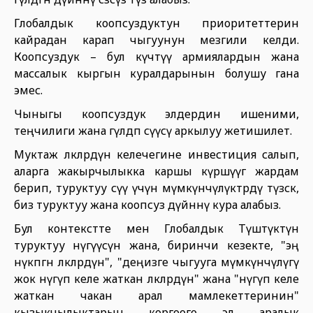
Глобалдык коопсуздуктун приоритеттерин
кайрадан карап чыгуунун мезгили келди.
Коопсуздук – бул күчтүү армиялардын жана
массалык кыргын куралдарынын болушу гана
эмес.
Чыныгы коопсуздук элдердин ишеними,
теңчилиги жана гүлдөп өсүүсү аркылуу жетишилет.
Муктаж өлкөлөрдүн келечегине инвестиция салып,
аларга жакырчылыкка каршы күрөшүүгө жардам
берип, туруктуу өсүү үчүн мүмкүнчүлүктөрдү түзсөк,
биз туруктуу жана коопсуз дүйнөнү кура алабыз.
Бул контекстте мен Глобалдык Түштүктүн
туруктуу өнүгүүсүнө жана, биринчи кезекте, "эң
өнүкпөгөн өлкөлөрдүн", "деңизге чыгууга мүмкүнчүлүгү
жок өнүгүп келе жаткан өлкөлөрдүн" жана "өнүгүп келе
жаткан чакан арал мамлекеттеринин"
кызыкчылыктарын коргоого эл аралык