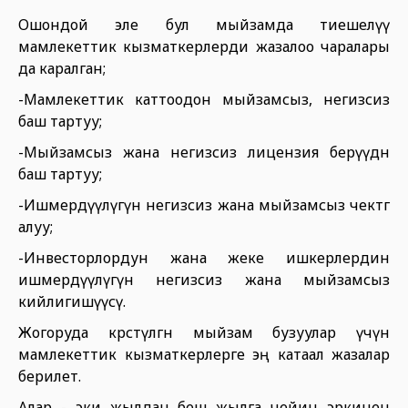
Ошондой эле бул мыйзамда тиешелүү
мамлекеттик кызматкерлерди жазалоо чаралары
да каралган;
-Мамлекеттик каттоодон мыйзамсыз, негизсиз
баш тартуу;
-Мыйзамсыз жана негизсиз лицензия берүүдөн
баш тартуу;
-Ишмердүүлүгүн негизсиз жана мыйзамсыз чектөөгө
алуу;
-Инвесторлордун жана жеке ишкерлердин
ишмердүүлүгүнө негизсиз жана мыйзамсыз
кийлигишүүсү.
Жогоруда көрсөтүлгөн мыйзам бузуулар үчүн
мамлекеттик кызматкерлерге эң катаал жазалар
берилет.
Алар - эки жылдан беш жылга чейин эркинен