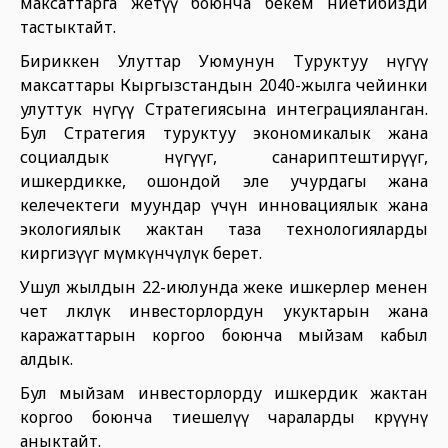
максаттарга жетүү боюнча бекем ниетибизди
тастыктайт.
Бириккен Улуттар Уюмунун Туруктуу өнүгүү
максаттары Кыргызстандын 2040-жылга чейинки
улуттук өнүгүү Стратегиясына интеграцияланган.
Бул Стратегия туруктуу экономикалык жана
социалдык өнүгүүгө, санариптештирүүгө,
ишкердикке, ошондой эле учурдагы жана
келечектеги муундар үчүн инновациялык жана
экологиялык жактан таза технологияларды
киргизүүгө мүмкүнчүлүк берет.
Ушул жылдын 22-июлунда жеке ишкерлер менен
чет өлкөлүк инвесторлордун укуктарын жана
каражаттарын коргоо боюнча мыйзам кабыл
алдык.
Бул мыйзам инвесторлорду ишкердик жактан
коргоо боюнча тиешелүү чараларды көрүүнү
аныктайт.