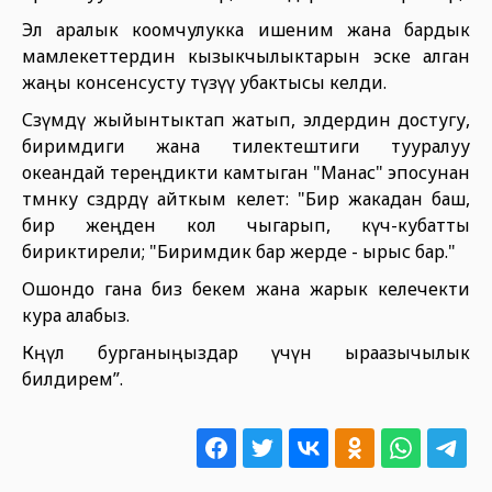
Эл аралык коомчулукка ишеним жана бардык
мамлекеттердин кызыкчылыктарын эске алган
жаңы консенсусту түзүү убактысы келди.
Сөзүмдү жыйынтыктап жатып, элдердин достугу,
биримдиги жана тилектештиги тууралуу
океандай тереңдикти камтыган "Манас" эпосунан
төмөнку сөздөрдү айткым келет: "Бир жакадан баш,
бир жеңден кол чыгарып, күч-кубатты
бириктирели; "Биримдик бар жерде - ырыс бар."
Ошондо гана биз бекем жана жарык келечекти
кура алабыз.
Көңүл бурганыңыздар үчүн ыраазычылык
билдирем”.