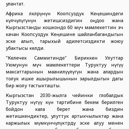
улантат.
Африка өлкөлөрүнүн Коопсуздук Кеңешиндеги
өкүлчүлүгүнүн жетишсиздигин оңдоо жана
Кыргызстанды кошкондо 60 мүчө мамлекеттин эч
качан Коопсуздук Кеңешине шайланбагандыгын
эске алып, тарыхый адилетсиздикти жоюу
убактысы келди.
"Келечек Саммитинде" Бириккен Улуттар
Уюмунун мүчө мамлекеттери Туруктуу өнүгүү
максаттарынын маанилүүлүгүн жана алардын
толук ишке ашырылышынын зарылдыгын дагы
бир жолу тастыкташты.
Кыргызстан 2030-жылга чейинки глобалдык
Туруктуу өнүгүү күн тартибине бекем берилген
бойдон кала берет жана биздин
жетишкендиктер, улуттук артыкчылыктар жана
каржылык мүмкүнчүлүктөрдү эске алуу менен