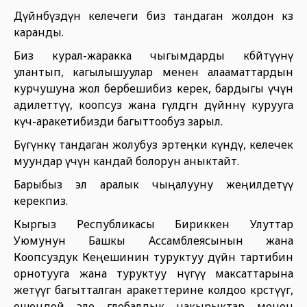
Дүйнөбүздүн келечеги биз тандаган жолдон көз
каранды.
Биз курал-жаракка чыгымдарды көбөйтүүнү
улантып, кагылышуулар менен алааматтардын
курчушуна жол бербешибиз керек, бардыгы үчүн
адилеттүү, коопсуз жана гүлдөгөн дүйнөнү курууга
күч-аракетибизди багыттообуз зарыл.
Бүгүнкү тандаган жолубуз эртеңки күндү, келечек
муундар үчүн кандай болорун аныктайт.
Барыбыз эл аралык чыңалууну жеңилдетүү
керекпиз.
Кыргыз Республикасы Бириккен Улуттар
Уюмунун Башкы Ассамблеясынын жана
Коопсуздук Кеңешинин туруктуу дүйнө тартибин
орнотууга жана туруктуу өнүгүү максаттарына
жетүүгө багытталган аракеттерине колдоо көрсөтүүгө,
ошондой эле глобалдык чакырыктар менен