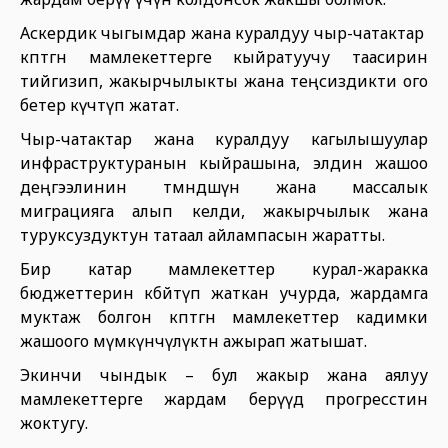
Аскердик чыгымдар жана куралдуу чыр-чатактар ​​
көптөгөн мамлекеттерге кыйратуучу таасирин
тийгизип, жакырчылыкты жана теңсиздикти ого
бетер күчөтүп жатат.
Чыр-чатактар ​​жана куралдуу кагылышуулар
инфраструктуранын кыйрашына, элдин жашоо
деңгээлинин төмөндөшүнө жана массалык
миграцияга алып келди, жакырчылык жана
туруксуздуктун татаал айлампасын жаратты.
Бир катар мамлекеттер курал-жаракка
бюджеттерин көбөйтүп жаткан учурда, жардамга
муктаж болгон көптөгөн мамлекеттер кадимки
жашоого мүмкүнчүлүктөн ажырап жатышат.
Экинчи чындык – бул жакыр жана аялуу
мамлекеттерге жардам берүүдө прогресстин
жоктугу.