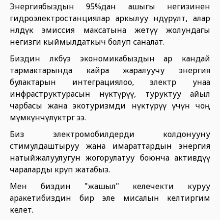
Энергиябыздын 95%дан ашыгы негизинен
гидроэлектростанциялар аркылуу өндүрүлөт, алар
нөлдүк эмиссия максатына жетүү жолундагы
негизги кыймылдаткыч болуп саналат.
Биздин өлкөбүз экономикабыздын ар кандай
тармактарында кайра жаралуучу энергия
булактарын интеграциялоо, электр унаа
инфраструктурасын өнүктүрүү, туруктуу айыл
чарбасы жана экотуризмди өнүктүрүү үчүн чоң
мүмкүнчүлүктөргө ээ.
Биз электромобилдерди колдонууну
стимулдаштыруу жана имараттардын энергия
натыйжалуулугун жогорулатуу боюнча активдүү
чараларды көрүп жатабыз.
Мен биздин "жашыл" келечекти куруу
аракетибиздин бир эле мисалын келтиргим
келет.