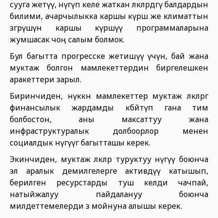
сууга жетүү, өнүгүп келе жаткан өлкөлөрдөгү балдардын
билими, ачарчылыкка каршы күрөш же климаттын
өзгөрүшүнө каршы күрөшүү программаларына
жумшасак чоң салым болмок.
Бул багытта прогресске жетишүү үчүн, бай жана
муктаж болгон мамлекеттердин биргелешкен
аракеттери зарыл.
Биринчиден, өнүккөн мамлекеттер муктаж өлкөлөргө
финансылык жардамды көбөйтүп гана тим
болбостон, аны максаттуу жана
инфраструктуралык долбоорлор менен
социалдык өнүгүүгө багытташы керек.
Экинчиден, муктаж өлкөлөр туруктуу өнүгүү боюнча
эл аралык демилгелерге активдүү катышып,
берилген ресурстарды туш келди чачпай,
натыйжалуу пайдалануу боюнча
милдеттемелерди өз мойнуна алышы керек.