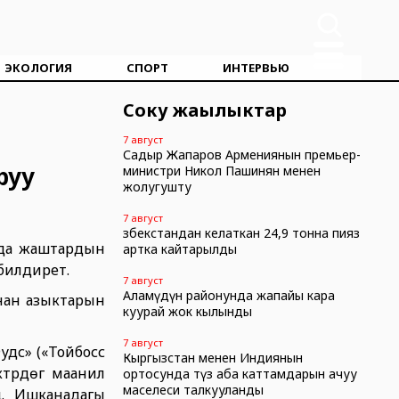
ЭКОЛОГИЯ
СПОРТ
ИНТЕРВЬЮ
Соңку жаңылыктар
7 август
Садыр Жапаров Армениянын премьер-
руу
министри Никол Пашинян менен
жолугушту
7 август
Өзбекстандан келаткан 24,9 тонна пияз
нда жаштардын
артка кайтарылды
 билдирет.
7 август
Аламүдүн районунда жапайы кара
нан азыктарын
куурай жок кылынды
7 август
дс» («Тойбосс
Кыргызстан менен Индиянын
үдөгү маанилүү
ортосунда түз аба каттамдарын ачуу
маселеси талкууланды
ү. Ишканадагы