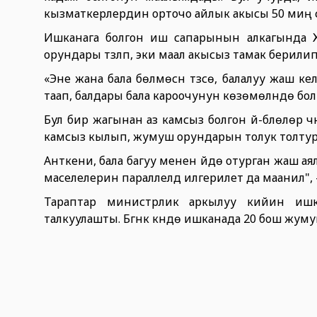
кызматкерлердин орточо айлык акысы 50 миң с
Ишканага болгон иш сапарынын алкагында 
орундары түзүлүп, эки маал акысыз тамак бер
«Эне жана бала бөлмөсүн түзсө, балалуу жаш
таап, балдары бала кароочунун көзөмөлүндө бол
Бул бир жагынан аз камсыз болгон үй-бүлөлөр ү
камсыз кылып, жумуш орундарын толук толтур
Анткени, бала багуу менен үйдө отурган жаш ая
маселелерин параллелдүү илгерилетүү да маанилүү"
Тараптар министрлик аркылуу кийин ишка
талкуулашты. Бүгүнкү күндө ишканада 20 бош жуму