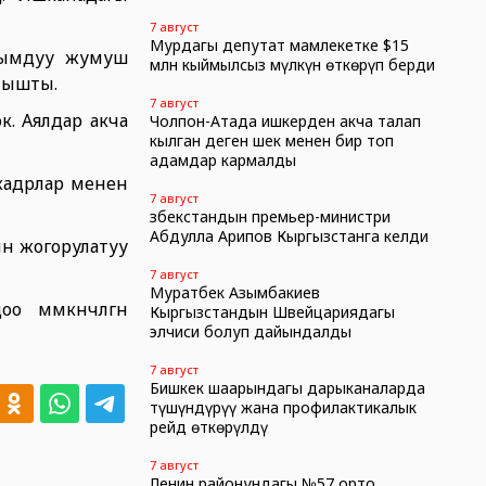
7 август
Мурдагы депутат мамлекетке $15
гымдуу жумуш
млн кыймылсыз мүлкүн өткөрүп берди
анышты.
7 август
к. Аялдар акча
Чолпон-Атада ишкерден акча талап
кылган деген шек менен бир топ
адамдар кармалды
 кадрлар менен
7 август
Өзбекстандын премьер-министри
Абдулла Арипов Кыргызстанга келди
ин жогорулатуу
7 август
Муратбек Азымбакиев
үмкүнчүлүгүн
Кыргызстандын Швейцариядагы
элчиси болуп дайындалды
7 август
Бишкек шаарындагы дарыканаларда
түшүндүрүү жана профилактикалык
рейд өткөрүлдү
7 август
Ленин районундагы №57 орто