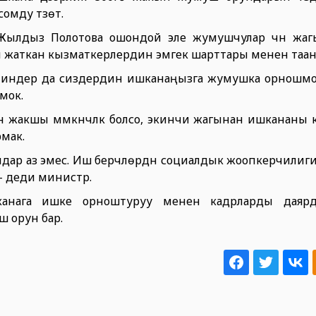
омду түзөт.
Жылдыз Полотова ошондой эле жумушчулар үчүн жа
илип жаткан кызматкерлердин эмгек шарттары менен та
 келиндер да сиздердин ишканаңызга жумушка орношмо
мок.
чүн жакшы мүмкүнчүлүк болсо, экинчи жагынан ишкананы
мак.
лдар аз эмес. Иш берүүчүлөрдүн социалдык жоопкерчилиг
, - деди министр.
нага ишке орноштуруу менен кадрларды даярдоо м
ш орун бар.