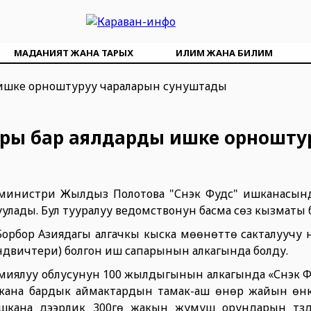
МАДАНИЯТ ЖАНА ТАРЫХ
ИЛИМ ЖАНА БИЛИМ
ры бар аялдарды ишке орношту
 министри Жылдыз Полотова "Снэк Фудс" ишканасы
лкуулады. Бул тууралуу ведомствонун басма сөз кызматы
рбор Азиядагы алгачкы кыска мөөнөттө сакталуучу 
эндвичтери) болгон иш сапарынын алкагында болду.
миялуу облусунун 100 жылдыгынын алкагында «Снэк Фу
жана бардык аймактардын тамак-аш өнөр жайын өнүктүрү
шкана дээрлик 300гө жакын жумуш орундарын түзд