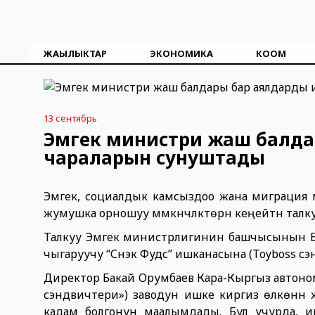
ЖАҢЫЛЫКТАР
ЭКОНОМИКА
КООМ
13 сентябрь
Эмгек министри жаш балда
чараларын сунуштады
Эмгек, социалдык камсыздоо жана миграция
жумушка орношуу мүмкүнчүлүктөрүн кеңейтүүнү та
Талкуу Эмгек министрлигинин башчысынын Бо
чыгаруучу “Снэк Фудс” ишканасына (Toyboss с
Директор Бакай Орумбаев Кара-Кыргыз автоно
сэндвичтери») заводун ишке киргизүү өлкөнүн 
кадам болгонун маалымдады. Бул учурда, и