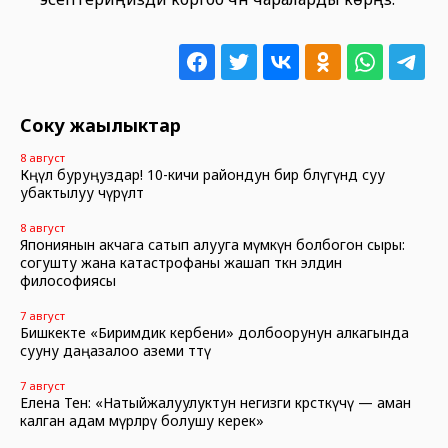
Соңку жаңылыктар
8 август
Көңүл буруңуздар! 10-кичи райондун бир бөлүгүндө суу
убактылуу өчүрүлөт
8 август
Япониянын акчага сатып алууга мүмкүн болбогон сыры:
согушту жана катастрофаны жашап өткөн элдин
философиясы
7 август
Бишкекте «Биримдик кербени» долбоорунун алкагында
сууну даңазалоо аземи өттү
7 август
Елена Тен: «Натыйжалуулуктун негизги көрсөткүчү — аман
калган адам өмүрлөрү болушу керек»