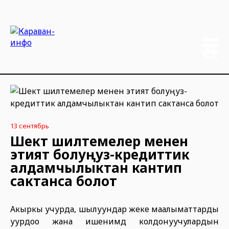
13 сентябрь
Шектүү шилтемелер менен
этият болуңуз-кредиттик
алдамчылыктан кантип
сактанса болот
Акыркы учурда, шылуундар жеке маалыматтарды
уурдоо жана ишенимдүү колдонуучулардын