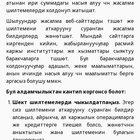
атынан ири суммадагы насыя алуу үчүн жасалма
шилтемелерди колдонуп жатышат.
Шылуундар жасалма веб-сайттарды түзүшөт же
шилтемени аткарууну суранган жасалма
билдирүүлөрдү жөнөтүшөт. Мындай сайттарга
киргенден кийин, жабырлануучулар расмий
каржы институттары же кызматтары сыяктуу
баракчаларга түшүшөт. Бул баракчаларда
колдонуучулар адашып, жеке маалыматтарын,
анын ичинде насыя алуу үчүн маалыматты берүүгө
аргасыз болушу мүмкүн.
Бул алдамчылыктан кантип коргонсо болот:
Шектүү шилтемелерди чыкылдатпаңыз.
Эгер
сиз шилтемени аткарууну суранган билдирүү
алсаңыз, айрыкча, ал каржылык операцияларга
же кредиттерге тиешелүү болсо, жөнөтүүчүнүн
аныктыгын жана шилтеменин булагын
текшериңиз.