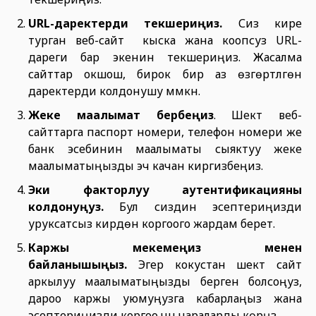
URL-даректерди текшериңиз.
Сиз кире
турган веб-сайт кыска жана коопсуз URL-
дареги бар экенин текшериңиз. Жасалма
сайттар окшош, бирок бир аз өзгөртүлгөн
даректерди колдонушу мүмкүн.
Жеке
маалымат
бербеңиз
. Шектүү веб-
сайттарга паспорт номери, телефон номери же
банк эсебинин маалыматы сыяктуу жеке
маалыматыңызды эч качан киргизбеңиз.
Э
ки факторлуу аутентификацияны
колдо
нуңуз.
Бул сиздин эсептериңизди
уруксатсыз кирүүдөн коргоого жардам берет.
Каржы мекемеңиз менен
байланышыңыз.
Эгер кокустан шектүү сайт
аркылуу маалыматыңызды берген болсоңуз,
дароо каржы уюмуңузга кабарлаңыз жана
эсептериңизди коргоо үчүн чараларды көрүңүз.