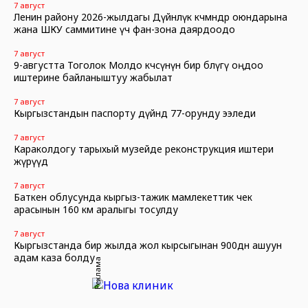
7 август
Ленин району 2026-жылдагы Дүйнөлүк көчмөндөр оюндарына
жана ШКУ саммитине үч фан-зона даярдоодо
7 август
9-августта Тоголок Молдо көчөсүнүн бир бөлүгү оңдоо
иштерине байланыштуу жабылат
7 август
Кыргызстандын паспорту дүйнөдө 77-орунду ээледи
7 август
Караколдогу тарыхый музейде реконструкция иштери
жүрүүдө
7 август
Баткен облусунда кыргыз-тажик мамлекеттик чек
арасынын 160 км аралыгы тосулду
7 август
Кыргызстанда бир жылда жол кырсыгынан 900дөн ашуун
адам каза болду
Реклама