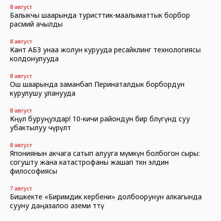
8 август
Балыкчы шаарында туристтик-маалыматтык борбор
расмий ачылды
8 август
Кант АБЗ унаа жолун курууда ресайклинг технологиясы
колдонулууда
8 август
Ош шаарында заманбап Перинаталдык борбордун
курулушу уланууда
8 август
Көңүл буруңуздар! 10-кичи райондун бир бөлүгүндө суу
убактылуу өчүрүлөт
8 август
Япониянын акчага сатып алууга мүмкүн болбогон сыры:
согушту жана катастрофаны жашап өткөн элдин
философиясы
7 август
Бишкекте «Биримдик кербени» долбоорунун алкагында
сууну даңазалоо аземи өттү