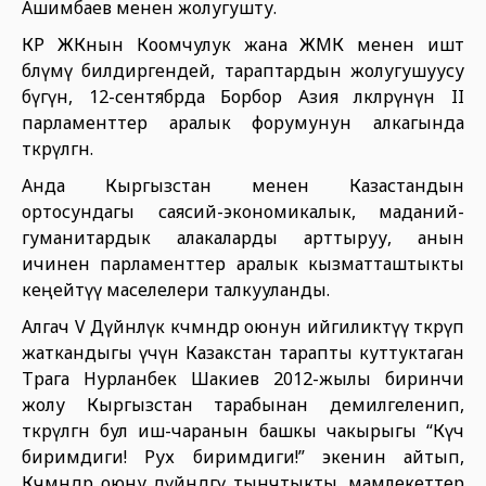
Ашимбаев менен жолугушту.
КР ЖКнын Коомчулук жана ЖМК менен иштөө
бөлүмү билдиргендей, тараптардын жолугушуусу
бүгүн, 12-сентябрда Борбор Азия өлкөлөрүнүн II
парламенттер аралык форумунун алкагында
өткөрүлгөн.
Анда Кыргызстан менен Казастандын
ортосундагы саясий-экономикалык, маданий-
гуманитардык алакаларды арттыруу, анын
ичинен парламенттер аралык кызматташтыкты
кеңейтүү маселелери талкууланды.
Алгач V Дүйнөлүк көчмөндөр оюнун ийгиликтүү өткөрүп
жаткандыгы үчүн Казакстан тарапты куттуктаган
Төрага Нурланбек Шакиев 2012-жылы биринчи
жолу Кыргызстан тарабынан демилгеленип,
өткөрүлгөн бул иш-чаранын башкы чакырыгы “Күч
биримдиги! Рух биримдиги!” экенин айтып,
Көчмөндөр оюну дүйнөдөгү тынчтыкты, мамлекеттер