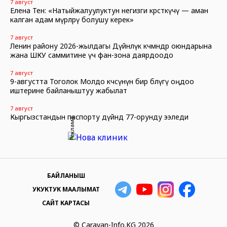
7 август
Елена Тен: «Натыйжалуулуктун негизги көрсөткүчү — аман
калган адам өмүрлөрү болушу керек»
7 август
Ленин району 2026-жылдагы Дүйнөлүк көчмөндөр оюндарына
жана ШКУ саммитине үч фан-зона даярдоодо
7 август
9-августта Тоголок Молдо көчөсүнүн бир бөлүгү оңдоо
иштерине байланыштуу жабылат
7 август
Кыргызстандын паспорту дүйнөдө 77-орунду ээледи
Реклама
БАЙЛАНЫШ
УКУКТУК МААЛЫМАТ
САЙТ КАРТАСЫ
© Caravan-Info.KG 2026