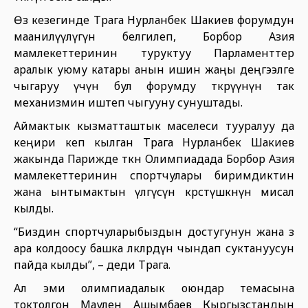
Өз кезегинде Төрага Нурланбек Шакиев форумдун
маанилүүлүгүн белгилеп, Борбор Азия
мамлекеттеринин туруктуу Парламенттер
аралык уюму катары анын ишин жаңы деңгээлге
чыгаруу үчүн бул форумду өткөрүүнүн так
механизмин иштеп чыгууну сунуштады.
Аймактык кызматташтык маселеси тууралуу да
кеңири кеп кылган Төрага Нурланбек Шакиев
жакында Парижде өткөн Олимпиадада Борбор Азия
мамлекеттеринин спортчулары биримдиктин
жана ынтымактын үлгүсүн көрсөтүшкөнүн мисал
кылды.
“Биздин спортчуларыбыздын достугунун жана өз
ара колдоосу башка өлкөлөрдүн чындап суктануусун
пайда кылды”, – деди Төрага.
Ал эми олимпиадалык оюндар темасына
токтолгон Маулен Ашымбаев Кыргызстандын