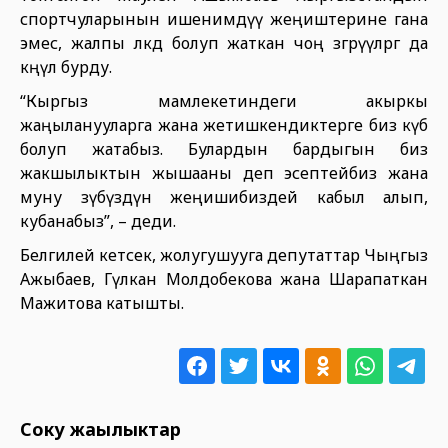
спортчуларынын ишенимдүү жеңиштерине гана
эмес, жалпы өлкөдө болуп жаткан чоң өзгөрүүлөргө да
көңүл бурду.
“Кыргыз мамлекетиндеги акыркы
жаңыланууларга жана жетишкендиктерге биз күбө
болуп жатабыз. Булардын бардыгын биз
жакшылыктын жышааны деп эсептейбиз жана
муну өзүбүздүн жеңишибиздей кабыл алып,
кубанабыз”, – деди.
Белгилей кетсек, жолугушууга депутаттар Чыңгыз
Ажыбаев, Гүлкан Молдобекова жана Шарапаткан
Мажитова катышты.
Соңку жаңылыктар