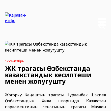
12 сентябрь
ЖК төрагасы Өзбекстанда
казакстандык кесиптеши
менен жолугушту
Жогорку Кеңештин төрагасы Нурланбек Шакиев
Өзбекстандын Хива шаарында Казакстан
парламентинин сенатынын төрагасы Маулен