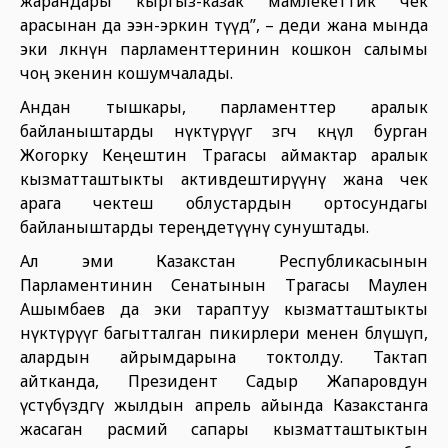
жарандары кыргыз-казак мамлекеттик чек
арасынан да ээн-эркин өтүүдө”, – деди жана мында
эки өлкөнүн парламенттеринин кошкон салымы
чоң экенин кошумчалады.
Андан тышкары, парламенттер аралык
байланыштарды өнүктүрүүгө өзгөчө көңүл бурган
Жогорку Кеңештин Төрагасы аймактар аралык
кызматташтыкты активдештирүүнү жана чек
арага чектеш облустардын ортосундагы
байланыштарды тереңдетүүнү сунуштады.
Ал эми Казакстан Республикасынын
Парламентинин Сенатынын Төрагасы Маулен
Ашымбаев да эки тараптуу кызматташтыкты
өнүктүрүүгө багытталган пикирлери менен бөлүшүп,
алардын айрымдарына токтолду. Тактап
айтканда, Президент Садыр Жапаровдун
үстүбүздөгү жылдын апрель айында Казакстанга
жасаган расмий сапары кызматташтыктын