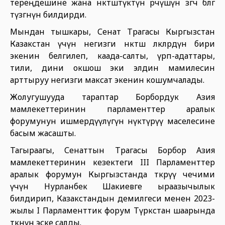
тереңдешине жана өнөктөштүктүн өрчүшүнө өзгөчө өбөлгө
түзгөнүн билдирди.
Мындан тышкары, Сенат Төрагасы Кыргызстан
Казакстан үчүн негизги өнөктөш өлкөлөрдүн бири
экенин белгилеп, каада-салты, үрп-адаттары,
тили, дини окшош эки элдин мамилесин
арттыруу негизги максат экенин кошумчалады.
Жолугушууда тараптар Борбордук Азия
мамлекеттеринин парламенттер аралык
форумунун ишмердүүлүгүн өнүктүрүү маселесине
басым жасашты.
Тагыраагы, Сенаттын Төрагасы Борбор Азия
мамлекеттеринин кезектеги III Парламенттер
аралык форумун Кыргызстанда өткөрүү чечими
үчүн Нурланбек Шакиевге ыраазычылык
билдирип, Казакстандын демилгеси менен 2023-
жылы I Парламенттик форум Түркстан шаарында
өткөнүн эске салды.