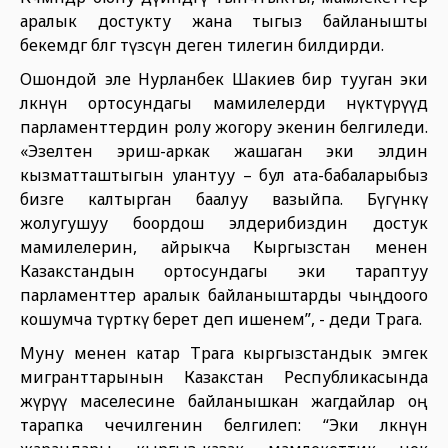
аралык достукту жана тыгыз байланышты
бекемдөөгө өбөлгө түзсүн деген тилегин билдирди.
Ошондой эле Нурланбек Шакиев бир тууган эки
өлкөнүн ортосундагы мамилелерди өнүктүрүүдө
парламенттердин ролу жогору экенин белгиледи.
«Эзелтен эриш-аркак жашаган эки элдин
кызматташтыгын улантуу – бул ата-бабаларыбыз
бизге калтырган баалуу вазыйпа. Бүгүнкү
жолугушуу боордош элдерибиздин достук
мамилелерин, айрыкча Кыргызстан менен
Казакстандын ортосундагы эки тараптуу
парламенттер аралык байланыштарды чыңдоого
кошумча түрткү берет деп ишенем”, - деди Төрага.
Муну менен катар Төрага кыргызстандык эмгек
мигранттарынын Казакстан Республикасында
жүрүү маселесине байланышкан жагдайлар оң
тарапка чечилгенин белгилеп: “Эки өлкөнүн