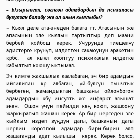
– Ызырынган, сөгүнгөн адамдардын да психикасы
бузулган болобу же ал анын кыялыбы?
– Кыял деле ата-энеден балага өтөт. Атасынын же
апасынын эле кыялын тартыптыр деп маани
бербей койбош керек. Учурунда тиешелүү
адистерге көрүнүп, илдеттен сакаюунун аракетин
көрбөсө, ал кыял кооптуу психикалык илдетке
кабылтып коюшу ыктымал.
Эч кимге жакшылык каалабаган, эч бир адамдын
ийгилигин көрө албаган, үй-бүлөсүнө тынчтык
бербеген, жамандыктан башканы ойлонбогон
адамдардын көбү инсулть же инфаркт алышат
экен. Ошон үчүн пейилди кең коюп, жашоону
жаркыратып жашаш керек. Ар бир нерседен эле
кыйкым издеп өзүңдүн дагы, башканын дагы
нервин коротпой адамдар бири-бирин аяп
жашаганды адат кылышы керек. Керек болсо,