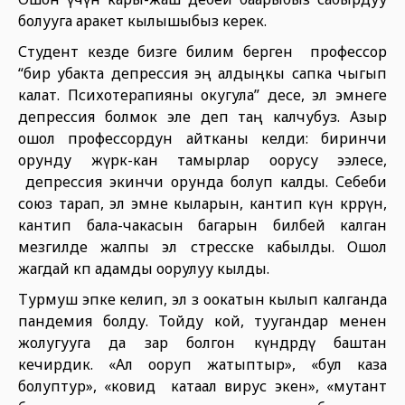
болууга аракет кылышыбыз керек.
Студент кезде бизге билим берген профессор
“бир убакта депрессия эң алдыңкы сапка чыгып
калат. Психотерапияны окугула” десе, эл эмнеге
депрессия болмок эле деп таң калчубуз. Азыр
ошол профессордун айтканы келди: биринчи
орунду жүрөк-кан тамырлар оорусу ээлесе,
депрессия экинчи орунда болуп калды. Себеби
союз тарап, эл эмне кыларын, кантип күн көрөрүн,
кантип бала-чакасын багарын билбей калган
мезгилде жалпы эл стресске кабылды. Ошол
жагдай көп адамды оорулуу кылды.
Турмуш эпке келип, эл өз оокатын кылып калганда
пандемия болду. Тойду кой, туугандар менен
жолугууга да зар болгон күндөрдү баштан
кечирдик. «Ал ооруп жатыптыр», «бул каза
болуптур», «ковид катаал вирус экен», «мутант