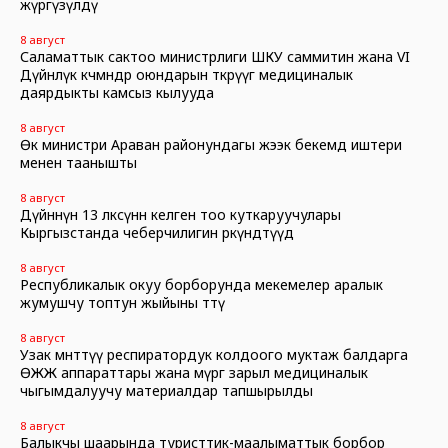
жүргүзүлдү
8 август
Саламаттык сактоо министрлиги ШКУ саммитин жана VI
Дүйнөлүк көчмөндөр оюндарын өткөрүүгө медициналык
даярдыкты камсыз кылууда
8 август
Өк министри Араван районундагы жээк бекемдөө иштери
менен таанышты
8 август
Дүйнөнүн 13 өлкөсүнөн келген тоо куткаруучулары
Кыргызстанда чеберчилигин өркүндөтүүдө
8 август
Республикалык окуу борборунда мекемелер аралык
жумушчу топтун жыйыны өттү
8 август
Узак мөөнөттүү респиратордук колдоого муктаж балдарга
ӨЖЖ аппараттары жана өмүргө зарыл медициналык
чыгымдалуучу материалдар тапшырылды
8 август
Балыкчы шаарында туристтик-маалыматтык борбор