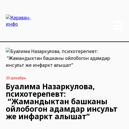
20 декабрь
Буалима Назаркулова,
психотерепевт:
“Жамандыктан башканы
ойлобогон адамдар инсульт
же инфаркт алышат”