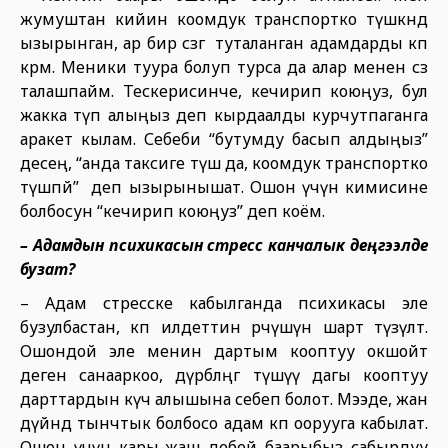
жумуштан кийин коомдук транспортко түшкөндө
ызырынган, ар бир сөзгө туталанган адамдарды көп
көрөм. Меники туура болуп турса да алар менен сөз
талашпайм. Тескерисинче, кечирип коюңуз, бул
жакка өтүп алыңыз деп кырдаалды курчутпаганга
аракет кылам. Себеби “бутумду басып алдыңыз”
десең, “анда таксиге түш да, коомдук транспортко
түшпөй” деп ызырынышат. Ошон үчүн кимисине
болбосун “кечирип коюңуз” деп коём.
– Адамдын психикасын стресс канчалык деңгээлде
бузат?
– Адам стресске кабылганда психикасы эле
бузулбастан, көп илдеттин өөрчүшүнө шарт түзүлөт.
Ошондой эле менин дартым кооптуу окшойт
деген санааркоо, дүрбөлөңгө түшүү дагы кооптуу
дарттардын күч алышына себеп болот. Мээде, жан
дүйнөдө тынчтык болбосо адам көп оорууга кабылат.
Ошон үчүн кары-жаш дебей баарыбыз сабырдуу