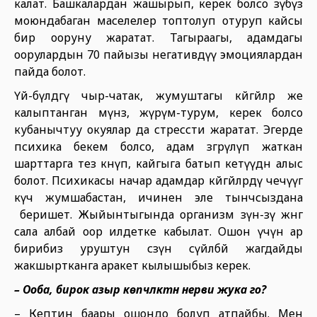
калат. Башкалардан жашырып, керек болсо өзүбүз
моюндабаган маселелер топтолуп отуруп кайсы
бир ооруну жаратат. Тагыраагы, адамдагы
оорулардын 70 пайызы негативдүү эмоциялардан
пайда болот.
Үй-бүлөдөгү чыр-чатак, жумуштагы көйгөйлөр же
калыптанган мүнөз, жүрүм-турум, керек болсо
кубанычтуу окуялар да стрессти жаратат. Эгерде
психика бекем болсо, адам өзгөрүлүп жаткан
шарттарга тез көнүп, кайгыга батып кетүүдөн алыс
болот. Психикасы начар адамдар көйгөйлөрдү чечүүгө
күч жумшабастан, ичинен эле тынчсыздана
беришет. Жыйынтыгында организм өзүн-өзү жөнгө
сала албай оор илдетке кабылат. Ошон үчүн ар
бирибиз уруштун сөзүн сүйлөбөй жагдайды
жакшыртканга аракет кылышыбыз керек.
– Ооба, бирок азыр көпчүлүктүн нерви жука го?
– Кептин баары ошондо болуп атпайбы. Мен