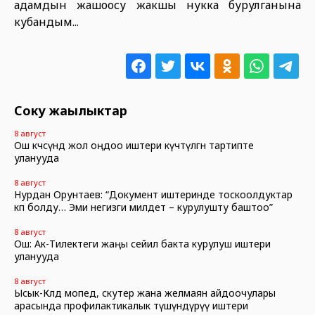
адамдын жашоосу жакшы нукка бурулганына
кубандым...
Соңку жаңылыктар
8 август
Ош көчөсүндө жол оңдоо иштери күчөтүлгөн тартипте
уланууда
8 август
Нурдан Орунтаев: “Документ иштеринде тоскоолдуктар
көп болду… Эми негизги милдет – курулушту баштоо”
8 август
Ош: Ак-Тилектеги жаңы сейил бакта курулуш иштери
уланууда
8 август
Ысык-Көлдө мопед, скутер жана желмаян айдоочулары
арасында профилактикалык түшүндүрүү иштери