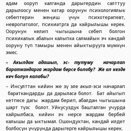
адам ооруп калганда дарыгердин салттуу
дарылоосу менен катар оорунун психологиялык
себептерин жеңиш үчүн психотерапевт,
невропатолог, психиатрга да кайрылышы керек.
Оорунун келип чыгышына себеп болгон
психикалык абалын калыпка салмайын эч кандай
ооруну түп тамыры менен айыктырууга мүмкүн
эмес.
– Акылдан адашып, эс- тутуму начарлап
бараткандарга жардам берсе болобу? Же ал кезде
кеч болуп калабы?
– Инсулттан кийин же өзү эле акыл-эси начарлап
бараткандарды да дарыласа болот. Бат айыгып
кетпесе дагы жардам берип, абалдан чыгышына
шарт түзсө болот. Уйкусуздук башталган учурда
кайрылбаса, кийин эч нерсе жардам бербей
калышы да ыктымал. Ошондуктан, кандай илдет
болбосун учурунда дарыгерге кайрылышы керек.