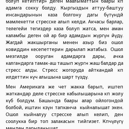
болуп кетиптир» деген маалыматтын баары көп
адамга сокку болду. Кыргыздын аттуу-баштуу
инсандарынын каза болгону дагы бүтүндөй
мамлекетти стресске алып келди. Акчасы барлар,
телегейи тегиздер каза болуп жатса, мен аман
каламбы деген ой ар бир адамдын жүрөгүн өйүдү.
Жагдай жакшырганы менен азыр биз ошол
ковиддин кесепеттерин дарылап жатабыз. Ошол
мезгилде ооруган адамдарга дары, ачка
калгандарга тамак-аш ташып жүргөн жаш балдар да
стресс алды. Стресс жогоруда айткандай көп
илдеттин күч алышына шарт түздү.
Мен Америкага же чет жакка барып, иштеп
жаткандар деле стресске кабылышарына көп жолу
күбө болдум. Башында баары алар ойлогондой
болбой, иштин көзүн тапканча кыйналышат экен.
Ошол кыйналуу стресске алып келип, ден
соолукка бир топ залакасын тийгизет. Көпчүлүгү
менден дарыланышат.