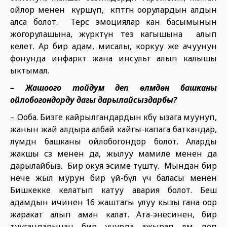
ойлор менен күрөшүп, көптөгөн оорулардын алдын
алса болот. Терс эмоциялар кан басымынын
жогорулашына, жүрөктүн тез кагышына алып
келет. Ар бир адам, мисалы, коркуу же ачуунун
фонунда инфаркт жана инсульт алып калышы
ыктымал.
– Жашоого тойдум деп өлүмдөн башканы
ойлобогондорду дагы дарылайсыздарбы?
– Ооба. Бизге кайрылгандардын көбү ызага муунуп,
жанын жай алдыра албай кайгы-капага баткандар,
өлүмдөн башканы ойлобогондор болот. Аларды
жакшы сөз менен да, жылуу мамиле менен да
дарылайбыз. Бир окуя эсиме түштү. Мындан бир
нече жыл мурун бир үй-бүлө үч баласы менен
Бишкекке келатып катуу авария болот. Беш
адамдын ичинен 16 жаштагы улуу кызы гана оор
жаракат алып аман калат. Ата-энесинен, бир
туугандарынан бир учурда ажырап өлөм деп