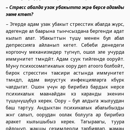
– Стресс абалда узак убакытта жүрө берсе адамды
эмне күтөт?
– Эгерде адам узак убакыт стресстик абалда жүрсө,
адегенде ал баарына тынчсыздана бергенди адат
кылып алат. Убакыттын өтүшү менен бул абал
депрессияга айланып кетет. Себеби денедеги
коргоочу механизмдер түгөнүп, ошол эле учурда
иммунитет төмөндөйт. Адам суук тийгенде ооруйт.
Муну психосоматикалык оору деп атоого болбойт,
бирок стресстин таасири астында иммунитет
төмөндөп, адам вирустук инфекцияларга көбүрөөк
чалдыгат. Ошон үчүн ар бирибиз бардык нерсе
психикалык маанайдан көз каранды экенин
түшүнүшүбүз керек. Оору – бул алдыга жылуудан
баш тартуу. Андыктан психикалык абалыбызды
жөнгө салып, оорудан оолак болууга ар бирибиз
аракет кылышыбыз керек. Тагыраагы, туура
ойлонуп, жакшы сезимдерди тарбиялап, жаман