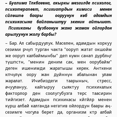
– Буалима Түлкүбаевна, акыркы мезгилде психолог,
психотерапевт, психиатрдын кимиси менен
сүйлөшпө баары ооруунун көбү адамдын
психикасына байланыштуу экенин айтышат.
Психиканы бузбоонун жана жаман ойлордон
арылуунун жолу барбы?
– Бар. Ал сабырдуулук. Маселен, адамдын коркуу
сезими өөрчүп турган чакта "ооруп жатат окшойм
же ооруп калбаймынбы" деп күмөн санап дүрбөлөңгө
түшпөстөн, "менин деним сак, мен оорубайм"
деген ишенимди жаратышы керек. Анткени
көпчүлүк оору жан дүйнөнүн абалынан улам
жаралат. Ичибиздеги таарыныч, стресс,
ачуулануу, кайгыруу сыяктуу психикалык
факторлор ден соолугубузга терс таасирин
тийгизет. Адамдын психикасы көйгөйлөр менен
күрөшө албай калганда негатив ойлордун баары аң-
сезимге чогула берет да, организм көтөрө албай