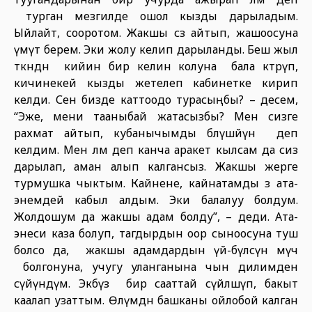
турган мезгилде ошол кызды дарыладым.
Ыйлайт, сооротом. Жакшы сөз айтып, жашоосуна
үмүт берем. Эки жолу келип дарыланды. Беш жыл
өткөндөн кийин бир келин колуна бала көтөрүп,
кичинекей кызды жетелеп кабинетке кирип
келди. Сен бизде каттоодо турасыңбы? – десем,
“Эже, мени тааныбай жатасызбы? Мен сизге
рахмат айтып, кубанычымды бөлүшөйүн деп
келдим. Мен өлөм деп канча аракет кылсам да сиз
дарылап, аман алып калгансыз. Жакшы жерге
турмушка чыктым. Кайнене, кайнатамды өз ата-
энемдей кабыл алдым. Эки балалуу болдум.
Жолдошум да жакшы адам болду”, – деди. Ата-
энеси каза болуп, тагдырдын оор сыноосуна туш
болсо да, жакшы адамдардын үй-бүлөсүнө мүчө
болгонуна, учугу уланганына чын дилимден
сүйүндүм. Экөөбүз бир сааттай сүйлөшүп, бакыт
каалап узаттым. Өлүмдөн башканы ойлобой калган