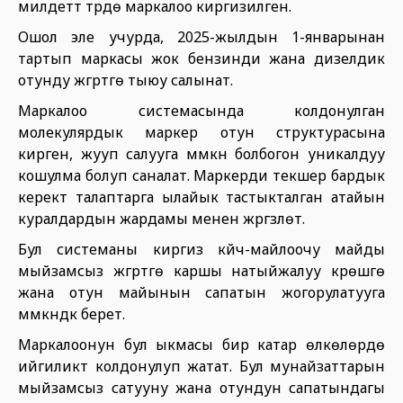
милдеттүү түрдө маркалоо киргизилген.
Ошол эле учурда, 2025-жылдын 1-январынан
тартып маркасы жок бензинди жана дизелдик
отунду жүгүртүүгө тыюу салынат.
Маркалоо системасында колдонулган
молекулярдык маркер отун структурасына
кирген, жууп салууга мүмкүн болбогон уникалдуу
кошулма болуп саналат. Маркерди текшерүү бардык
керектүү талаптарга ылайык тастыкталган атайын
куралдардын жардамы менен жүргүзүлөт.
Бул системаны киргизүү күйүүчү-майлоочу майды
мыйзамсыз жүгүртүүгө каршы натыйжалуу күрөшүүгө
жана отун майынын сапатын жогорулатууга
мүмкүндүк берет.
Маркалоонун бул ыкмасы бир катар өлкөлөрдө
ийгиликтүү колдонулуп жатат. Бул мунайзаттарын
мыйзамсыз сатууну жана отундун сапатындагы