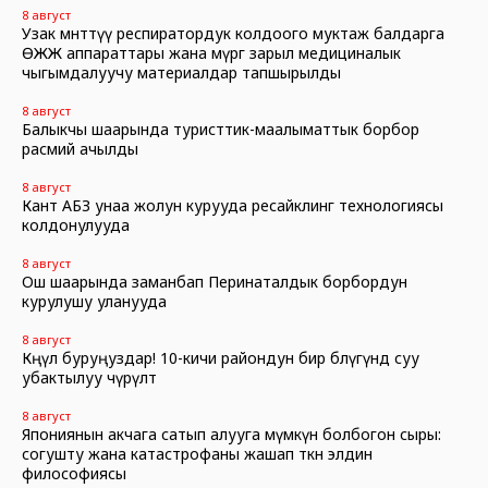
8 август
Узак мөөнөттүү респиратордук колдоого муктаж балдарга
ӨЖЖ аппараттары жана өмүргө зарыл медициналык
чыгымдалуучу материалдар тапшырылды
8 август
Балыкчы шаарында туристтик-маалыматтык борбор
расмий ачылды
8 август
Кант АБЗ унаа жолун курууда ресайклинг технологиясы
колдонулууда
8 август
Ош шаарында заманбап Перинаталдык борбордун
курулушу уланууда
8 август
Көңүл буруңуздар! 10-кичи райондун бир бөлүгүндө суу
убактылуу өчүрүлөт
8 август
Япониянын акчага сатып алууга мүмкүн болбогон сыры:
согушту жана катастрофаны жашап өткөн элдин
философиясы