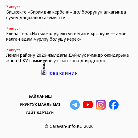
7 август
Бишкекте «Биримдик кербени» долбоорунун алкагында
сууну даңазалоо аземи өттү
7 август
Елена Тен: «Натыйжалуулуктун негизги көрсөткүчү — аман
калган адам өмүрлөрү болушу керек»
7 август
Ленин району 2026-жылдагы Дүйнөлүк көчмөндөр оюндарына
жана ШКУ саммитине үч фан-зона даярдоодо
Реклама
БАЙЛАНЫШ
УКУКТУК МААЛЫМАТ
САЙТ КАРТАСЫ
© Caravan-Info.KG 2026