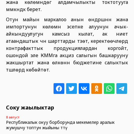
жана көлөмүндөгү алдамчылыкты токтотууга
мүмкүндүк берет.
Отун майын маркалоо анын өндүрүшүнүн жана
импортунун көлөмүн эсепке алуунун ачык-
айкындуулугун камсыз кылат, ак ниет
атаандаштык үчүн шарттарды түзөт, керектөөчүлөрдү
контрафакттык продукциялардан коргойт,
ошондой эле КММга акциз салыгын башкарууну
жакшыртат жана өлкөнүн бюджетине салыктык
түшүүлөрдү көбөйтөт.
Соңку жаңылыктар
8 август
Республикалык окуу борборунда мекемелер аралык
жумушчу топтун жыйыны өттү