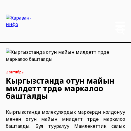
2 октябрь
Кыргызстанда отун майын
милдеттүү түрдө маркалоо
башталды
Кыргызстанда молекулярдык маркерди колдонуу
менен отун майын милдеттүү түрдө маркалоо
башталды. Бул тууралуу Мамлекеттик салык