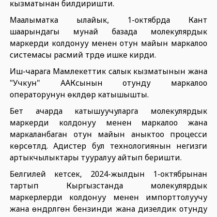
кызматынан билдиришти.
Маалыматка ылайык, 1-октябрда Кант
шаарындагы мунай базада молекулярдык
маркерди колдонуу менен отун майын маркалоо
системасы расмий түрдө ишке кирди.
Иш-чарага Мамлекеттик салык кызматынын жана
"Учкун" ААКсынын отунду маркалоо
операторунун өкүлдөрү катышышты.
Бет ачарда катышуучуларга молекулярдык
маркерди колдонуу менен маркалоо жана
маркаланбаган отун майын аныктоо процесси
көрсөтүлдү. Адистер бул технологиянын негизги
артыкчылыктары тууралуу айтып беришти.
Белгилей кетсек, 2024-жылдын 1-октябрынан
тартып Кыргызстанда молекулярдык
маркерлерди колдонуу менен импорттолуучу
жана өндүрүлгөн бензинди жана дизелдик отунду