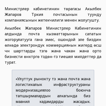
Министрлер кабинетинин төрагасы Акылбек
Жапаров Түркия почтасынын туунду
компаниясынын жетекчилиги менен жолугушту.
Акылбек Жапаров Министрлер Кабинетинин
алдында почта кызматтарынын сапатын
жогорулатууга гана эмес, ошондой эле биздин
өлкөдө электрондук коммерциянын жигердүү өсүшү
үчүн шарттарды түзүүгө жана чакан жана орто
бизнести өнүктүрүүгө түздөн-түз тиешелүү милдеттер да
турат.
«Улуттук рынокту түзүү жана почта жана
логистикалык инфраструктураны
модернизациялоо боюнча
тапшырмалардын алкагында биз
маанилүү кадамдарды жасадык.