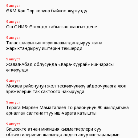
9 август
ӨКМ Көл-Төр көлүнө байкоо жүргүздү
9 август
Ош ОИИБ: Өзгөндө табылган жансыз дене
9 август
Талас шаарынын мэри жашылдандыруу жана
жарыктандыруу иштерин текшерди
9 август
Жалал-Абад облусунда «Кара-Куурай» иш-чарасы
өткөрүлдү
9 август
Москва районунун жол тескөөчүлөрү айдоочуларга жол
эрежелерин так сактоого чакырууда
9 август
Төрага Марлен Маматалиев Тоң районунун 90 жылдыгына
арналган салтанаттуу иш-чарага катышты
9 август
Бишкекте атчан милиция кызматкерлери суу
объектилеринин жанында алдын алуу иш-чараларын