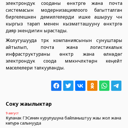
электрондук сооданы өнүктүрүүгө жана почта
системасын модернизациялоого багытталган
биргелешкен демилгелерди ишке ашыруу үчүн
кыргыз тарап менен кызматташууну өнүктүрүүгө
даяр экендигин ырастады.
Жолугушууда түрк компаниясынын сунуштары
айтылып, почта жана логистикалык
инфраструктураны өнүктүрүү жана өлкөдөгү
электрондук соода мүмкүнчүлүктөрүн кеңейтүү
маселелери талкууланды.
Соңку жаңылыктар
9 август
Куланак ГЭСинин курулушуна байланыштуу жаңы жол жана
көпүрө салынууда