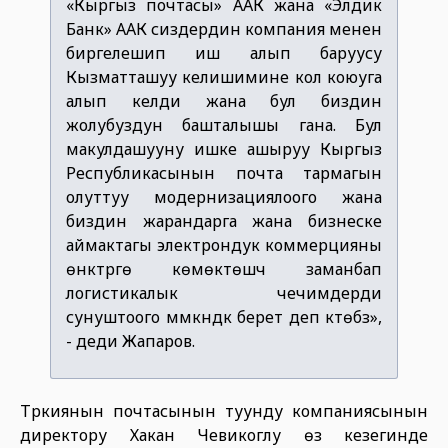
«Кыргыз почтасы» ААК жана «Элдик
Банк» ААК сиздердин компания менен
биргелешип иш алып баруусу
Кызматташуу келишимине кол коюуга
алып келди жана бул биздин
жолубуздун башталышы гана. Бул
макулдашууну ишке ашыруу Кыргыз
Республикасынын почта тармагын
олуттуу модернизациялоого жана
биздин жарандарга жана бизнеске
аймактагы электрондук коммерцияны
өнүктүрүүгө көмөктөшүүчү заманбап
логистикалык чечимдерди
сунуштоого мүмкүндүк берет деп күтөбүз»,
- деди Жапаров.
Түркиянын почтасынын туунду компаниясынын
директору Хакан Чевикоглу өз кезегинде