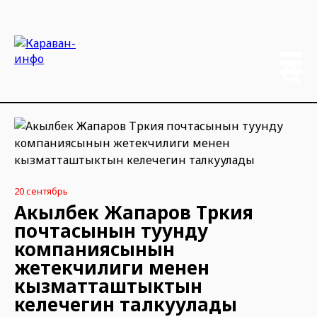
20 сентябрь
Акылбек Жапаров Түркия
почтасынын туунду
компаниясынын
жетекчилиги менен
кызматташтыктын
келечегин талкуулады