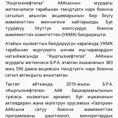
"Кыргызнефтегаз" ААКсынын мурдагы
жетекчилиги тарабынан төмөндөтүлгөн нарк боюнча
сатылып алынган акцияларынын бир бөлүгү
мамлекеттин менчигине кайтарылды. Бул
тууралуу Улуттук коопсуздук боюнча
мамлекеттик комитеттен (УКМК) билдиришти.
Атайын кызматтын билдирүүсүнө караганда, УКМК
тарабынан жүргүзүлгөн ыкчам иш-чаралардын
натыйжасында "Кыргызнефтегаз" ААКнын
мурдагы жетекчиси Б.Р.А. аталган ишкананын 383
миң 590 даана акциясын төмөндөтүлгөн нарк боюнча
сатып алгандыгы аныкталган.
Тактап айтканда, 2019-жылы Б.Р.А.
«Кыргызнефтегаз» ААК башкармалыгынын
төрагасы кызматын аркалап, бул ишкананын
активдерин жана мүлктөрүн орусиялык «Газпром»
ААКсына сатуу боюнча мамлекеттик
программаны шылтоолоп, миноритардык