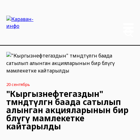
20 сентябрь
"Кыргызнефтегаздын"
төмөндөтүлгөн баада сатылып
алынган акцияларынын бир
бөлүгү мамлекетке
кайтарылды