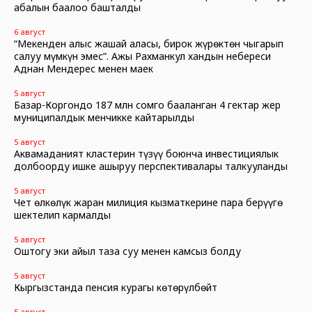
абалын баалоо башталды
6 август
“Мекенден алыс жашай аласың, бирок жүрөктөн чыгарып
салуу мүмкүн эмес”. Ажы Рахманкул хандын небереси
Аднан Мендерес менен маек
5 август
Базар-Коргондо 187 млн сомго бааланган 4 гектар жер
муниципалдык менчикке кайтарылды
5 август
Аквамаданият кластерин түзүү боюнча инвестициялык
долбоорду ишке ашыруу перспективалары талкууланды
5 август
Чет өлкөлүк жаран милиция кызматкерине пара берүүгө
шектелип кармалды
5 август
Оштогу эки айыл таза суу менен камсыз болду
5 август
Кыргызстанда пенсия курагы көтөрүлбөйт
5 август