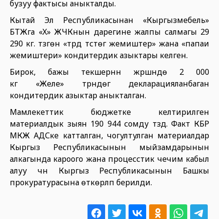
бузуу фактысы аныкталды.
Кытай Эл Республикасынан «Кыргызмебель»
БТЖга «Х» ЖЧКнын дарегине жалпы салмагы 29
290 кг. түзгөн «түрдүү түстөгү жемиштер» жана «папаи
жемиштери» кондитердик азыктары келген.
Бирок, бажы текшерүүнүн жүрүшүндө 2 000
кг «Желе» түрүндөгү декларацияланбаган
кондитердик азыктар аныкталган.
Мамлекеттик бюджетке келтирилген
материалдык зыян 190 944 сомду түздү. Факт КБР
МКЖ АДСке катталган, чогултулган материалдар
Кыргыз Республикасынын мыйзамдарынын
алкагында кароого жана процесстик чечим кабыл
алуу үчүн Кыргыз Республикасынын Башкы
прокуратурасына өткөрүлүп берилди.