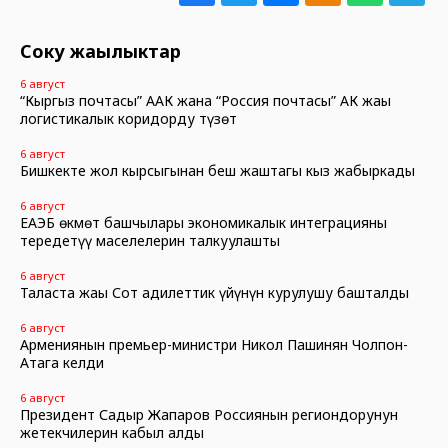
Соңку жаңылыктар
6 август
“Кыргыз почтасы” ААК жана “Россия почтасы” АК жаңы
логистикалык коридорду түзөт
6 август
Бишкекте жол кырсыгынан беш жаштагы кыз жабыркады
6 август
ЕАЭБ өкмөт башчылары экономикалык интеграцияны
тереңдетүү маселелерин талкуулашты
6 август
Таласта жаңы Сот адилеттик үйүнүн курулушу башталды
6 август
Армениянын премьер-министри Никол Пашинян Чолпон-
Атага келди
6 август
Президент Садыр Жапаров Россиянын региондорунун
жетекчилерин кабыл алды