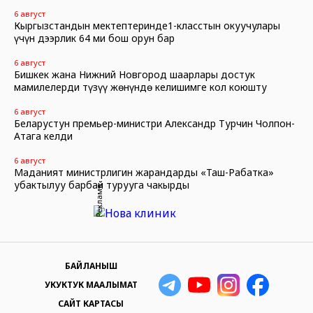
6 август
Кыргызстандын мектептеринде1-класстын окуучулары
үчүн дээрлик 64 миң бош орун бар
6 август
Бишкек жана Нижний Новгород шаарлары достук
мамилелерди түзүү жөнүндө келишимге кол коюшту
6 август
Беларустун премьер-министри Александр Турчин Чолпон-
Атага келди
6 август
Маданият министрлигин жарандарды «Таш-Рабатка»
убактылуу барбай турууга чакырды
Реклама
БАЙЛАНЫШ
УКУКТУК МААЛЫМАТ
САЙТ КАРТАСЫ