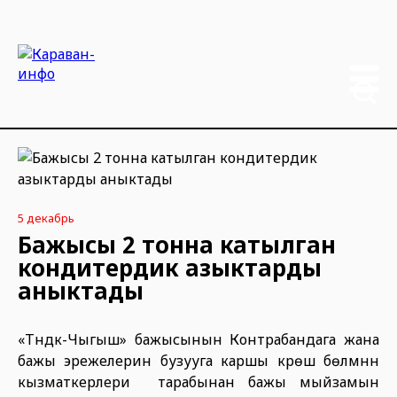
5 декабрь
Бажысы 2 тонна катылган
кондитердик азыктарды
аныктады
«Түндүк-Чыгыш» бажысынын Контрабандага жана
бажы эрежелерин бузууга каршы күрөшүү бөлүмүнүн
кызматкерлери тарабынан бажы мыйзамын