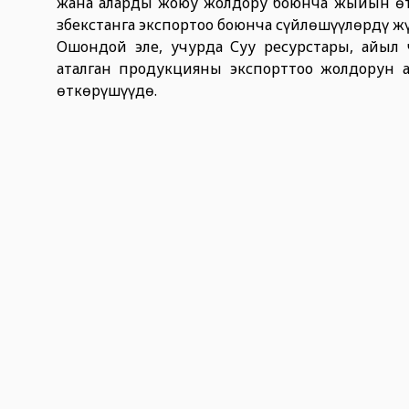
жана аларды жоюу жолдору боюнча жыйын өт
Өзбекстанга экспортоо боюнча сүйлөшүүлөрдү жү
Ошондой эле, учурда Суу ресурстары, айыл
аталган продукцияны экспорттоо жолдорун 
өткөрүшүүдө.