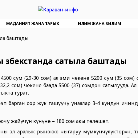
МАДАНИЯТ ЖАНА ТАРЫХ
ИЛИМ ЖАНА БИЛИМ
 Өзбекстанда сатыла баштады
4500 сум (29-30 сом) ал эми чекене 5200 сум (35 сом) 
32,2 сом) чекене баада 5500 (37) сомдон сатылууда. А
тыкта турат.
өп барган оор жүк ташуучу унаалар 3-4 күндүн ичин
оочу жайүчүн күнүнө – 180 сом акы төлөшөт.
аны эл аралык рынокко чыгаруу мүмкүнчүлүктөрүн, т