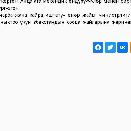
көргөн. Анда ата мекендик өндүрүүчүлөр менен бир
ргүзгөн.
 чарба жана кайра иштетүү өнөр жайы министрлиг
аныктоо үчүн Өзбекстандын соода жайларына жерин