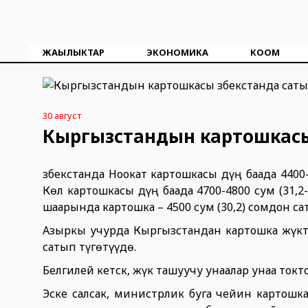
ЖАҢЫЛЫКТАР
ЭКОНОМИКА
КООМ
30 август
Кыргызстандын картошкасы
Өзбекстанда Ноокат картошкасы дүң баада 4400-
Көл картошкасы дүң баада 4700-4800 сум (31,2-
шаарында картошка – 4500 сум (30,2) сомдон са
Азыркы учурда Кыргызстандан картошка жүкт
сатып түгөтүүдө.
Белгилей кетск, жүк ташуучу унаалар унаа токт
Эске салсак, министрлик буга чейин картошк