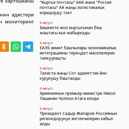
ге картошканы
“Кыргыз почтасы” ААК жана “Россия
почтасы” АК жаңы логистикалык
коридорду түзөт
инин адистери
ен мониторинг
6 август
Бишкекте жол кырсыгынан беш
жаштагы кыз жабыркады
6 август
ЕАЭБ өкмөт башчылары экономикалык
интеграцияны тереңдетүү маселелерин
талкуулашты
6 август
Таласта жаңы Сот адилеттик үйүнүн
курулушу башталды
6 август
Армениянын премьер-министри Никол
Пашинян Чолпон-Атага келди
6 август
Президент Садыр Жапаров Россиянын
региондорунун жетекчилерин кабыл
алды