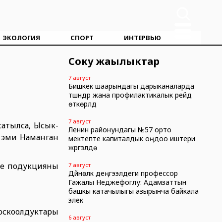
ЭКОЛОГИЯ
СПОРТ
ИНТЕРВЬЮ
Соңку жаңылыктар
7 август
Бишкек шаарындагы дарыканаларда
түшүндүрүү жана профилактикалык рейд
өткөрүлдү
7 август
сатылса, Ысык-
Ленин районундагы №57 орто
л эми Наманган
мектепте капиталдык оңдоо иштери
жүргүзүлүүдө
де подукцияны
7 август
Дүйнөлүк деңгээлдеги профессор
Гажалы Неджефоглу: Адамзаттын
башкы катачылыгы азырынча байкала
элек
оскоолдуктары
6 август