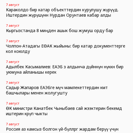
7 август
Караколдо бир катар объекттердин курулушу жүрүүдө.
Иштердин жүрүшүнөн Нурдан Орунтаев кабар алды
7 август
Кыргызстанда 8 миңден ашык бош жумуш орду бар
7 август
Чолпон-Атадагы ЕӨАК жыйыны: бир катар документтерге
кол коюлду
7 август
Адылбек Касымалиев: ЕАЭБ өз алдынча дүйнөнүн өнүккөн бир
уюмуна айланышы керек
7 август
Садыр Жапаров ЕАЭБге мүчө мамлекеттердин өкмөт
башчылары менен жолугушту
7 август
ӨК министри Канатбек Чыныбаев сай жээктерин бекемдөө
иштерин көрүп чыкты
7 август
Россия аз камсыз болгон үй-бүлөлөргө жардам берүү үчүн