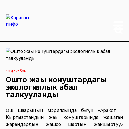
18 декабрь
Ошто жаңы конуштардагы
экологиялык абал
талкууланды
Ош шаарынын мэриясында бүгүн «Аракет –
Кыргызстандын жаңы конуштарында жашаган
жарандардын жашоо шартын жакшыртуу»