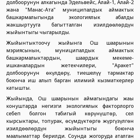
долбоорунун алкагында Эдельвейс, Алай-1, Алай-2
жана "Манас-Ата" муниципалдык аймактык
башкармалыгында экологиялык абалды
жакшыртууга багытталган изилдөөлөрдүн
жыйынтыгы чыгарылды.
Жыйынтыктоочу жыйынга Ош шаарынын
мэриясынын, муниципалдык аймактык
башкармалыктардын, шаардык мекеме-
ишканалардын жетекчилери, "Аракет"
долбоорунун өкүлдөрү, тиешелүү тармактар
боюнча иш алып барган илимий кызматкерлер
катышты.
Жыйында, Ош шаарынын аймагындагы жаңы
конуштарда негизги экологиялык факторлорго
себеп болгон табигый көрүнүштөр, сел
кырсыктары, топурак, өсүмдүктөргө жүргүзүлгөн
изилдөөлөрдүн жыйынтыгы боюнча
маалыматтар берилди. Соңунда жогоруда аталган