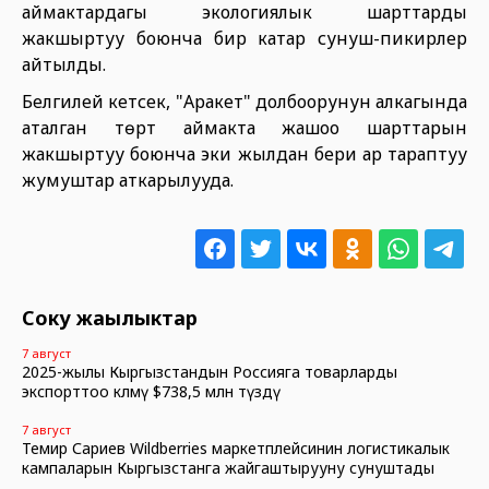
аймактардагы экологиялык шарттарды
жакшыртуу боюнча бир катар сунуш-пикирлер
айтылды.
Белгилей кетсек, "Аракет" долбоорунун алкагында
аталган төрт аймакта жашоо шарттарын
жакшыртуу боюнча эки жылдан бери ар тараптуу
жумуштар аткарылууда.
Соңку жаңылыктар
7 август
2025-жылы Кыргызстандын Россияга товарларды
экспорттоо көлөмү $738,5 млн түздү
7 август
Темир Сариев Wildberries маркетплейсинин логистикалык
кампаларын Кыргызстанга жайгаштырууну сунуштады