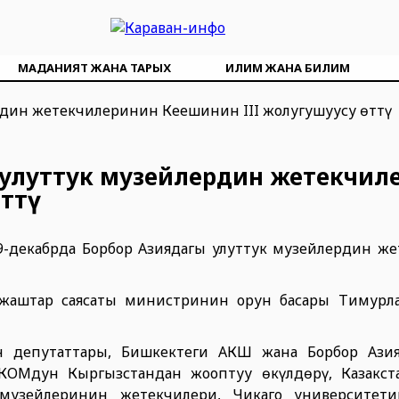
МАДАНИЯТ ЖАНА ТАРЫХ
ИЛИМ ЖАНА БИЛИМ
 улуттук музейлердин жетекчил
өттү
 9-декабрда Борбор Азиядагы улуттук музейлердин ж
а жаштар саясаты министринин орун басары Тимур
н депутаттары, Бишкектеги АКШ жана Борбор Азия
ОМдун Кыргызстандан жооптуу өкүлдөрү, Казакста
музейлеринин жетекчилери, Чикаго университет