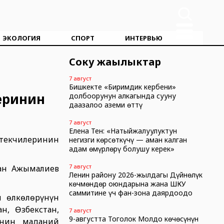
ЭКОЛОГИЯ
СПОРТ
ИНТЕРВЬЮ
Соңку жаңылыктар
7 август
Бишкекте «Биримдик кербени»
еринин
долбоорунун алкагында сууну
даңазалоо аземи өттү
7 август
Елена Тен: «Натыйжалуулуктун
етекчилеринин
негизги көрсөткүчү — аман калган
адам өмүрлөрү болушу керек»
7 август
лан Ажымалиев
Ленин району 2026-жылдагы Дүйнөлүк
көчмөндөр оюндарына жана ШКУ
саммитине үч фан-зона даярдоодо
 өлкөлөрүнүн
н, Өзбекстан,
7 август
9-августта Тоголок Молдо көчөсүнүн
инин маданий