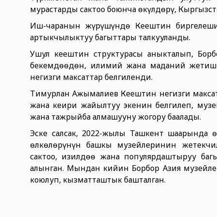
мурастарды сактоо боюнча өкүлдөрү, Кыргыз
Иш-чаранын жүрүшүндө Кеңештин биргелеш
артыкчылыктуу багыттары талкууланды.
Ушул кеңештин структурасы аныкталып, Бор
бекемдөөдөн, илимий жана маданий жетишк
негизги максаттар белгиленди.
Тимурлан Ажымалиев Кеңештин негизги максат
жана кеңири жайылтуу экенин белгилеп, муз
жана тажрыйба алмашууну жогору баалады.
Эске салсак, 2022-жылы Ташкент шаарында ө
өлкөлөрүнүн башкы музейлеринин жетекчи
сактоо, изилдөө жана популярдаштыруу баг
алынган. Мындан кийин Борбор Азия музейле
коюлуп, кызматташтык башталган.