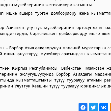
стандын музейлеринин жетекчилери катышты.
ип ишке ашыра турган долбоорлору жана кызматта
бор Азиянын улуттук музейлеринин ортосундагы к
ендиктерди, биргелешкен долбоорлорду ишке ашыр
ы – Борбор Азия өлкөлөрүнүн маданий мурастарын са
ей ишин өнүктүрүү, музейлер арасындагы кызматташ
ткөн Кыргыз Республикасы, Өзбекстан, Казакстан ж
леринин жолугушуусунда Борбор Азиядагы мадани
ытында кызматташтыкты түзүү тууралуу атайын ре
ринин Улуттук Кеңешин түзүү тууралуу юридикалык д