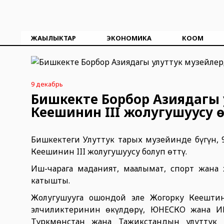
ЖАҢЫЛЫКТАР
ЭКОНОМИКА
КООМ
9 декабрь
Бишкекте Борбор Азиядагы
Кеңешинин III жолугушуусу 
Бишкектеги Улуттук тарых музейинде бүгүн,
Кеңешинин III жолугушуусу болуп өттү.
Иш-чарага маданият, маалымат, спорт жан
катышты.
Жолугушууга ошондой эле Жогорку Кеңешти
элчиликтеринин өкүлдөрү, ЮНЕСКО жана ИК
Түркмөнстан жана Тажикстандын улуттук 