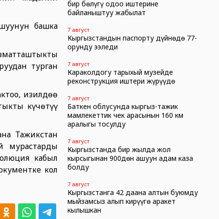
бир бөлүгү оңдоо иштерине
байланыштуу жабылат
шуунун башка
7 август
Кыргызстандын паспорту дүйнөдө 77-
орунду ээледи
ызматташтыкты
7 август
уудан турган
Караколдогу тарыхый музейде
реконструкция иштери жүрүүдө
ктоо, изилдөө
7 август
тыкты күчөтүү
Баткен облусунда кыргыз-тажик
мамлекеттик чек арасынын 160 км
аралыгы тосулду
ана Тажикстан
7 август
й мурастарды
Кыргызстанда бир жылда жол
золюция кабыл
кырсыгынан 900дөн ашуун адам каза
болду
окументке кол
7 август
Кыргызстанга 42 даана алтын буюмду
мыйзамсыз алып кирүүгө аракет
кылышкан