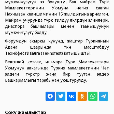
мүмкүнчүлүгүнө ээ болушту. Бул майрам Түрк
Мамлекеттеринин Уюмуна негиз салган
Нахчыван келишиминин 15 жылдыгына арналган.
Майрам учурунда түрк тилдүү өлкөлөрдүн элчилери,
диаспора башчылары менен таанышуунун
мүмкүнчүлүгү болду.
Форумдун акыркы күнүндө, жаштар Түркиянын
Адана шаарында өткөн масштабдуу
Технофестивалга (Teknofest) катышышты.
Белгилей кетсек, иш-чара Түрк Мамлекеттери
Уюмунун алкагында Түркия мамлекетинин Чет
элдеги түрктөр жана бир тууган элдер
Башкармалыгы тарабынан уюштурулду.
Соңку жаңылыктар