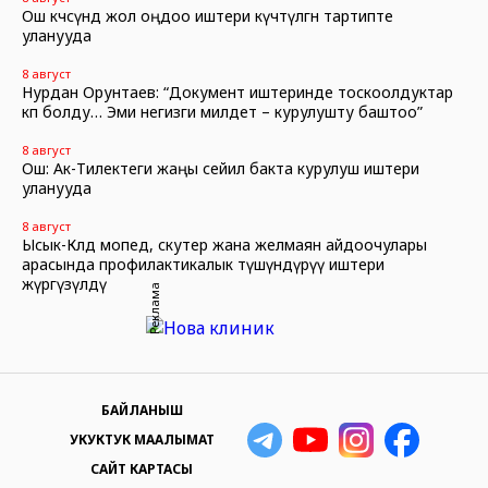
Ош көчөсүндө жол оңдоо иштери күчөтүлгөн тартипте
уланууда
8 август
Нурдан Орунтаев: “Документ иштеринде тоскоолдуктар
көп болду… Эми негизги милдет – курулушту баштоо”
8 август
Ош: Ак-Тилектеги жаңы сейил бакта курулуш иштери
уланууда
8 август
Ысык-Көлдө мопед, скутер жана желмаян айдоочулары
арасында профилактикалык түшүндүрүү иштери
жүргүзүлдү
Реклама
БАЙЛАНЫШ
УКУКТУК МААЛЫМАТ
САЙТ КАРТАСЫ