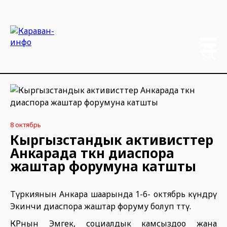
8 октябрь
Кыргызстандык активисттер
Анкарада өткөн диаспора
жаштар форумуна катшты
Түркиянын Анкара шаарында 1-6- октябрь күндөрү
Экинчи диаспора жаштар форуму болуп өттү.
КРнын Эмгек, социалдык камсыздоо жана