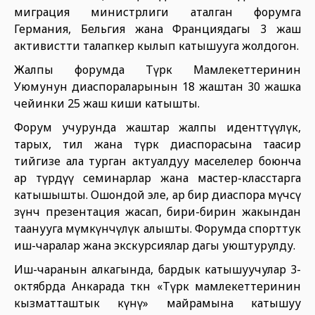
миграция министрлиги аталган форумга
Германия, Бельгия жана Франциядагы 3 жаш
активистти талапкер кылып катышууга жолдогон.
Жалпы форумда Түрк Мамлекеттеринин
Уюмунун диаспораларынын 18 жаштан 30 жашка
чейинки 25 жаш киши катышты.
Форум учурунда жаштар жалпы иденттүүлүк,
тарых, тил жана түрк диаспорасына таасир
тийгизе ала турган актуалдуу маселелер боюнча
ар түрдүү семинарлар жана мастер-класстарга
катышышты. Ошондой эле, ар бир диаспора мүчөсү
өзүнчө презентация жасап, бири-бирин жакындан
таанууга мүмкүнчүлүк алышты. Форумда спорттук
иш-чаралар жана экскурсиялар дагы уюштурулду.
Иш-чаранын алкагында, бардык катышуучулар 3-
октябрда Анкарада өткөн «Түрк мамлекеттеринин
кызматташтык күнү» майрамына катышуу