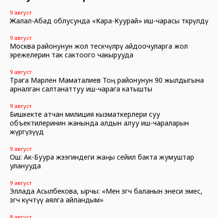
9 август
Жалал-Абад облусунда «Кара-Куурай» иш-чарасы өткөрүлдү
9 август
Москва районунун жол тескөөчүлөрү айдоочуларга жол
эрежелерин так сактоого чакырууда
9 август
Төрага Марлен Маматалиев Тоң районунун 90 жылдыгына
арналган салтанаттуу иш-чарага катышты
9 август
Бишкекте атчан милиция кызматкерлери суу
объектилеринин жанында алдын алуу иш-чараларын
жүргүзүүдө
9 август
Ош: Ак-Буура жээгиндеги жаңы сейил бакта жумуштар
уланууда
9 август
Эллада Асылбекова, ырчы: «Мен өзгөчө баланын энеси эмес,
өзгөчө күчтүү аялга айландым»
8 август