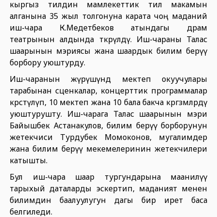
кыргыз тилдин мамлекеттик тил макамын
алганына 35 жыл толгонуна карата чоң маданий
иш-чара К.Медетбеков атындагы драм
театрынын алдында өткөрүлдү. Иш-чараны Талас
шаарынын мэриясы жана шаардык билим берүү
борбору уюштурду.
Иш-чаранын жүрүшүндө мектеп окуучулары
тарабынан сценкалар, концерттик программалар
көрсөтүлүп, 10 мектеп жана 10 бала бакча көргөзмөлөрдү
уюштурушту. Иш-чарага Талас шаарынын мэри
Байышбек Астанакулов, билим берүү борборунун
жетекчиси Турдубек Момоконов, мугалимдер
жана билим берүү мекемелеринин жетекчилери
катышты.
Бул иш-чара шаар тургундарына маанилүү
тарыхый даталарды эскертип, маданият менен
билимдин баалуулугун дагы бир ирет баса
белгиледи.