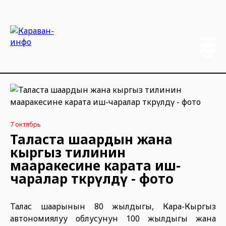
7 октябрь
Таласта шаардын жана
кыргыз тилинин
мааракесине карата иш-
чаралар өткөрүлдү - фото
Талас шаарынын 80 жылдыгы, Кара-Кыргыз
автономиялуу облусунун 100 жылдыгы жана