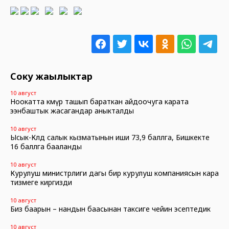
Соңку жаңылыктар
10 август
Ноокатта көмүр ташып бараткан айдоочуга карата
ээнбаштык жасагандар аныкталды
10 август
Ысык-Көлдө салык кызматынын иши 73,9 баллга, Бишкекте
16 баллга бааланды
10 август
Курулуш министрлиги дагы бир курулуш компаниясын кара
тизмеге киргизди
10 август
​​​​​​​Биз баарын – нандын баасынан таксиге чейин эсептедик
10 август