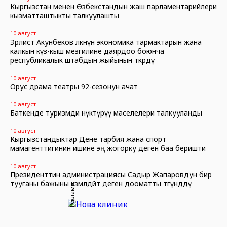
Кыргызстан менен Өзбекстандын жаш парламентарийлери
кызматташтыкты талкуулашты
10 август
Эрлист Акунбеков өлкөнүн экономика тармактарын жана
калкын күз-кыш мезгилине даярдоо боюнча
республикалык штабдын жыйынын өткөрдү
10 август
Орус драма театры 92-сезонун ачат
10 август
Баткенде туризмди өнүктүрүү маселелери талкууланды
10 август
Кыргызстандыктар Дене тарбия жана спорт
мамагенттигинин ишине эң жогорку деген баа беришти
10 август
Президенттин администрациясы Садыр Жапаровдун бир
тууганы бажыны көзөмөлдөйт деген дооматты төгүндөдү
Реклама