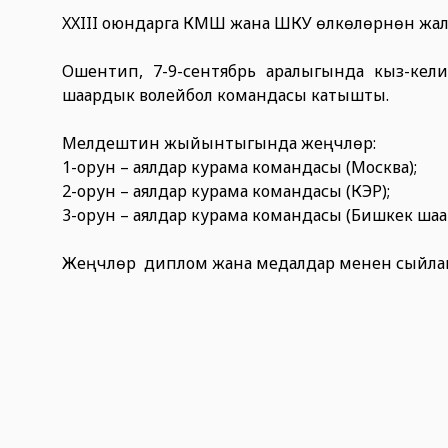
XXIII оюндарга КМШ жана ШКУ өлкөлөрүнөн жа
Ошентип, 7-9-сентябрь аралыгында кыз-кел
шаардык волейбол командасы катышты.
Мелдештин жыйынтыгында жеңүүчүлөр:
1-орун – аялдар курама командасы (Москва);
2-орун – аялдар курама командасы (КЭР);
3-орун – аялдар курама командасы (Бишкек шаа
Жеңүүчүлөр диплом жана медалдар менен сыйл