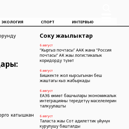
ЭКОЛОГИЯ
СПОРТ
ИНТЕРВЬЮ
Соңку жаңылыктар
6 август
“Кыргыз почтасы” ААК жана “Россия
почтасы” АК жаңы логистикалык
коридорду түзөт
ары:
6 август
Бишкекте жол кырсыгынан беш
жаштагы кыз жабыркады
6 август
ЕАЭБ өкмөт башчылары экономикалык
интеграцияны тереңдетүү маселелерин
талкуулашты
оорго катышкан
6 август
Таласта жаңы Сот адилеттик үйүнүн
курулушу башталды