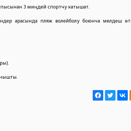
лпысынан 3 миңдей спортчу катышат.
индер арасында пляж волейболу боюнча мелдеш өтү
ры).
анышты.