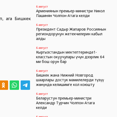
6 август
Армениянын премьер-министри Никол
Пашинян Чолпон-Атага келди
п, ага Бишкек
6 август
Президент Садыр Жапаров Россиянын
региондорунун жетекчилерин кабыл
алды
6 август
Кыргызстандын мектептеринде1-
класстын окуучулары үчүн дээрлик 64
миң бош орун бар
6 август
Бишкек жана Нижний Новгород
шаарлары достук мамилелерди түзүү
жөнүндө келишимге кол коюшту
6 август
Беларустун премьер-министри
Александр Турчин Чолпон-Атага
келди
6 август