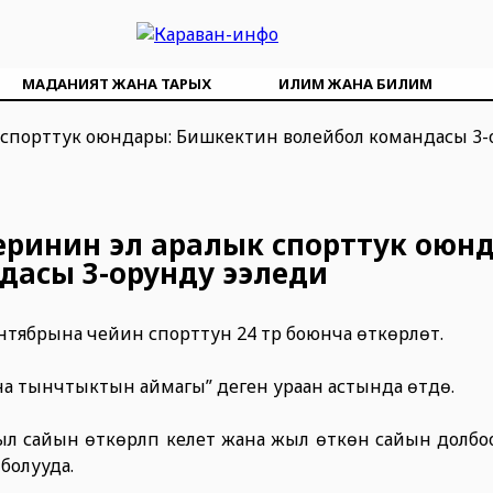
МАДАНИЯТ ЖАНА ТАРЫХ
ИЛИМ ЖАНА БИЛИМ
инин эл аралык спорттук оюнд
дасы 3-орунду ээледи
брына чейин спорттун 24 түрү боюнча өткөрүлөт.
 тынчтыктын аймагы” деген ураан астында өтүүдө.
ыл сайын өткөрүлүп келет жана жыл өткөн сайын долб
болууда.