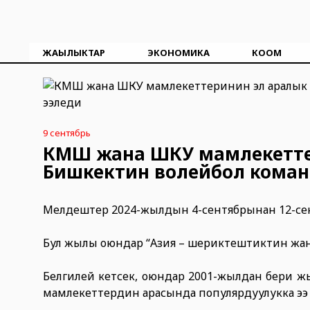
ЖАҢЫЛЫКТАР
ЭКОНОМИКА
КООМ
9 сентябрь
КМШ жана ШКУ мамлекеттер
Бишкектин волейбол коман
Мелдештер 2024-жылдын 4-сентябрынан 12-сентя
Бул жылы оюндар “Азия – шериктештиктин жана
Белгилей кетсек, оюндар 2001-жылдан бери ж
мамлекеттердин арасында популярдуулукка ээ 