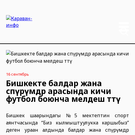
16 сентябрь
Бишкекте балдар жана
өспүрүмдөр арасында кичи
футбол боюнча мелдеш өттү
Бишкек шаарындагы №5 мектептин спорт
аянтчасында “Биз кылмыштуулукка каршыбыз”
деген ураан алдында балдар жана өспүрүмдөр