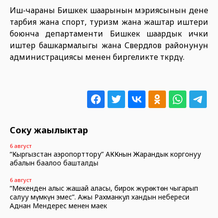
Иш-чараны Бишкек шаарынын мэриясынын дене
тарбия жана спорт, туризм жана жаштар иштери
боюнча департаменти Бишкек шаардык ички
иштер башкармалыгы жана Свердлов районунун
администрациясы менен биргеликте өткөрдү.
Соңку жаңылыктар
6 август
“Кыргызстан аэропорттору” АККнын Жарандык коргонуу
абалын баалоо башталды
6 август
“Мекенден алыс жашай аласың, бирок жүрөктөн чыгарып
салуу мүмкүн эмес”. Ажы Рахманкул хандын небереси
Аднан Мендерес менен маек