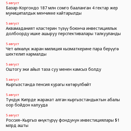
5 август
Базар-Коргондо 187 млн сомго бааланган 4 гектар жер
муниципалдык менчикке кайтарылды
5 август
Аквамаданият кластерин түзүү боюнча инвестициялык
долбоорду ишке ашыруу перспективалары талкууланды
5 август
Чет өлкөлүк жаран милиция кызматкерине пара берүүгө
шектелип кармалды
5 август
Оштогу эки айыл таза суу менен камсыз болду
5 август
Кыргызстанда пенсия курагы көтөрүлбөйт
5 август
Түндүк Кипрде жаракат алган кыргызстандыктын абалы
оор бойдон калууда
5 август
Россия–Кыргыз өнүктүрүү фондунун инвестициялары $1
млрд ашты