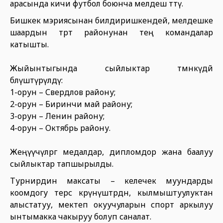
арасында кичи футбол боюнча мелдеш өттү.
Бишкек мэриясынан билдиришкендей, мелдешке
шаардын төрт районунан тең командалар
катышты.
Жыйынтыгында сыйлыктар төмөнкүдөй
бөлүштүрүлдү:
1-орун – Свердлов району;
2-орун – Биринчи май району;
3-орун – Ленин району;
4-орун – Октябрь району.
Жеңүүчүлөргө медалдар, дипломдор жана баалуу
сыйлыктар тапшырылды.
Турнирдин максаты – келечек муундарды
коомдогу терс көрүнүштөрдөн, кылмыштуулуктан
алыстатуу, мектеп окуучуларын спорт аркылуу
ынтымакка чакыруу болуп саналат.