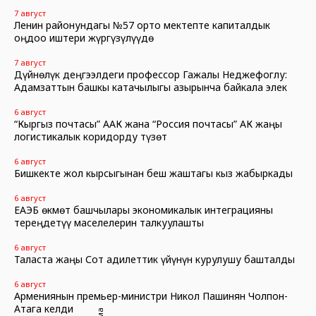
7 август
Ленин районундагы №57 орто мектепте капиталдык
оңдоо иштери жүргүзүлүүдө
7 август
Дүйнөлүк деңгээлдеги профессор Гажалы Неджефоглу:
Адамзаттын башкы катачылыгы азырынча байкала элек
6 август
“Кыргыз почтасы” ААК жана “Россия почтасы” АК жаңы
логистикалык коридорду түзөт
6 август
Бишкекте жол кырсыгынан беш жаштагы кыз жабыркады
6 август
ЕАЭБ өкмөт башчылары экономикалык интеграцияны
тереңдетүү маселелерин талкуулашты
6 август
Таласта жаңы Сот адилеттик үйүнүн курулушу башталды
6 август
Армениянын премьер-министри Никол Пашинян Чолпон-
Атага келди