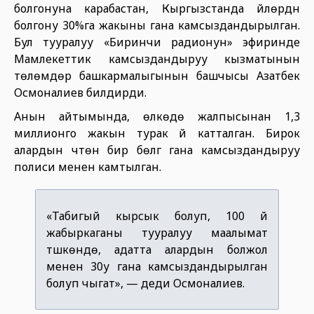
болгонуна карабастан, Кыргызстанда үйлөрдүн
болгону 30%га жакыны гана камсыздандырылган.
Бул тууралуу «Биринчи радионун» эфиринде
Мамлекеттик камсыздандыруу кызматынын
төлөмдөр башкармалыгынын башчысы Азатбек
Осмоналиев билдирди.
Анын айтымында, өлкөдө жалпысынан 1,3
миллионго жакын турак үй катталган. Бирок
алардын үчтөн бир бөлүгү гана камсыздандыруу
полиси менен камтылган.
«Табигый кырсык болуп, 100 үй
жабыркаганы тууралуу маалымат
түшкөндө, адатта алардын болжол
менен 30у гана камсыздандырылган
болуп чыгат», — деди Осмоналиев.