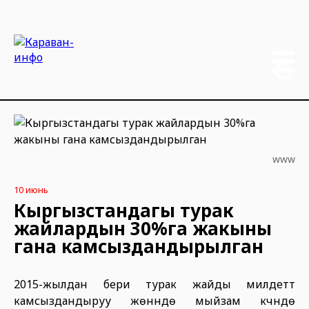
www
10 июнь
Кыргызстандагы турак
жайлардын 30%га жакыны
гана камсыздандырылган
2015-жылдан бери турак жайды милдеттүү
камсыздандыруу жөнүндө мыйзам күчүндө