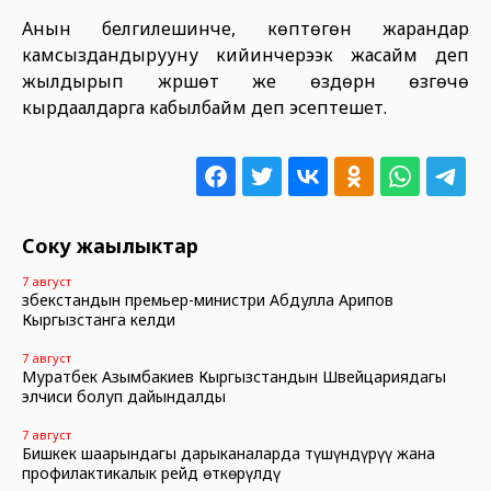
Анын белгилешинче, көптөгөн жарандар
камсыздандырууну кийинчерээк жасайм деп
жылдырып жүрүшөт же өздөрүн өзгөчө
кырдаалдарга кабылбайм деп эсептешет.
Соңку жаңылыктар
7 август
Өзбекстандын премьер-министри Абдулла Арипов
Кыргызстанга келди
7 август
Муратбек Азымбакиев Кыргызстандын Швейцариядагы
элчиси болуп дайындалды
7 август
Бишкек шаарындагы дарыканаларда түшүндүрүү жана
профилактикалык рейд өткөрүлдү