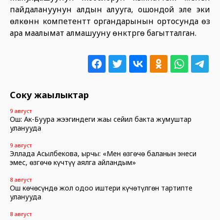
пайдалануунун алдын алууга, ошондой эле эки
өлкөнүн компетенттүү органдарынын ортосунда өз
ара маалымат алмашууну өнүктүрүүгө багытталган.
Соңку жаңылыктар
9 август
Ош: Ак-Буура жээгиндеги жаңы сейил бакта жумуштар
уланууда
9 август
Эллада Асылбекова, ырчы: «Мен өзгөчө баланын энеси
эмес, өзгөчө күчтүү аялга айландым»
8 август
Ош көчөсүндө жол оңдоо иштери күчөтүлгөн тартипте
уланууда
8 август