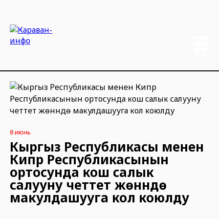
8 июнь
Кыргыз Республикасы менен
Кипр Республикасынын
ортосунда кош салык
салууну четтетүү жөнүндө
макулдашууга кол коюлду