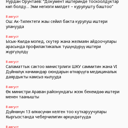
Нурдан Орунтаев: “Документ иштеринде тоскоолдуктар
көп болду… Эми негизги милдет – курулушту баштоо”
8 август
Ош: Ак-Тилектеги жаңы сейил бакта курулуш иштери
уланууда
8 август
Ысык-Көлдө мопед, скутер жана желмаян айдоочулары
арасында профилактикалык түшүндүрүү иштери
жүргүзүлдү
8 август
Саламаттык сактоо министрлиги ШКУ саммитин жана VI
Дүйнөлүк көчмөндөр оюндарын өткөрүүгө медициналык
даярдыкты камсыз кылууда
8 август
Өк министри Араван районундагы жээк бекемдөө иштери
менен таанышты
8 август
Дүйнөнүн 13 өлкөсүнөн келген тоо куткаруучулары
Кыргызстанда чеберчилигин өркүндөтүүдө
8 август