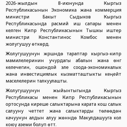
2026-жылдын 8-июнунда Кыргыз
Республикасынын Экономика жана коммерция
министри Бакыт Сыдыков Кыргыз
Республикасында расмий иш сапары менен
келген Кипр Республикасынын Тышкы иштер
министри Константинос Комбос менен
жолугушуу өткөрдү.
Жолугушуунун жүрүшүндө тараптар кыргыз-кипр
мамилелеринин учурдагы абалын жана өнүгүү
келечегин, ошондой эле соода-экономикалык
жана инвестициялык кызматташтыкты кеңейтүү
маселелерин талкуулашты.
Жолугушуунун жыйынтыгында Кыргыз
Республикасы менен Кипр Республикасынын
ортосунда киреше салыктарына карата кош салык
салууну четтетүү жана салыктарды төлөөдөн
качуунун алдын алуу жөнүндө Макулдашууга кол
коюу аземи болуп өттү.