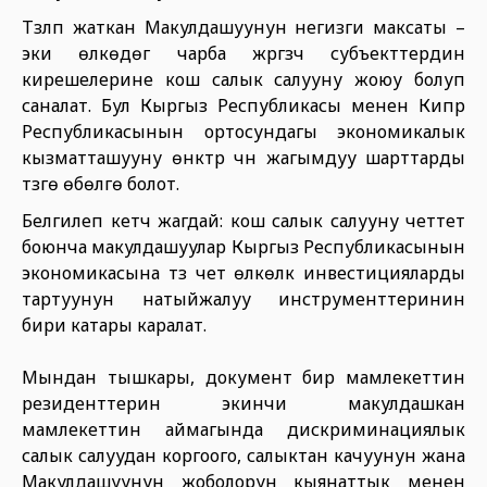
Түзүлүп жаткан Макулдашуунун негизги максаты –
эки өлкөдөгү чарба жүргүзүүчү субъекттердин
кирешелерине кош салык салууну жоюу болуп
саналат. Бул Кыргыз Республикасы менен Кипр
Республикасынын ортосундагы экономикалык
кызматташууну өнүктүрүү үчүн жагымдуу шарттарды
түзүүгө өбөлгө болот.
Белгилеп кетүүчү жагдай: кош салык салууну четтетүү
боюнча макулдашуулар Кыргыз Республикасынын
экономикасына түз чет өлкөлүк инвестицияларды
тартуунун натыйжалуу инструменттеринин
бири катары каралат.
Мындан тышкары, документ бир мамлекеттин
резиденттерин экинчи макулдашкан
мамлекеттин аймагында дискриминациялык
салык салуудан коргоого, салыктан качуунун жана
Макулдашуунун жоболорун кыянаттык менен