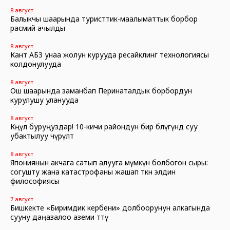
8 август
Балыкчы шаарында туристтик-маалыматтык борбор
расмий ачылды
8 август
Кант АБЗ унаа жолун курууда ресайклинг технологиясы
колдонулууда
8 август
Ош шаарында заманбап Перинаталдык борбордун
курулушу уланууда
8 август
Көңүл буруңуздар! 10-кичи райондун бир бөлүгүндө суу
убактылуу өчүрүлөт
8 август
Япониянын акчага сатып алууга мүмкүн болбогон сыры:
согушту жана катастрофаны жашап өткөн элдин
философиясы
7 август
Бишкекте «Биримдик кербени» долбоорунун алкагында
сууну даңазалоо аземи өттү