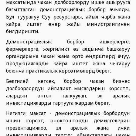
максатында чакан долбоорлорду ишке ашырууга
багытталган демонстрациялык борбор ачылды.
Бул тууралуу Суу ресурстары, айыл чарба жана
кайра иштетүү өнөр жайы министрлигинен
билдиришти.
Демонстрациялык борбор ишкерлерге,
фермерлерге, жергиликтүү өз алдынча башкаруу
органдарына чакан жана орто өндүрүштөрдү ачуу,
продукцияларды кайра иштетүү жана чыгаруу
боюнча практикалык көрсөтмөлөрдү берет.
Белгилей кетсек, борбор чакан бизнес
долбоорлордун ийгиликтүү мисалдарын көрсөтүп,
алардын өнүгүүсүн талкуулап, эл аралык
инвестицияларды тартууга жардам берет.
Негизги максат - демонстрациялык борбордун
ишин көрсөтүү, өнөктөштөрдүн демилгелерин
презентациялоо, эл аралык жана ички
инвестицияларды тартуу, аймактардагы чакан