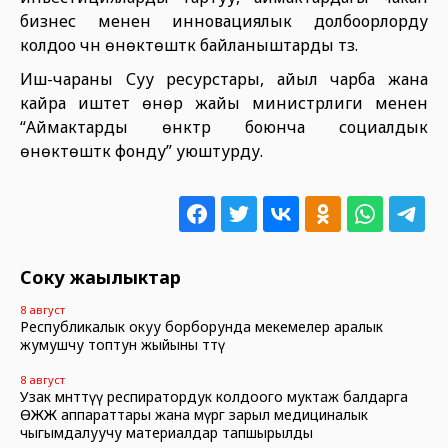
бизнес менен инновациялык долбоорлорду
колдоо үчүн өнөктөштүк байланыштарды түзүү.
Иш-чараны Суу ресурстары, айыл чарба жана
кайра иштетүү өнөр жайы министрлиги менен
“Аймактарды өнүктүрүү боюнча социалдык
өнөктөштүк фонду” уюштурду.
Соңку жаңылыктар
8 август
Республикалык окуу борборунда мекемелер аралык
жумушчу топтун жыйыны өттү
8 август
Узак мөөнөттүү респиратордук колдоого муктаж балдарга
ӨЖЖ аппараттары жана өмүргө зарыл медициналык
чыгымдалуучу материалдар тапшырылды