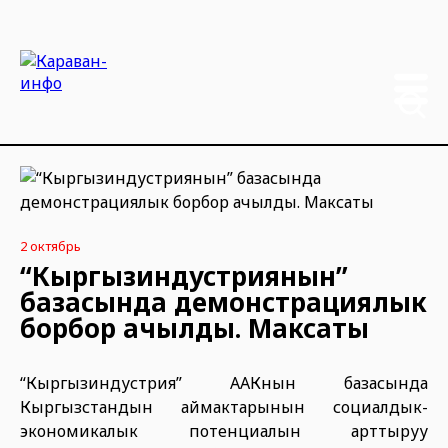
2 октябрь
“Кыргызиндустриянын”
базасында демонстрациялык
борбор ачылды. Максаты
“Кыргызиндустрия” ААКнын базасында
Кыргызстандын аймактарынын социалдык-
экономикалык потенциалын арттыруу