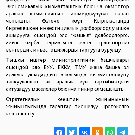
Экономикалык кызматташтык боюнча өкмөттөр
аралык комиссиянын ишмердүүлүгүн карап
чыгышты. Өзгөчө көңүл Кыргызстанда
биргелешкен инвестициялык долбоорлорду ишке
ашырууга, ошондой эле “жашыл” долбоорлорго,
айыл чарба тармагына жана транспортко
венгердик инвестицияларды тартууга бурулду.
Тышкы иштер министрлигинин башчылары
ошондой эле БУУ, ЕККУ, ТМУ жана башка эл
аралык уюмдардын алкагында кызматташууну
талкуулашып, эл аралык күн тартибиндеги
актуалдуу маселелер боюнча пикир алмашышты.
Стратегиялык кеңештин жыйынынын
жыйынтыгында тараптар тиешелүү Протоколго
кол коюшту.