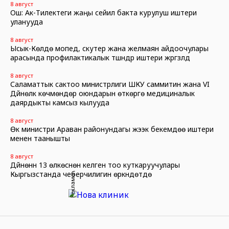
8 август
Ош: Ак-Тилектеги жаңы сейил бакта курулуш иштери
уланууда
8 август
Ысык-Көлдө мопед, скутер жана желмаян айдоочулары
арасында профилактикалык түшүндүрүү иштери жүргүзүлдү
8 август
Саламаттык сактоо министрлиги ШКУ саммитин жана VI
Дүйнөлүк көчмөндөр оюндарын өткөрүүгө медициналык
даярдыкты камсыз кылууда
8 август
Өк министри Араван районундагы жээк бекемдөө иштери
менен таанышты
8 август
Дүйнөнүн 13 өлкөсүнөн келген тоо куткаруучулары
Кыргызстанда чеберчилигин өркүндөтүүдө
Реклама