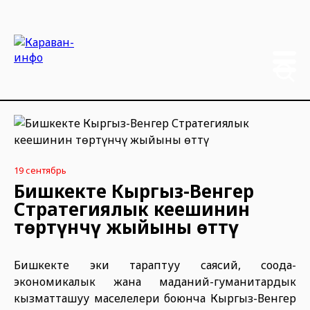
19 сентябрь
Бишкекте Кыргыз-Венгер
Стратегиялык кеңешинин
төртүнчү жыйыны өттү
Бишкекте эки тараптуу саясий, соода-
экономикалык жана маданий-гуманитардык
кызматташуу маселелери боюнча Кыргыз-Венгер