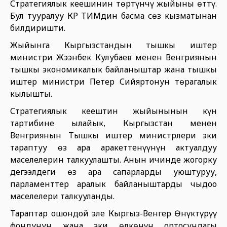
Стратегиялык кеңешинин төртүнчү жыйыны өттү.
Бул тууралуу КР ТИМдин басма сөз кызматынан
билдиришти.
Жыйынга Кыргызстандын тышкы иштер
министри Жээнбек Кулубаев менен Венгриянын
тышкы экономикалык байланыштар жана тышкы
иштер министри Петер Сийяртонун төрагалык
кылышты.
Стратегиялык кеңештин жыйынынын күн
тартибине ылайык, Кыргызстан менен
Венгриянын Тышкы иштер министрлери эки
тараптуу өз ара аракеттенүүнүн актуалдуу
маселелерин талкуулашты. Анын ичинде жогорку
деңгээлдеги өз ара сапарларды уюштуруу,
парламенттер аралык байланыштарды чыңдоо
маселелери талкууланды.
Тараптар ошондой эле Кыргыз-Венгер Өнүктүрүү
фондунун жана эки өлкөнүн ортосундагы