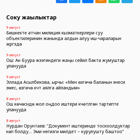
Соңку жаңылыктар
9 август
Бишкекте атчан милиция кызматкерлери суу
объектилеринин жанында алдын алуу иш-чараларын
жүргүзүүдө
9 август
Ош: Ак-Буура жээгиндеги жаңы сейил бакта жумуштар
уланууда
9 август
Эллада Асылбекова, ырчы: «Мен өзгөчө баланын энеси
эмес, өзгөчө күчтүү аялга айландым»
8 август
Ош көчөсүндө жол оңдоо иштери күчөтүлгөн тартипте
уланууда
8 август
Нурдан Орунтаев: “Документ иштеринде тоскоолдуктар
көп болду… Эми негизги милдет – курулушту баштоо”