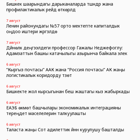
Бишкек шаарындагы дарыканаларда түшүндүрүү жана
профилактикалык рейд өткөрүлдү
7 август
Ленин районундагы №57 орто мектепте капиталдык
оңдоо иштери жүргүзүлүүдө
7 август
Дүйнөлүк деңгээлдеги профессор Гажалы Неджефоглу:
Адамзаттын башкы катачылыгы азырынча байкала элек
6 август
“Кыргыз почтасы” ААК жана “Россия почтасы” АК жаңы
логистикалык коридорду түзөт
6 август
Бишкекте жол кырсыгынан беш жаштагы кыз жабыркады
6 август
ЕАЭБ өкмөт башчылары экономикалык интеграцияны
тереңдетүү маселелерин талкуулашты
6 август
Таласта жаңы Сот адилеттик үйүнүн курулушу башталды