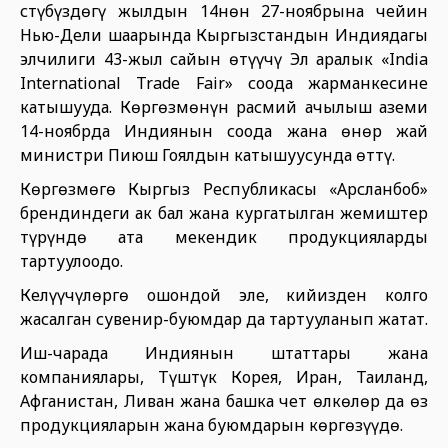
Үстүбүздөгү жылдын 14нөн 27-ноябрына чейин
Нью-Дели шаарында Кыргызстандын Индиядагы
элчилиги 43-жыл сайын өтүүчү Эл аралык «India
International Trade Fair» соода жарманкесине
катышууда. Көргөзмөнүн расмий ачылыш аземи
14-ноябрда Индиянын соода жана өнөр жай
министри Пиюш Гоялдын катышуусунда өттү.
Көргөзмөгө Кыргыз Республикасы «Арсланбоб»
брендиндеги ак бал жана кургатылган жемиштер
түрүндө ата мекендик продукцияларды
тартуулоодо.
Келүүчүлөргө ошондой эле, кийизден колго
жасалган сувенир-буюмдар да тартууланып жатат.
Иш-чарада Индиянын штаттары жана
компаниялары, Түштүк Корея, Иран, Таиланд,
Афганистан, Ливан жана башка чет өлкөлөр да өз
продукцияларын жана буюмдарын көргөзүүдө.