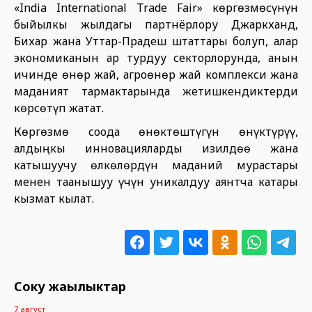
«India International Trade Fair» көргөзмөсүнүн
быйылкы жылдагы партнёрлору Джаркханд,
Бихар жана Уттар-Прадеш штаттары болуп, алар
экономиканын ар турдуу секторлорунда, анын
ичинде өнөр жай, агроөнөр жай комплекси жана
маданият тармактарында жетишкендиктерди
көрсөтүп жатат.
Көргөзмө соода өнөктөштүгүн өнүктүрүү,
алдыңкы инновацияларды изилдөө жана
катышуучу өлкөлөрдүн маданий мурастары
менен таанышуу үчүн уникалдуу аянтча катары
кызмат кылат.
Соңку жаңылыктар
7 август