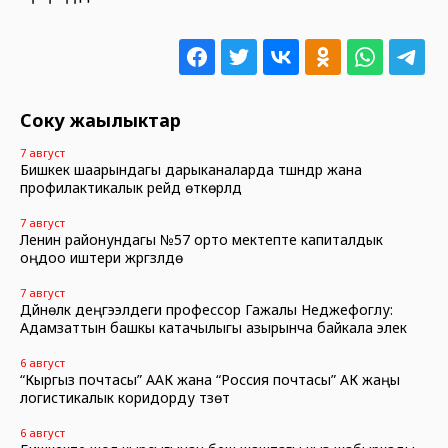
Соңку жаңылыктар
7 август
Бишкек шаарындагы дарыканаларда түшүндүрүү жана
профилактикалык рейд өткөрүлдү
7 август
Ленин районундагы №57 орто мектепте капиталдык
оңдоо иштери жүргүзүлүүдө
7 август
Дүйнөлүк деңгээлдеги профессор Гажалы Неджефоглу:
Адамзаттын башкы катачылыгы азырынча байкала элек
6 август
“Кыргыз почтасы” ААК жана “Россия почтасы” АК жаңы
логистикалык коридорду түзөт
6 август