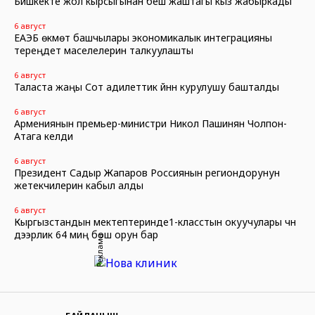
Бишкекте жол кырсыгынан беш жаштагы кыз жабыркады
6 август
ЕАЭБ өкмөт башчылары экономикалык интеграцияны
тереңдетүү маселелерин талкуулашты
6 август
Таласта жаңы Сот адилеттик үйүнүн курулушу башталды
6 август
Армениянын премьер-министри Никол Пашинян Чолпон-
Атага келди
6 август
Президент Садыр Жапаров Россиянын региондорунун
жетекчилерин кабыл алды
6 август
Кыргызстандын мектептеринде1-класстын окуучулары үчүн
дээрлик 64 миң бош орун бар
Реклама