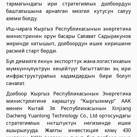
тармагындагы ири стратегиялык долбоордун
башталышына арналган мезгил кутусун салуу
аземи болду.
Иш-чарага Кыргыз Республикасынын энергетика
министринин орун басары Салават Садыракунов
жеринде катышып, долбоордун ишке киришине
расмий старт берди.
Бул демилге өлкөнүн экспорттук жана логистикалык
мүмкүнчүлүктөрүн кеңейтүүгө багытталган эң ири
инфраструктуралык кадамдардын бири болуп
саналат.
Долбоор Кыргыз Республикасынын Энергетика
министрлигине караштуу “Кыргызкөмүр” ААК
менен Кытай Эл Республикасынын Xinjiang
Dacheng Yuanlong Technology Co., Ltd ортосундагы
стратегиялык өнөктөштүктүн негизинде ишке
ашырылууда. Жалпы инвестиция көлөмү 430