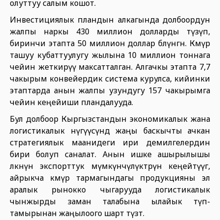
олуттуу салым кошот.
Инвестициялык пландын алкагында долбоордун
жалпы наркы 430 миллион долларды түзүп,
биринчи этапта 50 миллион доллар бөлүнгөн. Көмүр
ташуу кубаттуулугу жылына 10 миллион тоннага
чейин жеткирүү максатталган. Алгачкы этапта 7,7
чакырым конвейердик система курулса, кийинки
этаптарда анын жалпы узундугу 157 чакырымга
чейин кеңейиши пландалууда.
Бул долбоор Кыргызстандын экономикалык жана
логистикалык өнүгүүсүндө жаңы баскычты ачкан
стратегиялык маанидеги ири демилгелердин
бири болуп саналат. Анын ишке ашырылышы
өлкөнүн экспорттук мүмкүнчүлүктөрүн кеңейтүүгө,
айрыкча көмүр тармагындагы продукцияны эл
аралык рынокко чыгарууда логистикалык
чынжырды заман талабына ылайык түп-
тамырынан жаңылоого шарт түзөт.