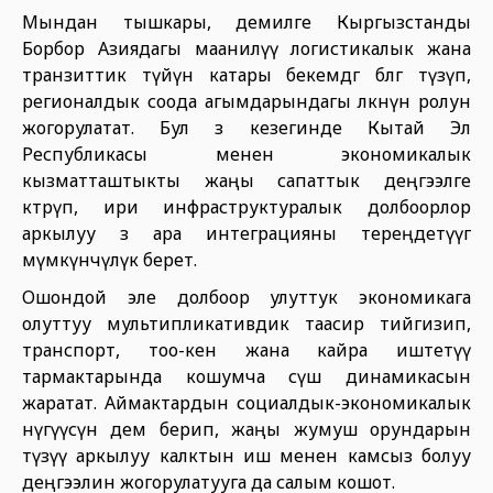
Мындан тышкары, демилге Кыргызстанды
Борбор Азиядагы маанилүү логистикалык жана
транзиттик түйүн катары бекемдөөгө өбөлгө түзүп,
регионалдык соода агымдарындагы өлкөнүн ролун
жогорулатат. Бул өз кезегинде Кытай Эл
Республикасы менен экономикалык
кызматташтыкты жаңы сапаттык деңгээлге
көтөрүп, ири инфраструктуралык долбоорлор
аркылуу өз ара интеграцияны тереңдетүүгө
мүмкүнчүлүк берет.
Ошондой эле долбоор улуттук экономикага
олуттуу мультипликативдик таасир тийгизип,
транспорт, тоо-кен жана кайра иштетүү
тармактарында кошумча өсүш динамикасын
жаратат. Аймактардын социалдык-экономикалык
өнүгүүсүнө дем берип, жаңы жумуш орундарын
түзүү аркылуу калктын иш менен камсыз болуу
деңгээлин жогорулатууга да салым кошот.