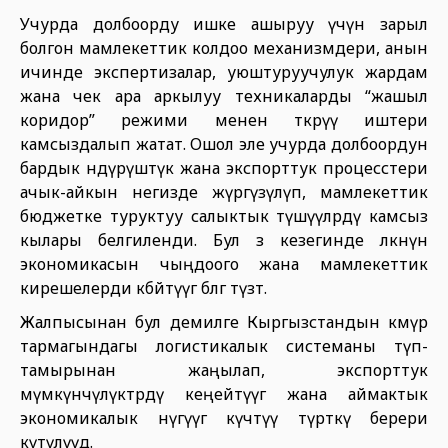
Учурда долбоорду ишке ашыруу үчүн зарыл
болгон мамлекеттик колдоо механизмдери, анын
ичинде экспертизалар, уюштуруучулук жардам
жана чек ара аркылуу техникаларды “жашыл
коридор” режими менен өткөрүү иштери
камсыздалып жатат. Ошол эле учурда долбоордун
бардык өндүрүштүк жана экспорттук процесстери
ачык-айкын негизде жүргүзүлүп, мамлекеттик
бюджетке туруктуу салыктык түшүүлөрдү камсыз
кылары белгиленди. Бул өз кезегинде өлкөнүн
экономикасын чыңдоого жана мамлекеттик
кирешелерди көбөйтүүгө өбөлгө түзөт.
Жалпысынан бул демилге Кыргызстандын көмүр
тармагындагы логистикалык системаны түп-
тамырынан жаңылап, экспорттук
мүмкүнчүлүктөрдү кеңейтүүгө жана аймактык
экономикалык өнүгүүгө күчтүү түрткү берери
күтүлүүдө.