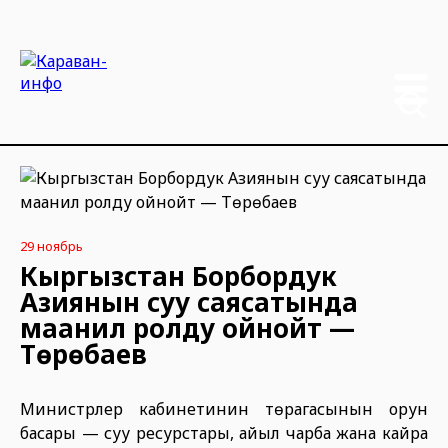
29 ноябрь
Кыргызстан Борбордук
Азиянын суу саясатында
маанилүү ролду ойнойт —
Төрөбаев
Министрлер кабинетинин төрагасынын орун
басары — суу ресурстары, айыл чарба жана кайра