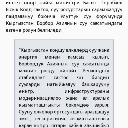
иштетүү өнөр жайы министри Бакыт Төрөбаев
Ысык-Көлдү сактоо, суу ресурстарын сарамжалдуу
пайдалануу боюнча Улуттук суу форумунда
Кыргызстан Борбор Азиянын суу саясатындагы
өзгөчө ролун белгиледи.
“Кыргызстан коңшу өлкөлөрдү суу жана
энергия менен камсыз кылып,
Борбордук Азиянын суу саясатында
маанилүү ролду ойнойт. Региондогу
стабилдүүлүктү сактоо үчүн биздин
сууларды натыйжалуу башкарууну
өнүктүрүү, инфраструктураны
модернизациялоо жана эл аралык
кызматташтыкты бекемдөө зарыл.
Сууну өлкөлөр ортосундагы араздашуу
эмес, тескерисинче кызматташтыкка
карай көпүрө катары кабыл алышыбыз