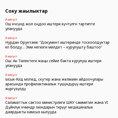
Соңку жаңылыктар
8 август
Ош көчөсүндө жол оңдоо иштери күчөтүлгөн тартипте
уланууда
8 август
Нурдан Орунтаев: “Документ иштеринде тоскоолдуктар
көп болду… Эми негизги милдет – курулушту баштоо”
8 август
Ош: Ак-Тилектеги жаңы сейил бакта курулуш иштери
уланууда
8 август
Ысык-Көлдө мопед, скутер жана желмаян айдоочулары
арасында профилактикалык түшүндүрүү иштери
жүргүзүлдү
8 август
Саламаттык сактоо министрлиги ШКУ саммитин жана VI
Дүйнөлүк көчмөндөр оюндарын өткөрүүгө медициналык
даярдыкты камсыз кылууда