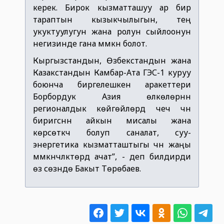
керек. Бирок кызматташуу ар бир
тараптын кызыкчылыгын, тең
укуктуулугун жана ролун сыйлоонун
негизинде гана мүмкүн болот.
Кыргызстандын, Өзбекстандын жана
Казакстандын Камбар-Ата ГЭС-1 куруу
боюнча биргелешкен аракеттери
Борбордук Азия өлкөлөрүнүн
регионалдык көйгөйлөрдү чечүү үчүн
биригүүсүнүн айкын мисалы жана
көрсөткүчү болуп саналат, суу-
энергетика кызматташтыгы үчүн жаңы
мүмкүнчүлүктөрдү ачат”, - деп билдирди
өз сөзүндө Бакыт Төрөбаев.