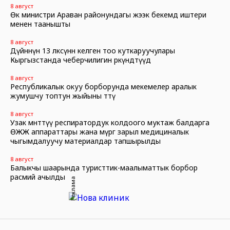
8 август
Өк министри Араван районундагы жээк бекемдөө иштери
менен таанышты
8 август
Дүйнөнүн 13 өлкөсүнөн келген тоо куткаруучулары
Кыргызстанда чеберчилигин өркүндөтүүдө
8 август
Республикалык окуу борборунда мекемелер аралык
жумушчу топтун жыйыны өттү
8 август
Узак мөөнөттүү респиратордук колдоого муктаж балдарга
ӨЖЖ аппараттары жана өмүргө зарыл медициналык
чыгымдалуучу материалдар тапшырылды
8 август
Балыкчы шаарында туристтик-маалыматтык борбор
расмий ачылды
Реклама