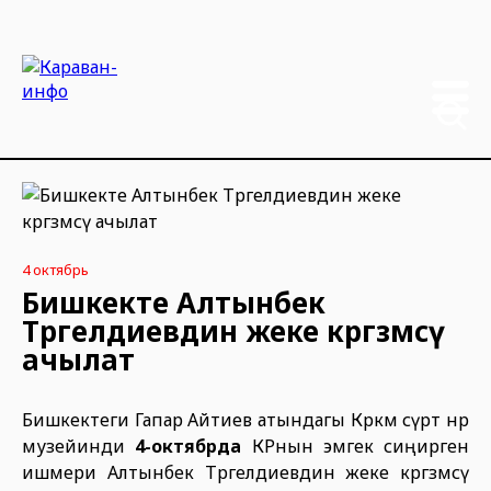
4 октябрь
Бишкекте Алтынбек
Төрөгелдиевдин жеке көргөзмөсү
ачылат
Бишкектеги Гапар Айтиев атындагы Көркөм сүрөт өнөр
музейинди
4-октябрда
КРнын эмгек сиңирген
ишмери Алтынбек Төрөгелдиевдин жеке көргөзмөсү