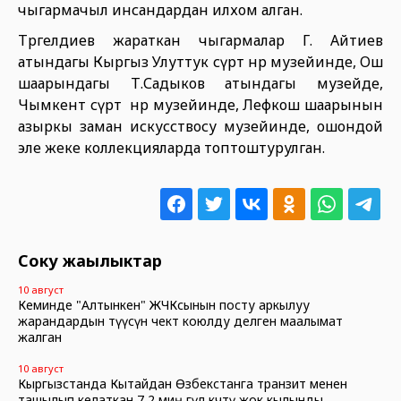
чыгармачыл инсандардан илхом алган.
Төрөгелдиев жараткан чыгармалар Г. Айтиев
атындагы Кыргыз Улуттук сүрөт өнөр музейинде, Ош
шаарындагы Т.Садыков атындагы музейде,
Чымкент сүрөт өнөр музейинде, Лефкош шаарынын
азыркы заман искусствосу музейинде, ошондой
эле жеке коллекцияларда топтоштурулган.
Соңку жаңылыктар
10 август
Кеминде "Алтынкен" ЖЧКсынын посту аркылуу
жарандардын өтүүсүнө чектөө коюлду делген маалымат
жалган
10 август
Кыргызстанда Кытайдан Өзбекстанга транзит менен
ташылып келаткан 7,2 миң гүл көчөтү жок кылынды