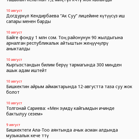
10 август
Догдуркүл Кендирбаева “Ак Суу” лицейине күтүүсүз иш
сапары менен барды
10 август
Байге фонду 1 млн сом. Тоң районунун 90 жылдыгына
арналган республикалык айтыштын жеңүүчүлөрү
аныкталды
10 август
Кыргызстандын билим берүү тармагында 300 миңден
ашык адам иштейт
10 август
Бишкектин айрым аймактарында 12-августта таза суу жок
болот
10 август
Толгонай Сариева: «Мен өзүмдү кайгымдын ичинде
бактылуу сезем»
9 август
Бишкектеги Ала-Тоо аянтында ачык асман алдында
музыкалык кече өттү