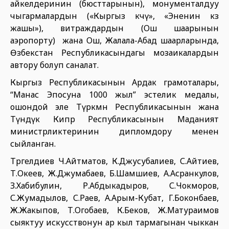
айкелдеринин (бюсттарынын), монументалдуу
чыгармалардын («Кыргыз көчү», «Эненин көз
жашы»), витраждардын (Ош шаарынын
аэропорту) жана Ош, Жалала-Абад шаарларында,
Өзбекстан Республикасындагы мозаикалардын
автору болуп саналат.
Кыргыз Республикасынын Ардак грамоталары,
“Манас Эпосуна 1000 жыл” эстелик медалы,
ошондой эле Түркмөн Республикасынын жана
Түндүк Кипр Республикасынын Маданият
министрликтеринин дипломдору менен
сыйланган.
Төрөгелдиев Ч.Айтматов, К.Джусубалиев, С.Айтиев,
Т.Океев, Ж.Джумабаев, Б.Шамшиев, А.Асранкулов,
З.Хабибулин, Р.Абдыкадыров, С.Чокморов,
С.Жумадылов, С.Раев, А.Арым-Кубат, Г.Боконбаев,
Ж.Жакыпов, Т.Огобаев, К.Беков, Ж.Матураимов
сыяктуу искусствонун ар кыл тармагынан чыккан