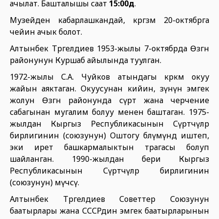
ачылат. Башталышы саат
15:00дө
.
Музейден кабарлашкандай, көргөзмө 20-октябрга
чейин ачык болот.
Алтынбек Төрөгелдиев 1953-жылы 7-октябрда Өзгөн
районунун Куршаб айылында туулган.
1972-жылы С.А. Чуйков атындагы көркөм окуу
жайын аяктаган. Окуусунан кийин, өзүнүн эмгек
жолун Өзгөн районунда сүрөт жана черчение
сабагынан мугалим болуу менен баштаган. 1975-
жылдан Кыргыз Республикасынын Сүрөтчүлөр
бирлигинин (союзунун) Оштогу бөлүмүндө иштеп,
эки ирет башкармалыктын төрагасы болуп
шайланган. 1990-жылдан бери Кыргыз
Республикасынын Сүрөтчүлөр бирлигинин
(союзунун) мүчөсү.
Алтынбек Төрөгелдиев Советтер Союзунун
баатырлары жана СССРдин эмгек баатырларынын