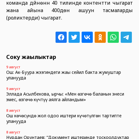
команда дүйнөнүн 40 тилинде контентти чыгарат
жана айына 400дөн ашуун тасмаларды
(роликтерди) чыгарат.
Соңку жаңылыктар
9 август
Ош: Ак-Буура жээгиндеги жаңы сейил бакта жумуштар
уланууда
9 август
Эллада Асылбекова, ырчы: «Мен өзгөчө баланын энеси
эмес, өзгөчө күчтүү аялга айландым»
8 август
Ош көчөсүндө жол оңдоо иштери күчөтүлгөн тартипте
уланууда
8 август
Нурдан Орунтаев: “Документ иштеринде тоскоолдуктар