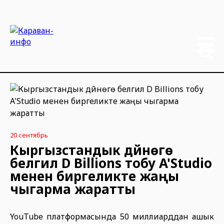
20 сентябрь
Кыргызстандык дүйнөгө
белгилүү D Billions тобу A'Studio
менен биргеликте жаңы
чыгарма жаратты
YouTube платформасында 50 миллиарддан ашык