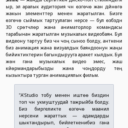
ыр, эл аралык аудитория үчүн өзгөчө жан дүйнөгө
жакын элементтер менен жаратылган. Бизге
өзгөчө сыймык тартуулаган нерсе — бул өзүбүздүн
3D сүрөтчүлөр жана аниматорлор командасы
тарабынан жаратылган музыкалык видеобаян. Бул
видеону тартуу биз үчүн чоң сыноо болду, анткени
биз анимация жана визуалдык баяндоонун жаңы
бийиктиктерин багындырууга аракет кылдык. Бул
жөн гана музыкалык видео эмес, жаш
күйөрмандарыбызды жана чоңдорду тең
кызыктыра турган анимациялык фильм.
"A'Studio тобу менен иштөө биздин
топ үчүн укмуштуудай тажрыйба болду.
Биз биргеликте өзгөчө маанилүү
нерсени жараттык — адамдарды
шыктандырып, бийлеткенибиз гана