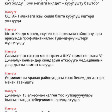
көп болду… Эми негизги милдет – курулушту баштоо”
8 август
Ош: Ак-Тилектеги жаңы сейил бакта курулуш иштери
уланууда
8 август
Ысык-Көлдө мопед, скутер жана желмаян айдоочулары
арасында профилактикалык түшүндүрүү иштери
жүргүзүлдү
8 август
Саламаттык сактоо министрлиги ШКУ саммитин жана VI
Дүйнөлүк көчмөндөр оюндарын өткөрүүгө медициналык
даярдыкты камсыз кылууда
8 август
Өк министри Араван районундагы жээк бекемдөө иштери
менен таанышты
8 август
Дүйнөнүн 13 өлкөсүнөн келген тоо куткаруучулары
Кыргызстанда чеберчилигин өркүндөтүүдө
8 август