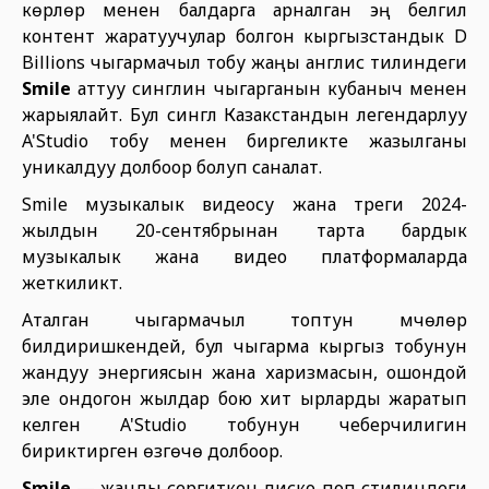
көрүүлөрү менен балдарга арналган эң белгилүү
контент жаратуучулар болгон кыргызстандык D
Billions чыгармачыл тобу жаңы англис тилиндеги
Smile
аттуу синглин чыгарганын кубаныч менен
жарыялайт. Бул сингл Казакстандын легендарлуу
A'Studio тобу менен биргеликте жазылганы
уникалдуу долбоор болуп саналат.
Smile музыкалык видеосу жана треги 2024-
жылдын 20-сентябрынан тарта бардык
музыкалык жана видео платформаларда
жеткиликтүү.
Аталган чыгармачыл топтун мүчөлөрү
билдиришкендей, бул чыгарма кыргыз тобунун
жандуу энергиясын жана харизмасын, ошондой
эле ондогон жылдар бою хит ырларды жаратып
келген A'Studio тобунун чеберчилигин
бириктирген өзгөчө долбоор.
Smile
— жанды сергиткен диско-поп стилиндеги