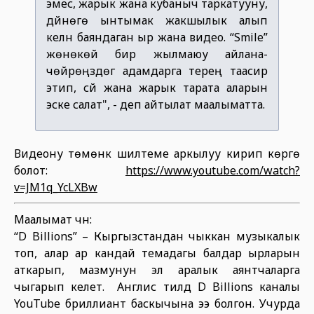
эмес, жарык жана кубаныч таркатууну,
дүйнөгө ынтымак жакшылык алып
келүүнү баяндаган ыр жана видео. “Smile”
жөнөкөй бир жылмаюу айлана-
чөйрөңүздөгү адамдарга терең таасир
этип, сүйүү жана жарык тарата аларын
эске салат", - деп айтылат маалыматта.
Видеону төмөнкү шилтеме аркылуу кирип көрүүгө
болот:
https://www.youtube.com/watch?
v=JM1q_YcLXBw
Маалымат үчүн:
“D Billions” – Кыргызстандан чыккан музыкалык
топ, алар ар кандай темадагы балдар ырларын
аткарып, мазмунун эл аралык аянтчаларга
чыгарып келет. Англис тилдүү D Billions каналы
YouTube бриллиант баскычына ээ болгон. Учурда