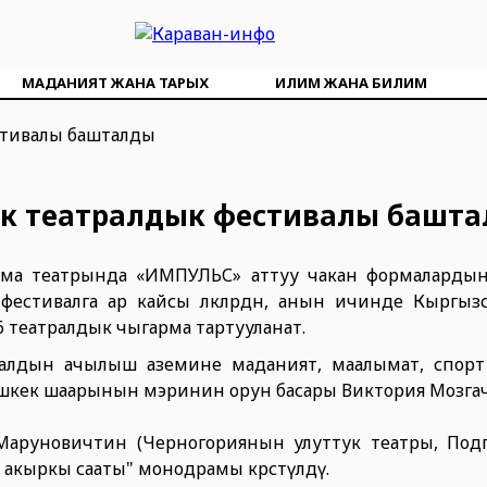
МАДАНИЯТ ЖАНА ТАРЫХ
ИЛИМ ЖАНА БИЛИМ
ык театралдык фестивалы башт
ма театрында «ИМПУЛЬС» аттуу чакан формалардын
стивалга ар кайсы өлкөлөрдөн, анын ичинде Кыргызс
6 театралдык чыгарма тартууланат.
валдын ачылыш аземине маданият, маалымат, спор
шкек шаарынын мэринин орун басары Виктория Мозга
Маруновичтин (Черногориянын улуттук театры, Под
акыркы сааты" монодрамы көрсөтүлдү.