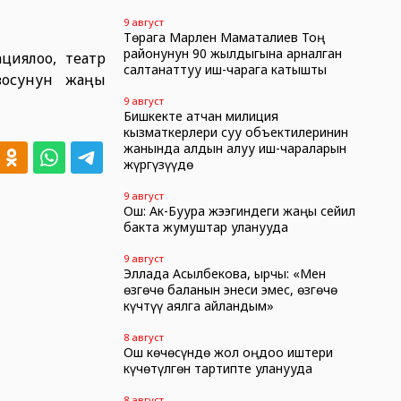
9 август
Төрага Марлен Маматалиев Тоң
районунун 90 жылдыгына арналган
циялоо, театр
салтанаттуу иш-чарага катышты
восунун жаңы
9 август
Бишкекте атчан милиция
кызматкерлери суу объектилеринин
жанында алдын алуу иш-чараларын
жүргүзүүдө
9 август
Ош: Ак-Буура жээгиндеги жаңы сейил
бакта жумуштар уланууда
9 август
Эллада Асылбекова, ырчы: «Мен
өзгөчө баланын энеси эмес, өзгөчө
күчтүү аялга айландым»
8 август
Ош көчөсүндө жол оңдоо иштери
күчөтүлгөн тартипте уланууда
8 август