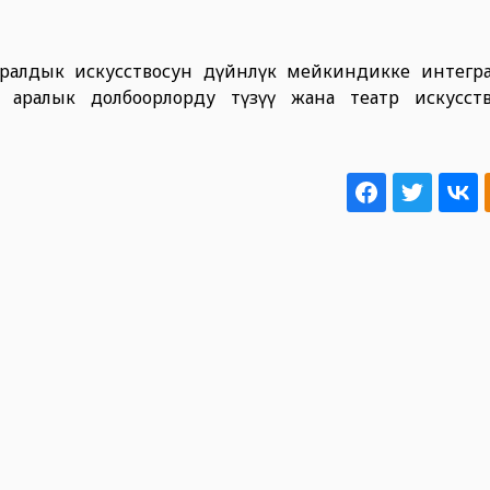
ралдык искусствосун дүйнөлүк мейкиндикке интегра
р аралык долбоорлорду түзүү жана театр искусст