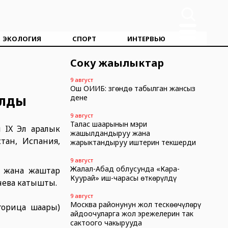
ЭКОЛОГИЯ
СПОРТ
ИНТЕРВЬЮ
Соңку жаңылыктар
9 август
Ош ОИИБ: Өзгөндө табылган жансыз
алды
дене
9 август
Талас шаарынын мэри
 IX Эл аралык
жашылдандыруу жана
тан, Испания,
жарыктандыруу иштерин текшерди
9 август
Жалал-Абад облусунда «Кара-
т жана жаштар
Куурай» иш-чарасы өткөрүлдү
чева катышты.
9 август
Москва районунун жол тескөөчүлөрү
горица шаары)
айдоочуларга жол эрежелерин так
сактоого чакырууда