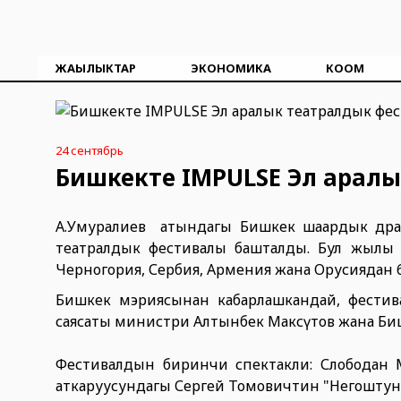
ЖАҢЫЛЫКТАР
ЭКОНОМИКА
КООМ
24 сентябрь
Бишкекте IMPULSE Эл арал
А.Умуралиев атындагы Бишкек шаардык дра
театралдык фестивалы башталды. Бул жылы фе
Черногория, Сербия, Армения жана Орусиядан 
Бишкек мэриясынан кабарлашкандай, фести
саясаты министри Алтынбек Максүтов жана Би
Фестивалдын биринчи спектакли: Слободан 
аткаруусундагы Сергей Томовичтин "Негоштун 