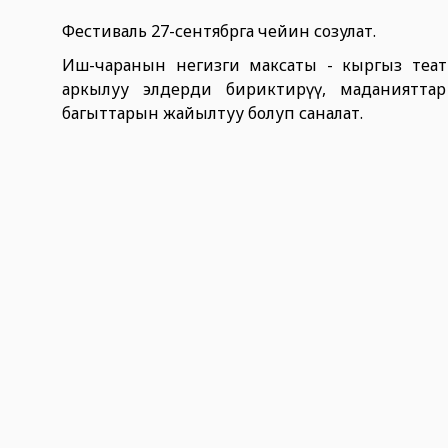
Фестиваль 27-сентябрга чейин созулат.
Иш-чаранын негизги максаты - кыргыз теат
аркылуу элдерди бириктирүү, маданиятта
багыттарын жайылтуу болуп саналат.