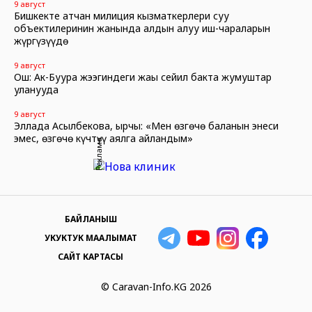
9 август
Бишкекте атчан милиция кызматкерлери суу
объектилеринин жанында алдын алуу иш-чараларын
жүргүзүүдө
9 август
Ош: Ак-Буура жээгиндеги жаңы сейил бакта жумуштар
уланууда
9 август
Эллада Асылбекова, ырчы: «Мен өзгөчө баланын энеси
эмес, өзгөчө күчтүү аялга айландым»
Реклама
БАЙЛАНЫШ
УКУКТУК МААЛЫМАТ
САЙТ КАРТАСЫ
© Caravan-Info.KG 2026