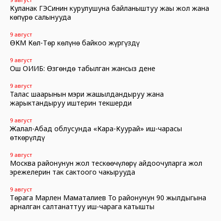
Куланак ГЭСинин курулушуна байланыштуу жаңы жол жана
көпүрө салынууда
9 август
ӨКМ Көл-Төр көлүнө байкоо жүргүздү
9 август
Ош ОИИБ: Өзгөндө табылган жансыз дене
9 август
Талас шаарынын мэри жашылдандыруу жана
жарыктандыруу иштерин текшерди
9 август
Жалал-Абад облусунда «Кара-Куурай» иш-чарасы
өткөрүлдү
9 август
Москва районунун жол тескөөчүлөрү айдоочуларга жол
эрежелерин так сактоого чакырууда
9 август
Төрага Марлен Маматалиев Тоң районунун 90 жылдыгына
арналган салтанаттуу иш-чарага катышты