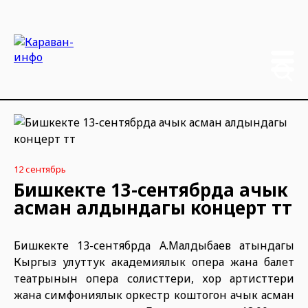
12 сентябрь
Бишкекте 13-сентябрда ачык
асман алдындагы концерт өтөт
Бишкекте 13-сентябрда А.Малдыбаев атындагы
Кыргыз улуттук академиялык опера жана балет
театрынын опера солисттери, хор артисттери
жана симфониялык оркестр коштогон ачык асман