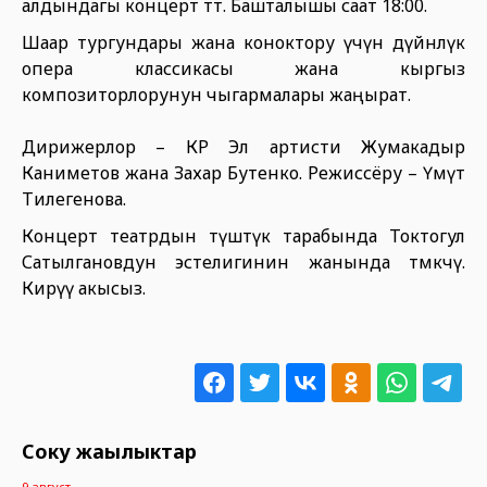
алдындагы концерт өтөт. Башталышы саат 18:00.
Шаар тургундары жана коноктору үчүн дүйнөлүк
опера классикасы жана кыргыз
композиторлорунун чыгармалары жаңырат.
Дирижерлор – КР Эл артисти Жумакадыр
Каниметов жана Захар Бутенко. Режиссёру – Үмүт
Тилегенова.
Концерт театрдын түштүк тарабында Токтогул
Сатылгановдун эстелигинин жанында өтмөкчү.
Кирүү акысыз.
Соңку жаңылыктар
9 август