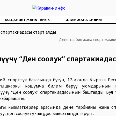
МАДАНИЯТ ЖАНА ТАРЫХ
ИЛИМ ЖАНА БИЛИМ
Дене тарбия жана спорт мамле
үлүүчү “Ден соолук” спартакиада
рий спорттук базасында бүгүн, 17-июнда Кыргыз Ре
тышкаркы кошумча билим берүү уюмдарынын пе
лүүчү “Ден соолук” спартакиадасынын башталды. Бул 
кабарлашты.
агы кызматкерлер арасында дене тарбияны жана с
, ден соолукту чыңдоо максатында өткөрүлөт.