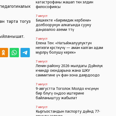
катастрофаны жашап өткөн элдин
педагогикалык
философиясы
7 август
Бишкекте «Биримдик кербени»
н тарта тогуз
долбоорунун алкагында сууну
даңазалоо аземи өттү
сыйланышат.
7 август
Елена Тен: «Натыйжалуулуктун
негизги көрсөткүчү — аман калган адам
өмүрлөрү болушу керек»
7 август
Ленин району 2026-жылдагы Дүйнөлүк
көчмөндөр оюндарына жана ШКУ
саммитине үч фан-зона даярдоодо
7 август
9-августта Тоголок Молдо көчөсүнүн
бир бөлүгү оңдоо иштерине
байланыштуу жабылат
7 август
Кыргызстандын паспорту дүйнөдө 77-
орунду ээледи