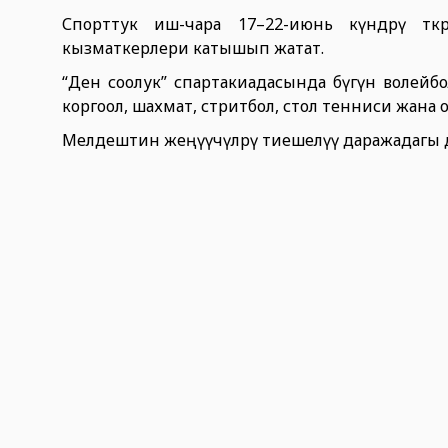
Спорттук иш-чара 17–22-июнь күндөрү өткө
кызматкерлери катышып жатат.
“Ден соолук” спартакиадасында бүгүн волейб
коргоол, шахмат, стритбол, стол тенниси жана 
Мелдештин жеңүүчүлөрү тиешелүү даражадагы 