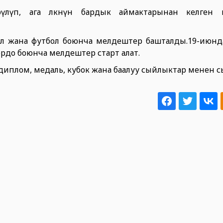
рүлүп, ага өлкөнүн бардык аймактарынан келген 
ол жана футбол боюнча мелдештер башталды.19-июнда
ордо боюнча мелдештер старт алат.
диплом, медаль, кубок жана баалуу сыйлыктар менен 