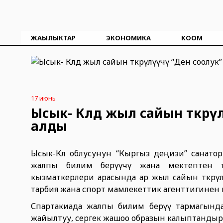
ЖАҢЫЛЫКТАР
ЭКОНОМИКА
КООМ
17 июнь
Ысык- Көлдө жыл сайын өткөр
алды
Ысык-Көл облусунун “Кыргыз деңизи” санато
жалпы билим берүүчү жана мектептен 
кызматкерлери арасында ар жыл сайын өткөрү
тарбия жана спорт мамлекеттик агенттигинен 
Спартакиада жалпы билим берүү тармагынд
жайылтуу, сергек жашоо образын калыптандыруу