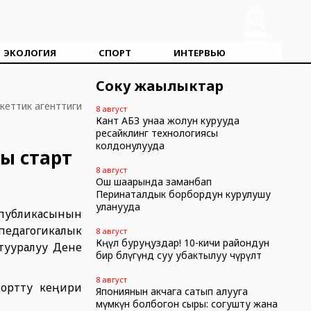
ЭКОЛОГИЯ
СПОРТ
ИНТЕРВЬЮ
Соңку жаңылыктар
кеттик агенттиги
8 август
Кант АБЗ унаа жолун курууда
ресайклинг технологиясы
колдонулууда
сы старт
8 август
Ош шаарында заманбап
Перинаталдык борбордун курулушу
уланууда
спубликасынын
дагогикалык
8 август
Көңүл буруңуздар! 10-кичи райондун
тууралуу Дене
бир бөлүгүндө суу убактылуу өчүрүлөт
8 август
портту кеңири
Япониянын акчага сатып алууга
мүмкүн болбогон сыры: согушту жана