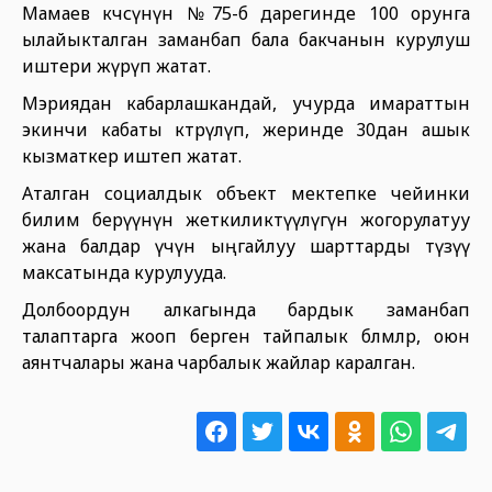
Мамаев көчөсүнүн №75-б дарегинде 100 орунга
ылайыкталган заманбап бала бакчанын курулуш
иштери жүрүп жатат.
Мэриядан кабарлашкандай, учурда имараттын
экинчи кабаты көтөрүлүп, жеринде 30дан ашык
кызматкер иштеп жатат.
Аталган социалдык объект мектепке чейинки
билим берүүнүн жеткиликтүүлүгүн жогорулатуу
жана балдар үчүн ыңгайлуу шарттарды түзүү
максатында курулууда.
Долбоордун алкагында бардык заманбап
талаптарга жооп берген тайпалык бөлмөлөр, оюн
аянтчалары жана чарбалык жайлар каралган.