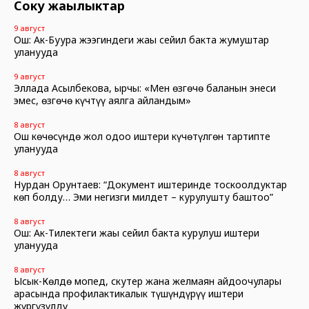
Соңку жаңылыктар
9 август
Ош: Ак-Буура жээгиндеги жаңы сейил бакта жумуштар
уланууда
9 август
Эллада Асылбекова, ырчы: «Мен өзгөчө баланын энеси
эмес, өзгөчө күчтүү аялга айландым»
8 август
Ош көчөсүндө жол оңдоо иштери күчөтүлгөн тартипте
уланууда
8 август
Нурдан Орунтаев: “Документ иштеринде тоскоолдуктар
көп болду… Эми негизги милдет – курулушту баштоо”
8 август
Ош: Ак-Тилектеги жаңы сейил бакта курулуш иштери
уланууда
8 август
Ысык-Көлдө мопед, скутер жана желмаян айдоочулары
арасында профилактикалык түшүндүрүү иштери
жүргүзүлдү