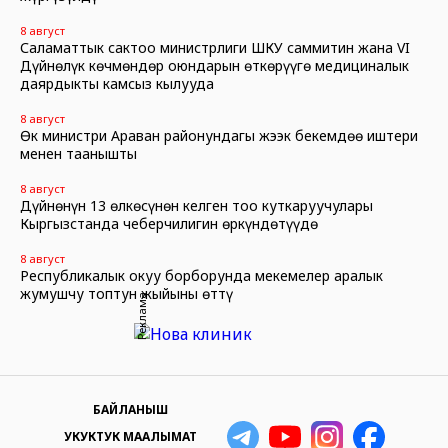
8 август
Саламаттык сактоо министрлиги ШКУ саммитин жана VI
Дүйнөлүк көчмөндөр оюндарын өткөрүүгө медициналык
даярдыкты камсыз кылууда
8 август
Өк министри Араван районундагы жээк бекемдөө иштери
менен таанышты
8 август
Дүйнөнүн 13 өлкөсүнөн келген тоо куткаруучулары
Кыргызстанда чеберчилигин өркүндөтүүдө
8 август
Республикалык окуу борборунда мекемелер аралык
жумушчу топтун жыйыны өттү
Реклама
БАЙЛАНЫШ
УКУКТУК МААЛЫМАТ