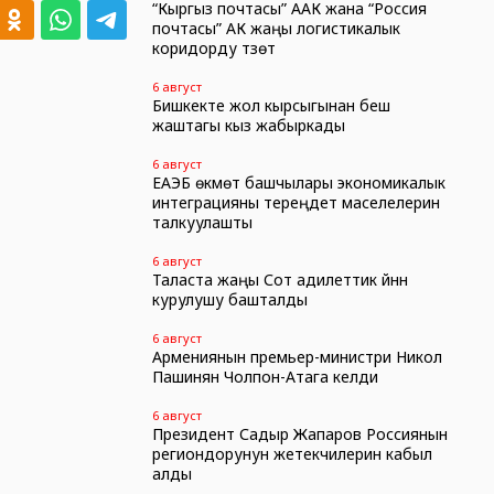
“Кыргыз почтасы” ААК жана “Россия
почтасы” АК жаңы логистикалык
коридорду түзөт
6 август
Бишкекте жол кырсыгынан беш
жаштагы кыз жабыркады
6 август
ЕАЭБ өкмөт башчылары экономикалык
интеграцияны тереңдетүү маселелерин
талкуулашты
6 август
Таласта жаңы Сот адилеттик үйүнүн
курулушу башталды
6 август
Армениянын премьер-министри Никол
Пашинян Чолпон-Атага келди
6 август
Президент Садыр Жапаров Россиянын
региондорунун жетекчилерин кабыл
алды