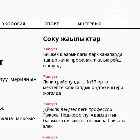
ЭКОЛОГИЯ
СПОРТ
ИНТЕРВЬЮ
Соңку жаңылыктар
7 август
Бишкек шаарындагы дарыканаларда
т
түшүндүрүү жана профилактикалык рейд
өткөрүлдү
7 август
ралуу мэриянын
Ленин районундагы №57 орто
мектепте капиталдык оңдоо иштери
жүргүзүлүүдө
7 август
ы.
Дүйнөлүк деңгээлдеги профессор
Гажалы Неджефоглу: Адамзаттын
 жана мекеме-
башкы катачылыгы азырынча байкала
элек
6 август