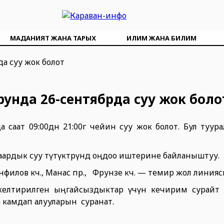
МАДАНИЯТ ЖАНА ТАРЫХ
ИЛИМ ЖАНА БИЛИМ
нда 26-сентябрда суу жок боло
саат 09:00дөн 21:00гө чейин суу жок болот. Бул туу
аардык суу түтүктөрүндө оңдоо иштерине байланыштуу.
анфилов көч., Манас пр., Фрунзе көч. — темир жол линияс
келтирилген ыңгайсыздыктар үчүн кечирим сурайт
 камдап алууларын суранат.