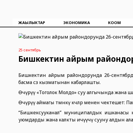
ЖАҢЫЛЫКТАР
ЭКОНОМИКА
КООМ
25 сентябрь
Бишкектин айрым райондору
Бишкектин айрым райондорунда 26-сентябрда 
басма сөз кызматынан кабарлашты.
Өчүрүү «Тоголок Молдо» суу алгычында жана ш
Өчүрүү аймагы төмөнкү көчөлөр менен чектешет: П
“Бишкексууканал” муниципалдык ишканасы 
уюмдарды жана калкты ичүүчү сууну алдын ала