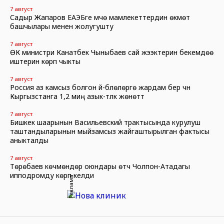
7 август
Садыр Жапаров ЕАЭБге мүчө мамлекеттердин өкмөт
башчылары менен жолугушту
7 август
ӨК министри Канатбек Чыныбаев сай жээктерин бекемдөө
иштерин көрүп чыкты
7 август
Россия аз камсыз болгон үй-бүлөлөргө жардам берүү үчүн
Кыргызстанга 1,2 миң азык-түлүк жөнөттү
7 август
Бишкек шаарынын Васильевский трактысында курулуш
таштандыларынын мыйзамсыз жайгаштырылган фактысы
аныкталды
7 август
Төрөбаев көчмөндөр оюндары өтчү Чолпон-Атадагы
ипподромду көрүп келди
Реклама