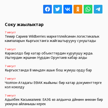
Соңку жаңылыктар
7 август
Темир Сариев Wildberries маркетплейсинин логистикалык
кампаларын Кыргызстанга жайгаштырууну сунуштады
7 август
Караколдо бир катар объекттердин курулушу жүрүүдө.
Иштердин жүрүшүнөн Нурдан Орунтаев кабар алды
7 август
Кыргызстанда 8 миңден ашык бош жумуш орду бар
7 август
Чолпон-Атадагы ЕӨАК жыйыны: бир катар документтерге
кол коюлду
7 август
Адылбек Касымалиев: ЕАЭБ өз алдынча дүйнөнүн өнүккөн бир
уюмуна айланышы керек