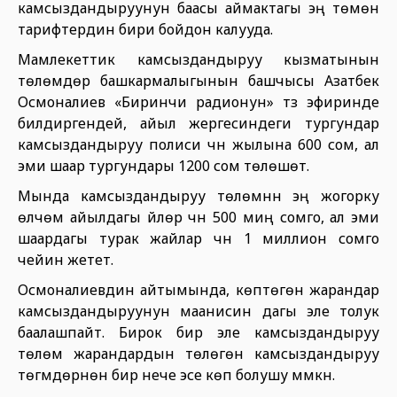
камсыздандыруунун баасы аймактагы эң төмөн
тарифтердин бири бойдон калууда.
Мамлекеттик камсыздандыруу кызматынын
төлөмдөр башкармалыгынын башчысы Азатбек
Осмоналиев «Биринчи радионун» түз эфиринде
билдиргендей, айыл жергесиндеги тургундар
камсыздандыруу полиси үчүн жылына 600 сом, ал
эми шаар тургундары 1200 сом төлөшөт.
Мында камсыздандыруу төлөмүнүн эң жогорку
өлчөмү айылдагы үйлөр үчүн 500 миң сомго, ал эми
шаардагы турак жайлар үчүн 1 миллион сомго
чейин жетет.
Осмоналиевдин айтымында, көптөгөн жарандар
камсыздандыруунун маанисин дагы эле толук
баалашпайт. Бирок бир эле камсыздандыруу
төлөмү жарандардын төлөгөн камсыздандыруу
төгүмдөрүнөн бир нече эсе көп болушу мүмкүн.