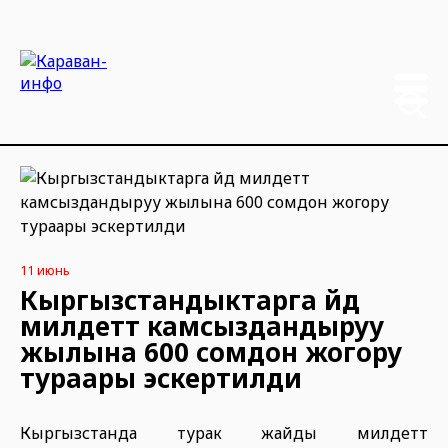
11 июнь
Кыргызстандыктарга үйдү
милдеттүү камсыздандыруу
жылына 600 сомдон жогору
тураары эскертилди
Кыргызстанда турак жайды милдеттүү