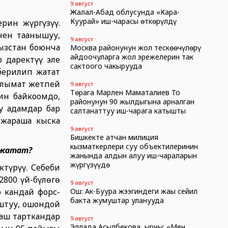
9 август
Жалал-Абад облусунда «Кара-
Куурай» иш-чарасы өткөрүлдү
рин жүргүзүү.
нен таанышуу,
9 август
ызстан боюнча
Москва районунун жол тескөөчүлөрү
айдоочуларга жол эрежелерин так
 даректүү эле
сактоого чакырууда
берилип жатат
алымат жетпей
9 август
Төрага Марлен Маматалиев Тоң
ин байкоомдо,
районунун 90 жылдыгына арналган
у адамдар бар
салтанаттуу иш-чарага катышты
 жараша кыска
9 август
Бишкекте атчан милиция
кызматкерлери суу объектилеринин
 жатат?
жанында алдын алуу иш-чараларын
жүргүзүүдө
түрүү. Себеби
800 үй-бүлөгө
9 август
 кандай форс-
Ош: Ак-Буура жээгиндеги жаңы сейил
бакта жумуштар уланууда
штуу, ошондой
баш тарткандар
9 август
Эллада Асылбекова, ырчы: «Мен