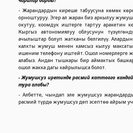
чаралар барбы?
- Жарандардын киреше табуусуна көмөк көр
орноштуруу. Эгер ал жаран биз аркылуу жумуш
окутуу, коомдук иштерге тартуу аракетин 
Кыргыз автономиялуу облусунун түзүлгөн
ачылыштар болуп жатканы белгилүү. Аларды
калкты жумуш менен камсыз кылуу максаты
ишеним телефону иштейт. Ошол номерлерге ж
алабыз. Андан тышкары бир аймактык башка
ошол жакка дагы кайрылышса болот.
- Жумушсуз иретинде расмий каттоого канда
тура алабы?
- Албетте, чындап эле жумушсуз жарандарды
расмий түрдө жумушсуз деп эсептөө айрым учу