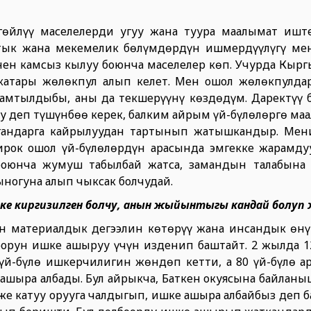
гөйлүү маселелерди угуу жана туура маалымат иште
тык жана мекемелик бөлүмдөрдүн ишмердүүлүгү ме
ен камсыз кылуу боюнча маселелер көп. Учурда Кырг
ө катары жөлөкпул алып келет. Мен ошол жөлөкпулдар
камтылдыбы, аны да текшерүүнү көздөдүм. Даректүү 
у деп түшүнбөө керек, балким айрым үй-бүлөлөргө ма
гандарга кайрылуудан тартынып жатышкандыр. Мен
ирок ошол үй-бүлөлөрдүн арасында эмгекке жарамду
боюнча жумуш табылбай жатса, замандын талабына
ыногуна алып чыксак болчудай.
ке киргизилген болчу, анын жыйынтыгы кандай болуп
н материалдык деңгээлин көтөрүү жана инсандык өнүк
оорун ишке ашыруу үчүн изденип баштайт. 2 жылда 12
үй-бүлө ишкерчилигин жөндөп кетти, а 80 үй-бүлө ар
ашыра албады. Бул айрыкча, Баткен окуясына байланы
 же катуу орууга чалдыгып, ишке ашыра албайбыз деп 