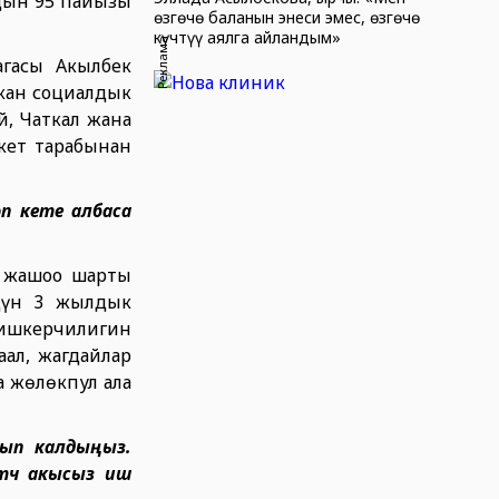
дын 95 пайызы
өзгөчө баланын энеси эмес, өзгөчө
күчтүү аялга айландым»
Реклама
гасы Акылбек
кан социалдык
, Чаткал жана
кет тарабынан
п кете албаса
н жашоо шарты
рдүн 3 жылдык
н ишкерчилигин
аал, жагдайлар
а жөлөкпул ала
йтып калдыңыз.
үчү акысыз иш