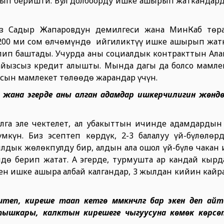
арып беришти. Бул долбоорду ишке ашырып жаткандар
из Садыр Жапаровдун демилгеси жана МинКаб төра
200 миң сом өлчөмүндө ийгиликтүү ишке ашырып жат
ип баштады. Учурда аны социалдык контракттын Алай
айызсыз кредит алышты. Мында дагы да болсо мамле
асын мамлекет төлөөдө жарандар үчүн.
 жана эгерде аны алган адамдар ишкерчилигин жөндө
лга эле чектелет, ал убакыттын ичинде адамдарды
күн. Биз эсептеп көрдүк, 2-3 балалуу үй-бүлөлө
жылдык жөлөкпулду бир, алдын ала ошол үй-бүлө чака
ндө берип жатат. А эгерде, турмушта ар кандай кырд
ен ишке ашыра албай калгандар, 3 жылдан кийин кайр
теп, киреше таап кетүүгө мүмкүнчүлүгү бар экен деп а
ышкары, калктын кирешеге чыгуусуна көмөк көрсөтү