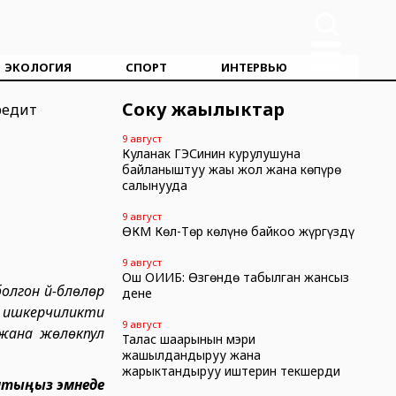
ЭКОЛОГИЯ
СПОРТ
ИНТЕРВЬЮ
Соңку жаңылыктар
9 август
Куланак ГЭСинин курулушуна
байланыштуу жаңы жол жана көпүрө
салынууда
9 август
ӨКМ Көл-Төр көлүнө байкоо жүргүздү
9 август
Ош ОИИБ: Өзгөндө табылган жансыз
лгон үй-бүлөлөр
дене
а ишкерчиликти
9 август
жана жөлөкпул
Талас шаарынын мэри
жашылдандыруу жана
жарыктандыруу иштерин текшерди
сатыңыз эмнеде