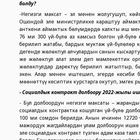
болду?
-Негизги максат – эл менен жолугушуп, көй
Ошондой эле министрликке караштуу аймак
анткени аймактык бөлүмдөрдө калкты иш мен
76 миң 300 үй-бүлө аз камсыз болгон үй-бүл
берилип жатабы, бардык муктаж үй-бүлөлөр 
дегенде жөлөкпул алчулардын санын кыскарту
же жөлөкпул алат элем деп мамлекеттик ор
жөлөкпулдар даректүү берилип жатыптыр, б
экен. Алар менен иштешип, эгерде кесиби 
мөөнөттүү кесиптик курстарга окутуп, эмгек р
- Социалдык контракт долбоору 2022-жылы иш
- Бул долбоордун негизги максаты – жаранды
социалдык контрактка кошулган үй-бүлө долб
100 миң сомдон берилди. Анын ичинен 12720 
мажордук жагдайлардан улам долбоорун ишке 
эле социалдык контракт түзгөн адам каза таап