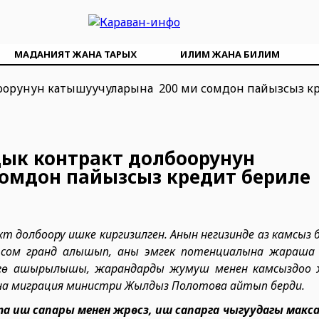
МАДАНИЯТ ЖАНА ТАРЫХ
ИЛИМ ЖАНА БИЛИМ
ык контракт долбоорунун
сомдон пайызсыз кредит бериле
долбоору ишке киргизилген. Анын негизинде аз камсыз бо
миң сом гранд алышып, аны эмгек потенциалына жараш
зөгө ашырылышы, жарандарды жумуш менен камсыздоо 
ана миграция министри Жылдыз Полотова айтып берди.
а иш сапары менен жүрөсүз, иш сапарга чыгуудагы мак