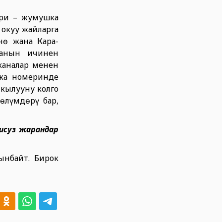
ири – жумушка
 окуу жайларга
нө жана Кара-
нанын ичинен
каналар менен
ска номеринде
кылууну колго
өлүмдөрү бар,
шсуз жарандар
ынбайт. Бирок