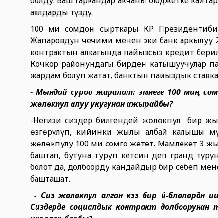
болду. Баш таркандар акчаны бюджетке кайт
аялдарды түздү.
100 миң сомдон сырткары КР Президентиб
Жапаровдун чечими менен эки банк аркылуу 
контрактын алкагында пайызсыз кредит берил
Кочкор районундагы бирден катышуучулар п
жардам болуп жатат, банктын пайыздык ставк
- Мындай суроо жаралат: эмнеге 100 миң сом
жөлөкпул алуу укугунан ажырайбы?
-Негизи сиздер билгендей жөлөкпул бир жы
өзгөрүлүп, кийинки жылы албай калышы мүм
жөлөкпулу 100 миң сомго жетет. Мамлекет 3 
баштап, бутуна туруп кетсин деп гранд түрү
болот да, долбоорду кандайдыр бир себеп мен
башташат.
- Сиз жөлөкпул алган кээ бир үй-бүлөлөрдүн иш
Сиздерде социалдык контракт долбоорунан т