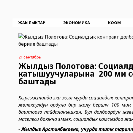
ЖАҢЫЛЫКТАР
ЭКОНОМИКА
КООМ
21 сентябрь
Жылдыз Полотова: Социалд
катышуучуларына 200 миң 
баштады
Кыргызстанда эки жыл мурда социалдык контракт 
жөлөкпулдун ордуна бир жолу берилүүчү 100 
баштоого пайдаланышкан. Бул долбоордун жү
маселеси боюнча эмгек, социалдык камсыздоо ж
- Жылдыз Арстанбековна, учурда түштүк тарапт