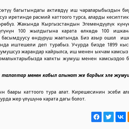
сөтүү багытындагы активдүү иш чараларыбыздын б
суз иретинде расмий каттоого турса, аларды кесиптик
көрөбүз. Жакында Кыргызстандын Эгемендүүлүк күнү
дүгүнүн 100 жылдыгына карата өлкөдө 100 ишка
н басымдуусу өндүрүш жаатында. Биз азыр ошол иш
нда иштешели деп турабыз. Учурда бизде 1899 кы
умушсуз жарандар кайрылса, иш менен ыкчам камсыз 
рмалыктарыбызда калкты жумуш менен камсыздоо б
й талаптар менен кабыл алынат же бардык эле жуму
н баары каттоого тура алат. Кирешесинин эсеби ал
рда жер үлүшүнө карата дагы болот.