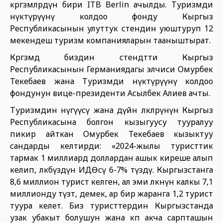
көргөзмөлөрдүн бири ITB Berlin ачылды. Туризмди
өнүктүрүүнү колдоо фонду Кыргыз
Республикасынын улуттук стендин уюштуруп 12
мекендеш туризм компанияларын тааныштырат.
Көргөзмөдө биздин стендтти Кыргыз
Республикасынын Германиядагы элчиси Омурбек
Текебаев жана Туризмди өнүктүрүүнү колдоо
фондунун вице-президенти Асылбек Алиев ачты.
Туризмдин өнүгүүсү жана дүйнө өлкөлөрүнүн Кыргыз
Республикасына болгон кызыгуусу тууралуу
пикир айткан Омурбек Текебаев кызыктуу
сандарды келтирди: «2024-жылы туристтик
тармак 1 миллиард доллардан ашык киреше алып
келип, өлкөбүздүн ИДӨсү 6-7% түздү. Кыргызстанга
8,6 миллион турист келген, ал эми өлкөнүн калкы 7,1
миллионду түзөт, демек, ар бир жаранга 1,2 турист
туура келет. Биз туристтердин Кыргызстанда
узак убакыт болушун жана көп акча сарпташын