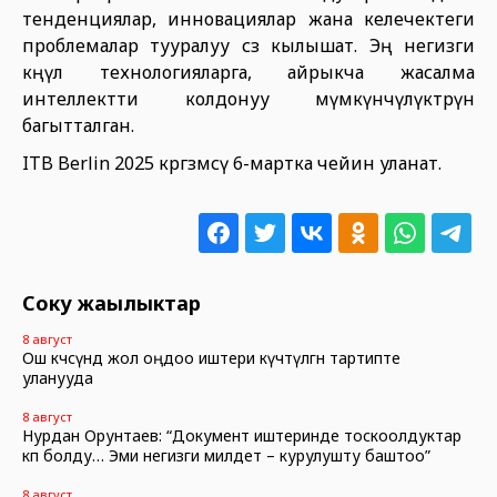
тенденциялар, инновациялар жана келечектеги
проблемалар тууралуу сөз кылышат. Эң негизги
көңүл технологияларга, айрыкча жасалма
интеллектти колдонуу мүмкүнчүлүктөрүнө
багытталган.
ITB Berlin 2025 көргөзмөсү 6-мартка чейин уланат.
Соңку жаңылыктар
8 август
Ош көчөсүндө жол оңдоо иштери күчөтүлгөн тартипте
уланууда
8 август
Нурдан Орунтаев: “Документ иштеринде тоскоолдуктар
көп болду… Эми негизги милдет – курулушту баштоо”
8 август