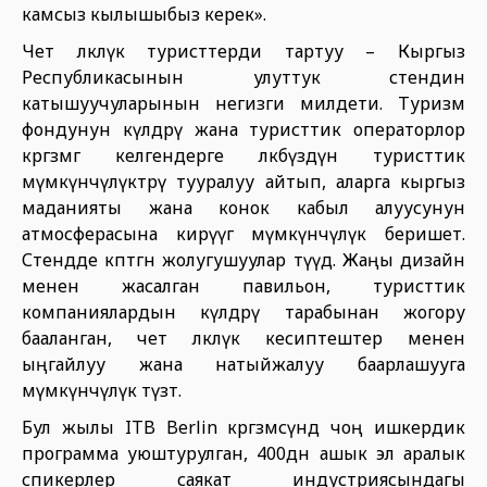
камсыз кылышыбыз керек».
Чет өлкөлүк туристтерди тартуу – Кыргыз
Республикасынын улуттук стендин
катышуучуларынын негизги милдети. Туризм
фондунун өкүлдөрү жана туристтик операторлор
көргөзмөгө келгендерге өлкөбүздүн туристтик
мүмкүнчүлүктөрү тууралуу айтып, аларга кыргыз
маданияты жана конок кабыл алуусунун
атмосферасына кирүүгө мүмкүнчүлүк беришет.
Стендде көптөгөн жолугушуулар өтүүдө. Жаңы дизайн
менен жасалган павильон, туристтик
компаниялардын өкүлдөрү тарабынан жогору
бааланган, чет өлкөлүк кесиптештер менен
ыңгайлуу жана натыйжалуу баарлашууга
мүмкүнчүлүк түзөт.
Бул жылы ITB Berlin көргөзмөсүндө чоң ишкердик
программа уюштурулган, 400дөн ашык эл аралык
спикерлер саякат индустриясындагы