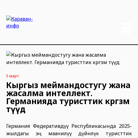
5 март
Кыргыз меймандостугу жана
жасалма интеллект.
Германияда туристтик көргөзмө
өтүүдө
Германия Федеративдүү Республикасында 2025-
жылдагы эң маанилүү дүйнөлүк туристтик