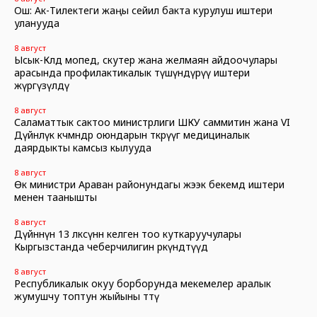
Ош: Ак-Тилектеги жаңы сейил бакта курулуш иштери
уланууда
8 август
Ысык-Көлдө мопед, скутер жана желмаян айдоочулары
арасында профилактикалык түшүндүрүү иштери
жүргүзүлдү
8 август
Саламаттык сактоо министрлиги ШКУ саммитин жана VI
Дүйнөлүк көчмөндөр оюндарын өткөрүүгө медициналык
даярдыкты камсыз кылууда
8 август
Өк министри Араван районундагы жээк бекемдөө иштери
менен таанышты
8 август
Дүйнөнүн 13 өлкөсүнөн келген тоо куткаруучулары
Кыргызстанда чеберчилигин өркүндөтүүдө
8 август
Республикалык окуу борборунда мекемелер аралык
жумушчу топтун жыйыны өттү