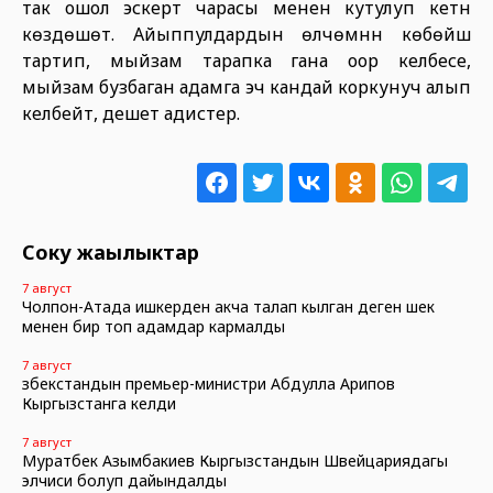
так ошол эскертүү чарасы менен кутулуп кетүүнү
көздөшөт. Айыппулдардын өлчөмүнүн көбөйүшү
тартип, мыйзам тарапка гана оор келбесе,
мыйзам бузбаган адамга эч кандай коркунуч алып
келбейт, дешет адистер.
Соңку жаңылыктар
7 август
Чолпон-Атада ишкерден акча талап кылган деген шек
менен бир топ адамдар кармалды
7 август
Өзбекстандын премьер-министри Абдулла Арипов
Кыргызстанга келди
7 август
Муратбек Азымбакиев Кыргызстандын Швейцариядагы
элчиси болуп дайындалды