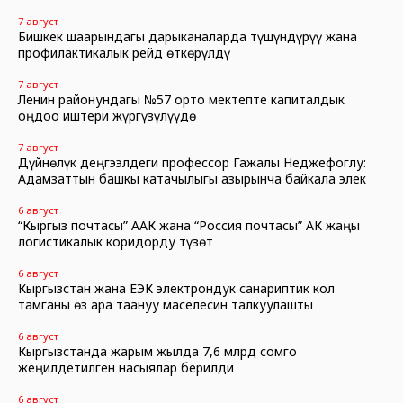
7 август
Бишкек шаарындагы дарыканаларда түшүндүрүү жана
профилактикалык рейд өткөрүлдү
7 август
Ленин районундагы №57 орто мектепте капиталдык
оңдоо иштери жүргүзүлүүдө
7 август
Дүйнөлүк деңгээлдеги профессор Гажалы Неджефоглу:
Адамзаттын башкы катачылыгы азырынча байкала элек
6 август
“Кыргыз почтасы” ААК жана “Россия почтасы” АК жаңы
логистикалык коридорду түзөт
6 август
Кыргызстан жана ЕЭК электрондук санариптик кол
тамганы өз ара таануу маселесин талкуулашты
6 август
Кыргызстанда жарым жылда 7,6 млрд сомго
жеңилдетилген насыялар берилди
6 август