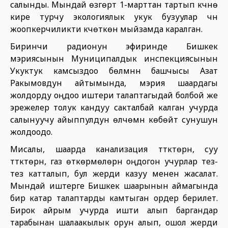
салынды. Мындай өзгөртүү 1-марттан тартып күчүнө
кире турчу экологиялык укук бузуулар үчүн
жоопкерчиликти күчөткөн мыйзамда каралган.
Биринчи радионун эфиринде Бишкек
мэриясынын Муниципалдык инспекциясынын
Укуктук камсыздоо бөлүмүнүн башчысы Азат
Ракымовдун айтымында, мэрия шаардагы
жолдорду оңдоо иштери талаптагыдай болбой же
эрежелер толук кандуу сакталбай калган учурда
салынуучу айыппулдун өлчөмүн көбөйтүү сунушун
жолдоодо.
Мисалы, шаарда канализация түтүктөрүн, суу
түтүктөрүн, газ өткөрмөлөрүн оңдогон учурлар тез-
тез катталып, бул жерди казуу менен жасалат.
Мындай иштерге Бишкек шаарынын аймагында
бир катар талаптарды камтыган ордер берилет.
Бирок айрым учурда ишти алып баргандар
тарабынан шалаакылык орун алып, ошол жерди