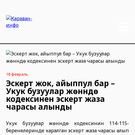
18 февраль
Эскертүү жок, айыппул бар –
Укук бузуулар жөнүндө
кодексинен эскертүү жаза
чарасы алынды
Укук бузуулар жөнүндө кодексинин 114-115-
беренелеринде каралган эскертүү жаза чарасы алып