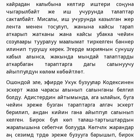
кайрадан калыбына келтирүү иштери соңуна
чыгарылбайт же иш учурунда талаптар
сакталбайт. Мисалы, иш учурунда казылган жер
лента менен тосулуп, жанына кайсы тарап
аткарып жатканы жана кайсы убакка чейин
созулаары тууралуу маалымат тиркелген баннер
илинип турушу керек. Эгерде мэриянын сунушу
кабыл алынса, жакында мындай талаптарды
аткарбаган тараптарга дагы салынуучу
айыппулдун көлөмү көбөйтүлөт.
Ошондой эле, эфирде Укук бузуулар Кодексинен
эскертүү жаза чарасы алынып салынганы белгилүү
болду. Адистердин айтымында, ага ылайык, буга
чейин эреже бузган тараптарга алгач эскертүү
берилип, андан кийин гана айыппул салынып
келген. Бирок бул көп талаш-тартыштардын
жаралышына себепчи болууда. Көпчүлүк жарандар
аң сезимдүү түрдө эреже бузууга барышып, бирок