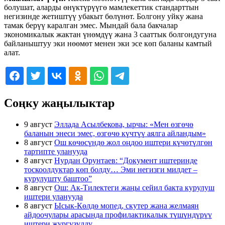
болушат, аларды өнүктүрүүгө мамлекеттик стандарттын
негизинде жетиштүү убакыт бөлүнөт. Болгону уйку жана
тамак берүү каралган эмес. Мындай бала бакчалар
экономикалык жактан үнөмдүү жана 3 сааттык болгондугуна
байланыштуу эки нөөмөт менен эки эсе көп баланы камтый
алат.
Соңку жаңылыктар
9 август
Эллада Асылбекова, ырчы: «Мен өзгөчө
баланын энеси эмес, өзгөчө күчтүү аялга айландым»
8 август
Ош көчөсүндө жол оңдоо иштери күчөтүлгөн
тартипте уланууда
8 август
Нурдан Орунтаев: “Документ иштеринде
тоскоолдуктар көп болду… Эми негизги милдет –
курулушту баштоо”
8 август
Ош: Ак-Тилектеги жаңы сейил бакта курулуш
иштери уланууда
8 август
Ысык-Көлдө мопед, скутер жана желмаян
айдоочулары арасында профилактикалык түшүндүрүү
иштери жүргүзүлдү