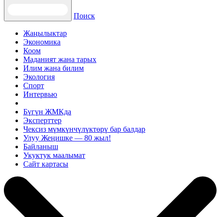
Поиск
Жаңылыктар
Экономика
Коом
Маданият жана тарых
Илим жана билим
Экология
Спорт
Интервью
Бүгүн ЖМКда
Эксперттер
Чексиз мүмкүнчүлүктөрү бар балдар
Улуу Жеңишке — 80 жыл!
Байланыш
Укуктук маалымат
Сайт картасы