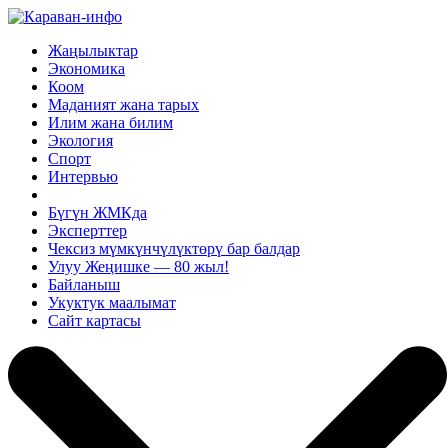
Жаңылыктар
Экономика
Коом
Маданият жана тарых
Илим жана билим
Экология
Спорт
Интервью
Бүгүн ЖМКда
Эксперттер
Чексиз мүмкүнчүлүктөрү бар балдар
Улуу Жеңишке — 80 жыл!
Байланыш
Укуктук маалымат
Сайт картасы