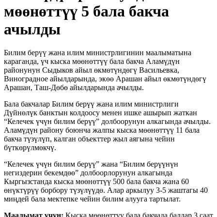
мөөнөттүү 5 бала бакча
ачылды
Билим берүү жана илим министрлигинин маалыматына
караганда, үч кыска мөөнөттүү бала бакча Аламүдүн
районунун Сыдыков айыл өкмөтүндөгү Васильевка,
Виноградное айылдарында, экөө Арашан айыл өкмөтүндөгү
Арашан, Таш-Дөбө айылдарында ачылды.
Бала бакчалар Билим берүү жана илим министрлиги
Дүйнөлүк банктын колдоосу менен ишке ашырып жаткан
“Келечек үчүн билим берүү” долбоорунун алкагында ачылды.
Аламүдүн району боюнча жалпы кыска мөөнөттүү 11 бала
бакча түзүлүп, калган объекттер жыл аягына чейин
бүткөрүлмөкчү.
“Келечек үчүн билим берүү” жана “Билим берүүнүн
негиздерин бекемдөө” долбоорлорунун алкагында
Кыргызстанда кыска мөөнөттүү 500 бала бакча жана 60
өнүктүрүү борбору түзүлүүдө. Алар аркылуу 3-5 жаштагы 40
миңдей бала мектепке чейин билим алууга тартылат.
Маалымат үчүн:
Кыска мөөнөттүү бала бакчада балдар 3 саат