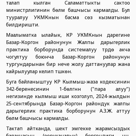
талап кылган Саламаттыкты сактоо
министрлигинин бөлүм башчысы кармалды. Бул
тууралуу УКМКнын басма сөз кызматынан
билдиришти.
Маалыматка ылайык, КР УКМКнын дарегине
Базар-Коргон районунун Жалпы дарыгерлик
практика борборунда системалуу түрдө акча
чогултуу боюнча Базар-Коргон районунун
тургундарынан бир нече жолу даттануулар жана
кайрылуулар келип түшкөн.
Буга байланыштуу КР Кылмыш-жаза кодексинин
342-беренесинин 1-бөлүгүнүн ("пара алуу")
негизинде кылмыш иши козголуп, 2024-жылдын
25-сентябрында Базар-Коргон райондук жалпы
дарыгерлик практика борборунун А.З.Ж. аттуу
бөлүм башчысы кармалды.
Тактап айтканда, шектүү эмгекке жарамсыздык
баракчасын (ооруканалык) бергендиги үчүн,