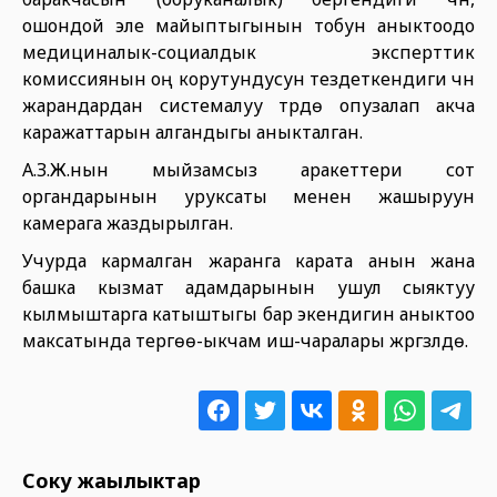
ошондой эле майыптыгынын тобун аныктоодо
медициналык-социалдык эксперттик
комиссиянын оң корутундусун тездеткендиги үчүн
жарандардан системалуу түрдө опузалап акча
каражаттарын алгандыгы аныкталган.
А.З.Ж.нын мыйзамсыз аракеттери сот
органдарынын уруксаты менен жашыруун
камерага жаздырылган.
Учурда кармалган жаранга карата анын жана
башка кызмат адамдарынын ушул сыяктуу
кылмыштарга катыштыгы бар экендигин аныктоо
максатында тергөө-ыкчам иш-чаралары жүргүзүлүүдө.
Соңку жаңылыктар