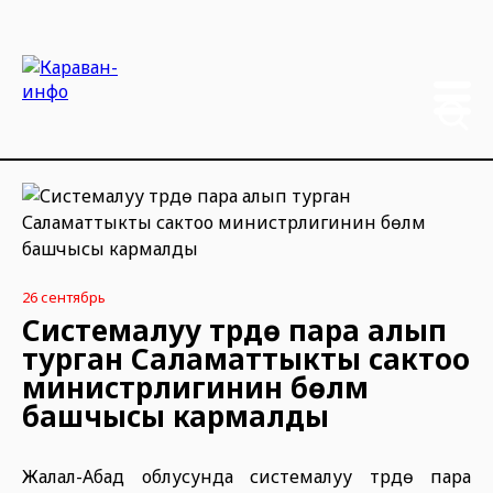
26 сентябрь
Системалуу түрдө пара алып
турган Саламаттыкты сактоо
министрлигинин бөлүм
башчысы кармалды
Жалал-Абад облусунда системалуу түрдө пара