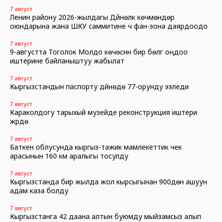
7 август
Ленин району 2026-жылдагы Дүйнөлүк көчмөндөр
оюндарына жана ШКУ саммитине үч фан-зона даярдоодо
7 август
9-августта Тоголок Молдо көчөсүнүн бир бөлүгү оңдоо
иштерине байланыштуу жабылат
7 август
Кыргызстандын паспорту дүйнөдө 77-орунду ээледи
7 август
Караколдогу тарыхый музейде реконструкция иштери
жүрүүдө
7 август
Баткен облусунда кыргыз-тажик мамлекеттик чек
арасынын 160 км аралыгы тосулду
7 август
Кыргызстанда бир жылда жол кырсыгынан 900дөн ашуун
адам каза болду
7 август
Кыргызстанга 42 даана алтын буюмду мыйзамсыз алып