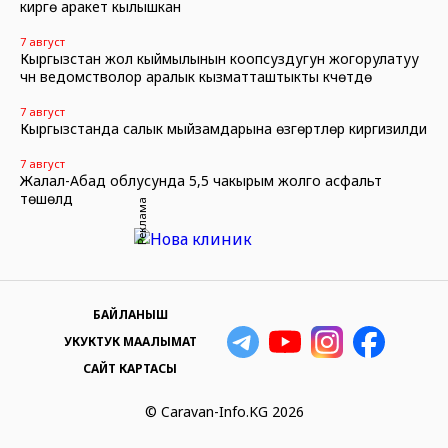
кирүүгө аракет кылышкан
7 август
Кыргызстан жол кыймылынын коопсуздугун жогорулатуу
үчүн ведомстволор аралык кызматташтыкты күчөтүүдө
7 август
Кыргызстанда салык мыйзамдарына өзгөртүүлөр киргизилди
7 август
Жалал-Абад облусунда 5,5 чакырым жолго асфальт
төшөлдү
Реклама
БАЙЛАНЫШ
УКУКТУК МААЛЫМАТ
САЙТ КАРТАСЫ
© Caravan-Info.KG 2026