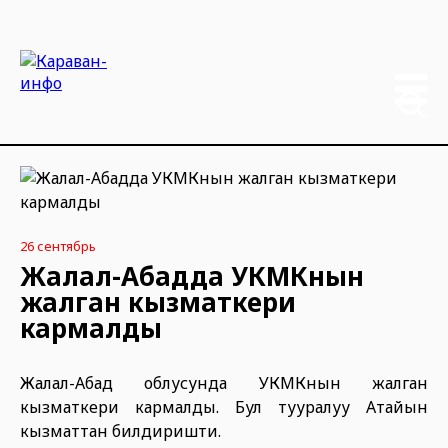
26 сентябрь
Жалал-Абадда УКМКнын
жалган кызматкери
кармалды
Жалал-Абад облусунда УКМКнын жалган
кызматкери кармалды. Бул тууралуу Атайын
кызматтан билдиришти.