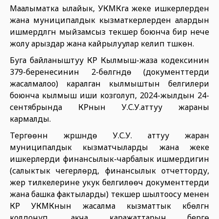
Маалыматка ылайык, УКМКга жеке ишкерлерден
жана муниципалдык кызматкерлерден алардын
ишмердүүлүгүн мыйзамсыз текшерүү боюнча бир нече
жолу арыздар жана кайрылуулар келип түшкөн.
Буга байланыштуу КР Кылмыш-жаза кодексинин
379-беренесинин 2-бөлүгүндө (документтерди
жасалмалоо) каралган кылмыштын белгилери
боюнча кылмыш иши козголуп, 2024-жылдын 24-
сентябрында КРнын У.С.У.аттуу жараны
кармалды.
Тергөөнүн жүрүшүндө У.С.У. аттуу жаран
муниципалдык кызматчыларды жана жеке
ишкерлерди финансылык-чарбалык ишмердигин
(салыктык чегерүүлөрдү, финансылык отчетторду,
жер тилкелерине укук белгилөөчү документтерди
жана башка фактыларды) текшерүү шылтоосу менен
КР УКМКнын жасалма кызматтык күбөлүгүн
колдонуп, акча каражаттарын берүүгө