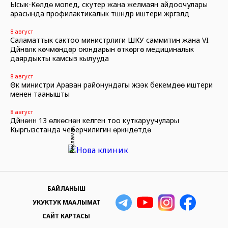
Ысык-Көлдө мопед, скутер жана желмаян айдоочулары
арасында профилактикалык түшүндүрүү иштери жүргүзүлдү
8 август
Саламаттык сактоо министрлиги ШКУ саммитин жана VI
Дүйнөлүк көчмөндөр оюндарын өткөрүүгө медициналык
даярдыкты камсыз кылууда
8 август
Өк министри Араван районундагы жээк бекемдөө иштери
менен таанышты
8 август
Дүйнөнүн 13 өлкөсүнөн келген тоо куткаруучулары
Кыргызстанда чеберчилигин өркүндөтүүдө
Реклама
БАЙЛАНЫШ
УКУКТУК МААЛЫМАТ
САЙТ КАРТАСЫ