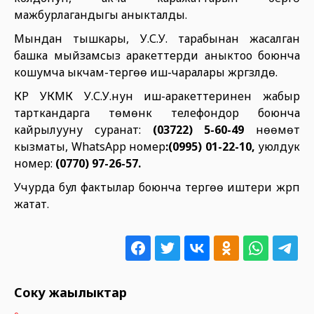
мажбурлагандыгы аныкталды.
Мындан тышкары, У.С.У. тарабынан жасалган
башка мыйзамсыз аракеттерди аныктоо боюнча
кошумча ыкчам-тергөө иш-чаралары жүргүзүлүүдө.
КР УКМК У.С.У.нун иш-аракеттеринен жабыр
тарткандарга төмөнкү телефондор боюнча
кайрылууну суранат:
(03722) 5-60-49
нөөмөт
кызматы, WhatsApp номер
:(0995) 01-22-10,
уюлдук
номер:
(0770) 97-26-57.
Учурда бул фактылар боюнча тергөө иштери жүрүп
жатат.
Соңку жаңылыктар