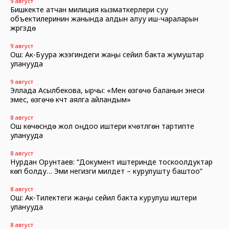
9 август
Бишкекте атчан милиция кызматкерлери суу
объектилеринин жанында алдын алуу иш-чараларын
жүргүзүүдө
9 август
Ош: Ак-Буура жээгиндеги жаңы сейил бакта жумуштар
уланууда
9 август
Эллада Асылбекова, ырчы: «Мен өзгөчө баланын энеси
эмес, өзгөчө күчтүү аялга айландым»
8 август
Ош көчөсүндө жол оңдоо иштери күчөтүлгөн тартипте
уланууда
8 август
Нурдан Орунтаев: “Документ иштеринде тоскоолдуктар
көп болду… Эми негизги милдет – курулушту баштоо”
8 август
Ош: Ак-Тилектеги жаңы сейил бакта курулуш иштери
уланууда
8 август