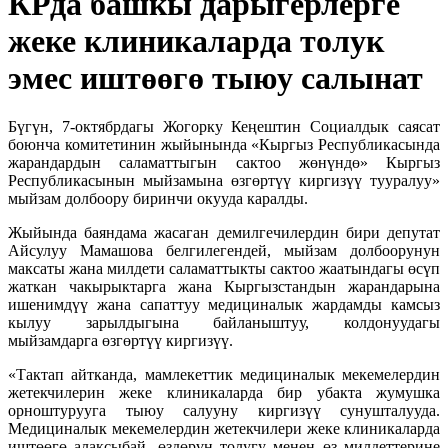
КРда башкы дарыгерлерге
жеке клиникаларда толук
эмес иштөөгө тыюу салынат
Бүгүн, 7-октябрдагы Жогорку Кеңештин Социалдык саясат
боюнча комитетинин жыйынында «Кыргыз Республикасында
жарандардын саламаттыгын сактоо жөнүндө» Кыргыз
Республикасынын мыйзамына өзгөртүү киргизүү тууралуу»
мыйзам долбоору биринчи окууда каралды.
Жыйында баяндама жасаган демилгечилердин бири депутат
Айсулуу Мамашова белгилегендей, мыйзам долбоорунун
максаты жана милдети саламаттыкты сактоо жаатындагы өсүп
жаткан чакырыктарга жана Кыргызстандын жарандарына
ишенимдүү жана сапаттуу медициналык жардамды камсыз
кылуу зарылдыгына байланыштуу, колдонуудагы
мыйзамдарга өзгөртүү киргизүү.
«Тактап айтканда, мамлекеттик медициналык мекемелердин
жетекчилерин жеке клиникаларда бир убакта жумушка
орноштурууга тыюу салууну киргизүү сунушталууда.
Медициналык мекемелердин жетекчилери жеке клиникаларда
иштөөгө алаксыбай, өздөрүн толугу менен өз милдеттерине