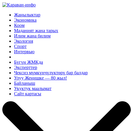
Жаңылыктар
Экономика
Коом
Маданият жана тарых
Илим жана билим
Экология
Спорт
Интервью
Бүгүн ЖМКда
Эксперттер
Чексиз мүмкүнчүлүктөрү бар балдар
Улуу Жеңишке — 80 жыл!
Байланыш
Укуктук маалымат
Сайт картасы