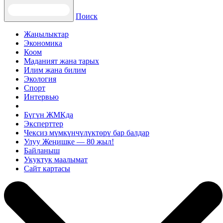
Поиск
Жаңылыктар
Экономика
Коом
Маданият жана тарых
Илим жана билим
Экология
Спорт
Интервью
Бүгүн ЖМКда
Эксперттер
Чексиз мүмкүнчүлүктөрү бар балдар
Улуу Жеңишке — 80 жыл!
Байланыш
Укуктук маалымат
Сайт картасы