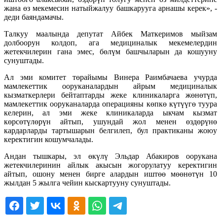
жана өз мекемесин натыйжалуу башкарууга арнашы керек», -
деди баяндамачы.
Талкуу маалында депутат Айбек Маткеримов мыйзам
долбоорун колдоп, ага медициналык мекемелердин
жетекчилерин гана эмес, бөлүм башчыларын да кошууну
сунуштады.
Ал эми комитет төрайымы Винера Раимбачаева учурда
мамлекеттик ооруканалардын айрым медициналык
кызматкерлери бейтаптарды жеке клиникаларга жөнөтүп,
мамлекеттик ооруканаларда операцияны көпкө күтүүгө туура
келерин, ал эми жеке клиникаларда ыкчам кызмат
көрсөтүлөрүн айтып, ушундай жол менен өздөрүнө
кардарларды тартышарын белгилеп, бул практиканы жоюу
керектигин кошумчалады.
Андан тышкары, эл өкүлү Эльдар Абакиров оорукана
жетекчилеринин айлык акысын жогорулатуу керектигин
айтып, ошону менен бирге алардын иштөө мөөнөтүн 10
жылдан 5 жылга чейин кыскартууну сунуштады.